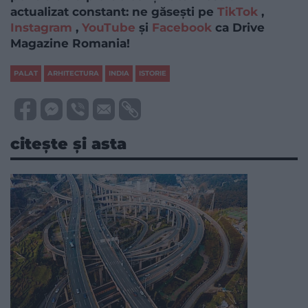
actualizat constant: ne găsești pe
TikTok
,
Instagram
,
YouTube
și
Facebook
ca Drive
Magazine Romania!
PALAT
ARHITECTURA
INDIA
ISTORIE
citește și asta