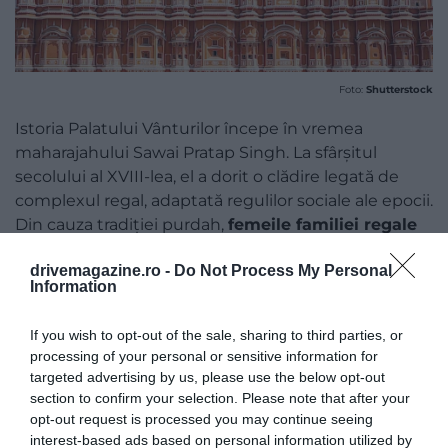
Foto:
Shutterstock
Istoria Palatului Vânturilor începe în vremea
maharajahului Sawai Pratap Singh. La sfârșitul
secolului al XVIII-lea, el a dorit o clădire legată de
complexul regal, adaptată regulilor sociale ale epocii.
Din cauza tradiției purdah,
femeile familiei regale
nu puteau apărea liber în spațiul public,
deși
drivemagazine.ro -
Do Not Process My Personal
voiau să urmărească viața orașului, ceremoniile
Information
religioase și sărbătorile. Hawa Mahal a oferit un
răspuns ingenios acestei nevoi. Fațada cu cinci etaje
If you wish to opt-out of the sale, sharing to third parties, or
are 953 de ferestre mici, prevăzute cu grilaje și
processing of your personal or sensitive information for
cunoscute sub numele de jharokha, adică ferestre-
targeted advertising by us, please use the below opt-out
bovindou cu grilaj. Din spatele lor, locuitoarele
section to confirm your selection. Please note that after your
palatului puteau privi agitația orașului fără a putea fi
opt-out request is processed you may continue seeing
văzute din exterior.
interest-based ads based on personal information utilized by