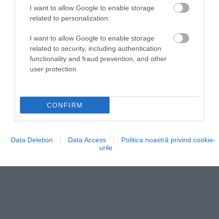
arhitecturală atent gândită.
Deschiderile înguste
I want to allow Google to enable storage
ale fațadei favorizează circulația aerului:
prin
related to personalization.
accelerarea curenților de aer, efectul Venturi
I want to allow Google to enable storage
contribuie la ventilarea constantă și la răcorirea
related to security, including authentication
încăperilor. Soluția era esențială într-o regiune unde
functionality and fraud prevention, and other
temperaturile de vară depășesc regulat 40 de grade
user protection.
Celsius.
CONFIRM
Data Deletion
Data Access
Politica noastră privind cookie-
urile