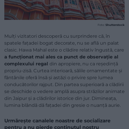
Foto:
Shutterstock
Mulți vizitatori descoperă cu surprindere că, în
spatele fațadei bogat decorate, nu se află un palat
clasic. Hawa Mahal este o clădire relativ îngustă, care
a funcționat mai ales ca punct de observație al
complexului regal
din apropiere, nu ca reședință
propriu-zisă. Curtea interioară, sălile ornamentate și
fântânile oferă însă și astăzi o privire spre lumea
conducătorilor rajput. Din partea superioară a clădirii
se deschide o vedere amplă asupra străzilor animate
din Jaipur și a clădirilor istorice din jur. Dimineața,
lumina blândă dă fațadei din gresie o nuanță aurie.
Urmărește canalele noastre de socializare
pentru a nu pierde conținutul nostru