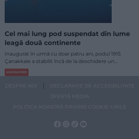
Cel mai lung pod suspendat din lume
leagă două continente
Inaugurat în urmă cu doar patru ani, podul 1915
Çanakkale a stabilit încă de la deschidere un…
MAPAMOND
DESPRE NOI
DECLARAȚIE DE ACCESIBILITATE
OFERTĂ MEDIA
POLITICA NOASTRĂ PRIVIND COOKIE-URILE