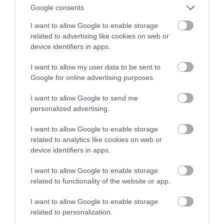
Google consents
telefoane de urgență amplasate de-a lungul
traseului. Locuitorii au povestit pe Reddit
I want to allow Google to enable storage
experiențe care arată de ce podul-tunel
poate
related to advertising like cookies on web or
deveni greu de suportat pentru persoanele
device identifiers in apps.
anxioase.
O femeie care locuia în Norfolk, pe
I want to allow my user data to be sent to
vremea când soțul ei servea în marină, își amintea că
Google for online advertising purposes.
soacra sa se temea atât de tare de traseu încât
trebuia să fie condusă de altcineva și ținea ochii
I want to allow Google to send me
închiși pe durata traversării tunelului, de aproximativ
personalized advertising.
cinci-șapte minute. În cazul unui ambuteiaj, îi era
foarte greu să își păstreze calmul. Un alt comentator
I want to allow Google to enable storage
related to analytics like cookies on web or
susținea că tunelurile nu sunt partea cea mai
device identifiers in apps.
înfricoșătoare.
I want to allow Google to enable storage
related to functionality of the website or app.
Pentru el, adevărata problemă era
parcurgerea a aproape 28 de kilometri pe
I want to allow Google to enable storage
un pod cu două benzi, aflat la numai circa 3
related to personalization.
metri deasupra apelor agitate, acolo unde