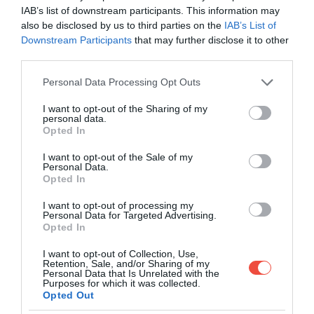
IAB’s list of downstream participants. This information may
also be disclosed by us to third parties on the
IAB’s List of
Downstream Participants
that may further disclose it to other
third parties.
Please note that this website/app uses one or more Google
Personal Data Processing Opt Outs
services and may gather and store information including but
not limited to your visit or usage behaviour. You may click to
I want to opt-out of the Sharing of my
personal data.
grant or deny consent to Google and its third-party tags to
Opted In
use your data for below specified purposes in below Google
consent section.
I want to opt-out of the Sale of my
Personal Data.
Opted In
I want to opt-out of processing my
Personal Data for Targeted Advertising.
Deși este bine proiectată, traversarea poate fi
Opted In
stresantă. Drumul este îngust, fără bandă de
I want to opt-out of Collection, Use,
urgență și cu puține locuri unde se poate opri. În
Retention, Sale, and/or Sharing of my
Personal Data that Is Unrelated with the
tuneluri, traficul se reduce la câte o bandă pe fiecare
Purposes for which it was collected.
sens, iar spațiul poate părea claustrofobic. Pentru
Opted Out
situații neprevăzute există patrule de poliție și