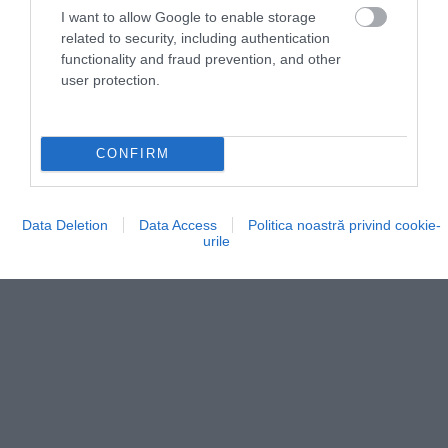
golful Chesapeake întâlnește Oceanul
I want to allow Google to enable storage
related to security, including authentication
Atlantic.
functionality and fraud prevention, and other
user protection.
CONFIRM
Data Deletion
Data Access
Politica noastră privind cookie-
urile