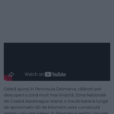
Odată ajunși în Peninsula Delmarva, călătorii pot
descoperi o zonă mult mai liniștită. Zona Națională
de Coastă Assateague Island, o insulă-barieră lungă
de aproximativ 60 de kilometri, este cunoscută
pentru caii care trăiesc în libertate și pentru locurile