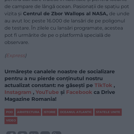
de campare de lângă ocean. Pasionații de spațiu pot
vizita și
Centrul de Zbor Wallops al NASA,
de unde
au avut loc peste 16.000 de lansări de pe poligonul
de testare. În zilele cu lansări programate, acestea
pot fi urmărite de pe o platformă specială de
observare.
(
Express
)
Urmărește canalele noastre de socializare
pentru a nu pierde conținutul nostru
actualizat constant: ne găsești pe
TikTok
,
Instagram
,
YouTube
și
Facebook
ca Drive
Magazine Romania!
POD
ARHITECTURA
ISTORIE
OCEANUL ATLANTIC
STATELE UNITE
VIDEO