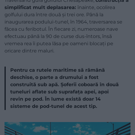
Traversând gura golfului Chesapeake,
construcția a
simplificat mult deplasarea:
înainte, ocolirea
golfului dura între două și trei ore. Până la
inaugurarea podului-tunel, în 1964, traversarea se
făcea cu feribotul. În fiecare zi, numeroase nave
efectuau până la 90 de curse dus-întors, însă
vremea rea îi putea lăsa pe oameni blocați pe
oricare dintre maluri.
Pentru ca rutele maritime să rămână
deschise, o parte a drumului a fost
construită sub apă. Șoferii coboară în două
tuneluri aflate sub suprafața apei, apoi
revin pe pod. În lume există doar 14
sisteme de pod-tunel de acest tip.