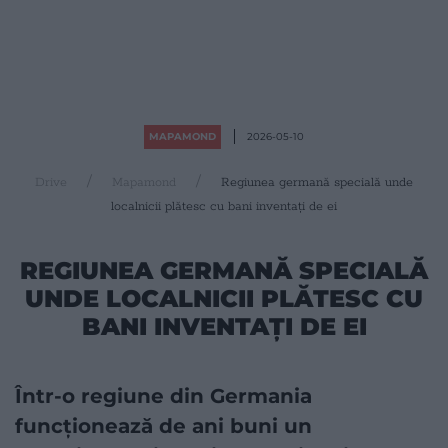
MAPAMOND
2026-05-10
Drive
Mapamond
Regiunea germană specială unde
localnicii plătesc cu bani inventați de ei
REGIUNEA GERMANĂ SPECIALĂ
UNDE LOCALNICII PLĂTESC CU
BANI INVENTAȚI DE EI
Într-o regiune din Germania
funcționează de ani buni un