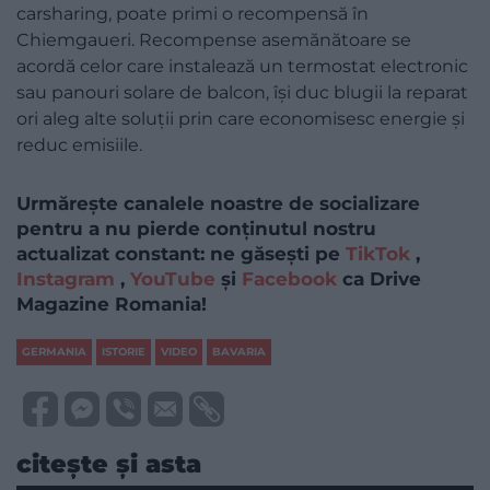
carsharing, poate primi o recompensă în
Chiemgaueri. Recompense asemănătoare se
acordă celor care instalează un termostat electronic
sau panouri solare de balcon, își duc blugii la reparat
ori aleg alte soluții prin care economisesc energie și
reduc emisiile.
Urmărește canalele noastre de socializare
pentru a nu pierde conținutul nostru
actualizat constant: ne găsești pe
TikTok
,
Instagram
,
YouTube
și
Facebook
ca Drive
Magazine Romania!
GERMANIA
ISTORIE
VIDEO
BAVARIA
citește și asta