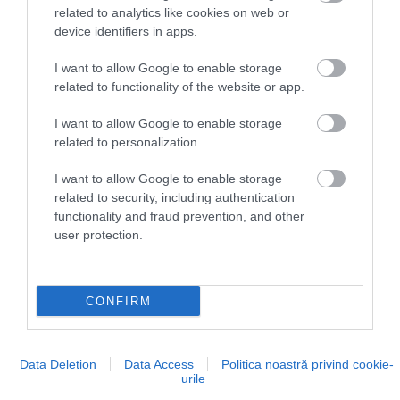
Chiemsee
Foto:
Shutterstock
related to analytics like cookies on web or
device identifiers in apps.
Astfel, locuitorii sunt încurajați să cheltuiască mai
des și mai repede banii în magazinele locale. Tocmai
I want to allow Google to enable storage
de aceea, o persoană obișnuită nu poate schimba
related to functionality of the website or app.
pur și simplu Chiemgauerul în euro, pentru că
I want to allow Google to enable storage
scopul este ca banii să rămână în comunitate. În
related to personalization.
sens invers, oricine poate cumpăra Chiemgaueri, iar
valoarea lor este egală cu cea a euro: pentru un
I want to allow Google to enable storage
euro se primește un Chiemgauer.
Afacerile pot
related to security, including authentication
transforma moneda locală în euro, dar la schimb li se
functionality and fraud prevention, and other
user protection.
reține 5%. Această sumă susține funcționarea și
întreținerea sistemului. Modelul accelerează
intenționat circuitul economic local și nu lasă banii
să „doarmă” în conturi bancare. Pentru magazinele
CONFIRM
mici și furnizorii locali de servicii, acest lucru poate fi
avantajos, deoarece aduce o cerere mai stabilă.
Data Deletion
Data Access
Politica noastră privind cookie-
urile