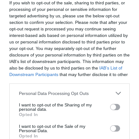
If you wish to opt-out of the sale, sharing to third parties, or
bancnotă. Acesta îi menține valabilitatea, iar
processing of your personal or sensitive information for
mecanismul face ca păstrarea banilor fără folosire să
targeted advertising by us, please use the below opt-out
nu fie avantajoasă.
section to confirm your selection. Please note that after your
opt-out request is processed you may continue seeing
interest-based ads based on personal information utilized by
us or personal information disclosed to third parties prior to
your opt-out. You may separately opt-out of the further
disclosure of your personal information by third parties on the
IAB’s list of downstream participants. This information may
also be disclosed by us to third parties on the
IAB’s List of
Downstream Participants
that may further disclose it to other
third parties.
Please note that this website/app uses one or more Google
Personal Data Processing Opt Outs
services and may gather and store information including but
not limited to your visit or usage behaviour. You may click to
I want to opt-out of the Sharing of my
personal data.
grant or deny consent to Google and its third-party tags to
Opted In
use your data for below specified purposes in below Google
consent section.
I want to opt-out of the Sale of my
Personal Data.
Opted In