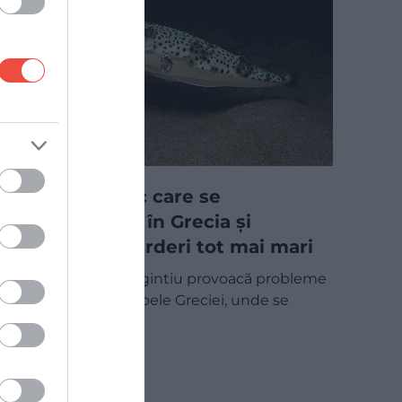
Peștele toxic care se
răspândește în Grecia și
provoacă pierderi tot mai mari
Peștele-balon argintiu provoacă probleme
tot mai mari în apele Greciei, unde se
răspândește ca…
MAPAMOND