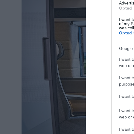
Advertis
Opted 
I want t
of my P
was col
Opted 
Google 
I want t
web or d
I want t
purpose
I want 
I want t
web or d
I want t