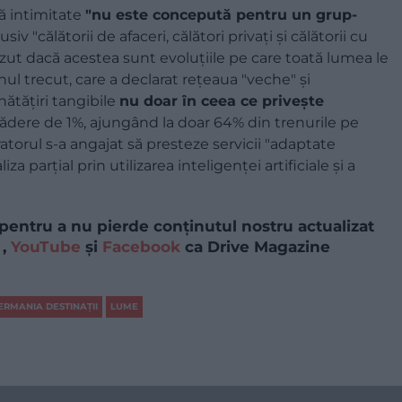
 intimitate
"nu este concepută pentru un grup-
siv "călătorii de afaceri, călători privați și călătorii cu
zut dacă acestea sunt evoluțiile pe care toată lumea le
l trecut, care a declarat rețeaua "veche" și
ătățiri tangibile
nu doar în ceea ce privește
ădere de 1%, ajungând la doar 64% din trenurile pe
atorul s-a angajat să presteze servicii "adaptate
a parțial prin utilizarea inteligenței artificiale și a
pentru a nu pierde conținutul nostru actualizat
,
YouTube
și
Facebook
ca Drive Magazine
ERMANIA DESTINAȚII
LUME