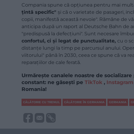
Compania spune că opțiunea pentru mai multă
țintă specific"
și că o varietate de pasageri, inclu
copii, manifestă această nevoie". Rămâne de vă
anticipa după un raport al Deutsche Bahn de anu
"predispusă la defecțiuni". Sunt necesare îmbun
confortul, ci și legat de punctualitate,
cu o sc
distanțe lungi la timp pe parcursul anului. Oper
viitorului" până în 2030, ceea ce spune că va realiz
reparațiilor de cale ferată.
Urmărește canalele noastre de socializare 
constant: ne găsești pe
TikTok
,
Instagram
Romania!
CĂLĂTORIE CU TRENUL
CĂLĂTORIE ÎN GERMANIA
GERMANIA
G