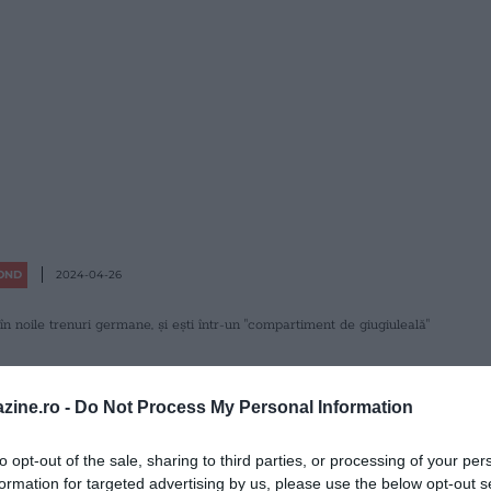
OND
2024-04-26
n noile trenuri germane, și ești într-un "compartiment de giugiuleală"
GUR BUTON ÎN NOILE
zine.ro -
Do Not Process My Personal Information
E, ȘI EȘTI ÎNTR-UN
to opt-out of the sale, sharing to third parties, or processing of your per
formation for targeted advertising by us, please use the below opt-out s