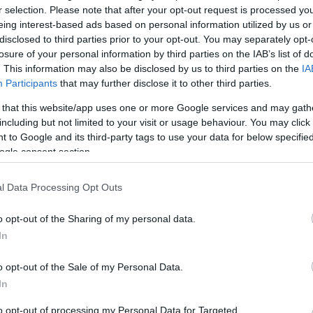
 DE GIUGIULEALĂ"
r selection. Please note that after your opt-out request is processed y
eing interest-based ads based on personal information utilized by us or
disclosed to third parties prior to your opt-out. You may separately opt-
losure of your personal information by third parties on the IAB’s list of
a sursă preferată în Căutarea Google!
. This information may also be disclosed by us to third parties on the
IA
Participants
that may further disclose it to other third parties.
 that this website/app uses one or more Google services and may gath
 introduce compartimente cu geamuri pentru
including but not limited to your visit or usage behaviour. You may click 
viciilor sale, în valoare de mai multe miliarde de euro.
 to Google and its third-party tags to use your data for below specifi
fost încă confirmată, dar compartimentele private vor fi
ogle consent section.
ty Express (ICE) de mare viteză ale operatorului de stat.
l Data Processing Opt Outs
trați, au fost concepute pentru a putea găzdui
 buton amplasat într-o cotieră,
sticla transparentă a
o opt-out of the Sharing of my personal data.
i mare de intimitate. Operatorul de stat a precizat că
In
entru a permite pasagerilor să efectueze apeluri
o opt-out of the Sale of my Personal Data.
In
to opt-out of processing my Personal Data for Targeted