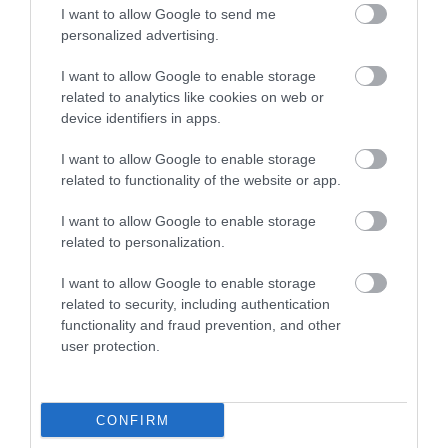
iasă din casă, deoarece inspectorii de servicii sociale
I want to allow Google to send me
îi pot vizita în orice moment. Unii, susţin ei,
au fost
personalized advertising.
sancţionaţi întrucât se aflau la medic
în timpul
I want to allow Google to enable storage
acelor vizite la domiciliu.
related to analytics like cookies on web or
device identifiers in apps.
I want to allow Google to enable storage
related to functionality of the website or app.
I want to allow Google to enable storage
related to personalization.
I want to allow Google to enable storage
related to security, including authentication
functionality and fraud prevention, and other
user protection.
Foto: Pixabay
Potrivit reclamanţilor, orele suplimentare sunt
CONFIRM
plătite mai puţin decât orele normale de lucru,