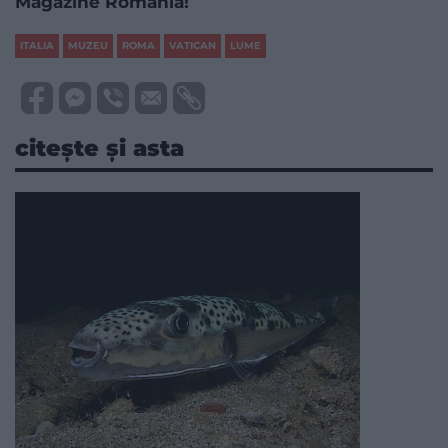
Magazine Romania!
ITALIA
MUZEU
ROMA
VATICAN
LUME
citește și asta