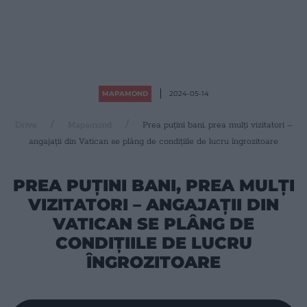
MAPAMOND
2024-05-14
Drive
Mapamond
Prea puțini bani, prea mulți vizitatori –
angajații din Vatican se plâng de condițiile de lucru îngrozitoare
PREA PUȚINI BANI, PREA MULȚI
VIZITATORI – ANGAJAȚII DIN
VATICAN SE PLÂNG DE
CONDIȚIILE DE LUCRU
ÎNGROZITOARE