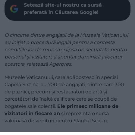
Setează site-ul nostru ca sursă
preferată în Căutarea Google!
O cincime dintre angajaţii de la Muzeele Vaticanului
au iniţiat o procedură legală pentru a contesta
condiţiile lor de muncă şi lipsa de securitate pentru
personal şi vizitatori, a anunţat duminică avocatul
acestora, relatează Agerpres.
Muzeele Vaticanului, care adăpostesc în special
Capela Sixtină, au 700 de angajaţi, dintre care 300
de paznici, precum şi restauratori de artă şi
cercetători de înaltă calificare care se ocupă de
bogatele sale colecţii.
Ele primesc milioane de
vizitatori în fiecare an
şi reprezintă o sursă
valoroasă de venituri pentru Sfântul Scaun.
Acum 49 angajaţi i-au trimis
o notificare oficială