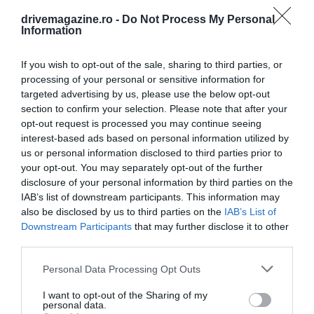
cardinalului Fernando Vérgez Alzaga,
drivemagazine.ro -
Do Not Process My Personal
preşedintele Guvernoratului Statului Vatican, care
Information
exercită puterea executivă a Sfântului Scaun, sub
autoritatea papei.
"Condiţiile de muncă subminează
If you wish to opt-out of the sale, sharing to third parties, or
processing of your personal or sensitive information for
demnitatea şi sănătatea fiecărui angajat.
targeted advertising by us, please use the below opt-out
Managementul defectuos este evident şi ar fi încă şi
section to confirm your selection. Please note that after your
mai grav dacă el s-ar datora exclusiv scopului de a
opt-out request is processed you may continue seeing
genera mai multe profituri",
au scris ei, potrivit
interest-based ads based on personal information utilized by
informaţiilor dezvăluite de cotidianul Corriere della
us or personal information disclosed to third parties prior to
Sera.
your opt-out. You may separately opt-out of the further
disclosure of your personal information by third parties on the
IAB’s list of downstream participants. This information may
also be disclosed by us to third parties on the
IAB’s List of
Downstream Participants
that may further disclose it to other
third parties.
Please note that this website/app uses one or more Google
Personal Data Processing Opt Outs
services and may gather and store information including but
not limited to your visit or usage behaviour. You may click to
I want to opt-out of the Sharing of my
personal data.
grant or deny consent to Google and its third-party tags to