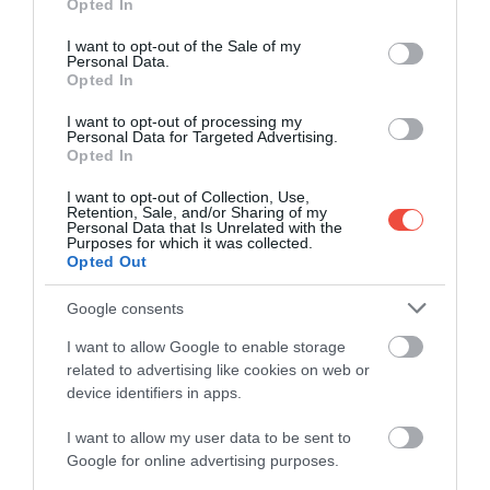
Opted In
use your data for below specified purposes in below Google
consent section.
I want to opt-out of the Sale of my
Personal Data.
Opted In
I want to opt-out of processing my
Personal Data for Targeted Advertising.
Foto: Pixabay
Opted In
Această procedură este prezentată ca fiind prima
I want to opt-out of Collection, Use,
"acţiune colectivă" intentată de angajaţii
Retention, Sale, and/or Sharing of my
Personal Data that Is Unrelated with the
Vaticanului,
un oraş-stat care nu recunoaşte
Purposes for which it was collected.
Opted Out
sindicatele.
Ea este menită să declanşeze o
mediere: dacă medierea eşuează sau dacă nu există
Google consents
niciun răspuns din partea Vaticanului, acesta din
urmă riscă să se confrunte cu un proces. Pe fond,
I want to allow Google to enable storage
reclamanţii consideră că sunt victimele unor
related to advertising like cookies on web or
device identifiers in apps.
norme excesiv de restrictive
şi ale unor încălcări
ale dreptului la muncă şi la securitate socială. Ei
I want to allow my user data to be sent to
subliniază, de exemplu, că, atunci când se află în
Google for online advertising purposes.
concediu medical, indiferent de motiv, nu au voie să