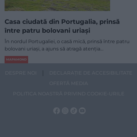
Casa ciudată din Portugalia, prinsă
între patru bolovani uriași
În nordul Portugaliei, o casă mică, prinsă între patru
bolovani uriași, a ajuns să atragă atenția…
MAPAMOND
DESPRE NOI
DECLARAȚIE DE ACCESIBILITATE
OFERTĂ MEDIA
POLITICA NOASTRĂ PRIVIND COOKIE-URILE