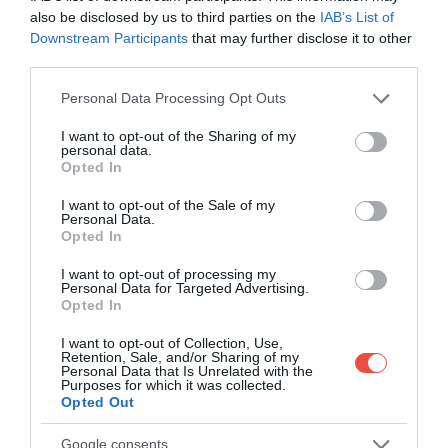
also be disclosed by us to third parties on the
IAB’s List of
Downstream Participants
that may further disclose it to other
third parties.
Please note that this website/app uses one or more Google
Personal Data Processing Opt Outs
services and may gather and store information including but
not limited to your visit or usage behaviour. You may click to
I want to opt-out of the Sharing of my
personal data.
grant or deny consent to Google and its third-party tags to
Opted In
use your data for below specified purposes in below Google
consent section.
I want to opt-out of the Sale of my
Personal Data.
Opted In
I want to opt-out of processing my
Personal Data for Targeted Advertising.
Cabina dublă oferă patru locuri, astfel încât prietenii
Opted In
sau familia să fie parte din drum, iar pasagerii din
spate primesc, în premieră, o cotieră centrală pentru
I want to opt-out of Collection, Use,
Retention, Sale, and/or Sharing of my
confort în orele lungi petrecute pe șosea.
Garda la
Personal Data that Is Unrelated with the
Purposes for which it was collected.
sol de 224 mm în varianta 4x4 te încurajează să
Opted Out
alegi poteci mai puțin bătute,
fără grija
denivelărilor, în timp ce paleta de șapte culori —
Google consents