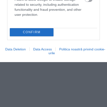
Interesant!
Cine ar fi crezut? Prima generație
related to security, including authentication
a modelului Dacia Logan reînvie pe un alt
functionality and fraud prevention, and other
continent
user protection.
CONFIRM
Data Deletion
Data Access
Politica noastră privind cookie-
urile