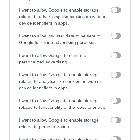
Sandstone, Lichen Kaki, Terracotta Brown, Glacier
I want to allow Google to enable storage
White, Schiste Grey, Pearl Black și Cedar Green —
related to advertising like cookies on web or
accentuează spiritul outdoor, de la discret la
device identifiers in apps.
aventuros. Duster Pick-Up este omologat N1 ca
vehicul pentru transport de mărfuri și preia
I want to allow my user data to be sent to
sistemele de siguranță ale
modelului standard
: în
Google for online advertising purposes.
funcție de echipare, airbaguri frontale și laterale
I want to allow Google to send me
pentru șofer și pasager, ABS cu repartitor electronic
personalized advertising.
al frânării, ESP cu funcție anti-patinare, asistență la
demaraj în rampă, frânare automată de urgență,
I want to allow Google to enable storage
asistență la coborârea pantei,
recunoașterea
related to analytics like cookies on web or
semnelor de circulație cu alertă de depășire a
device identifiers in apps.
vitezei, asistență pentru menținerea benzii de rulare
sau avertizare pentru unghiul mort și cameră
I want to allow Google to enable storage
related to functionality of the website or app.
Multiview.
I want to allow Google to enable storage
related to personalization.
I want to allow Google to enable storage