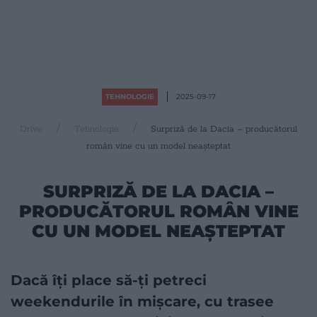
TEHNOLOGIE
2025-09-17
Drive
Tehnologie
Surpriză de la Dacia – producătorul
român vine cu un model neașteptat
SURPRIZĂ DE LA DACIA –
PRODUCĂTORUL ROMÂN VINE
CU UN MODEL NEAȘTEPTAT
Dacă îți place să-ți petreci
weekendurile în mișcare, cu trasee