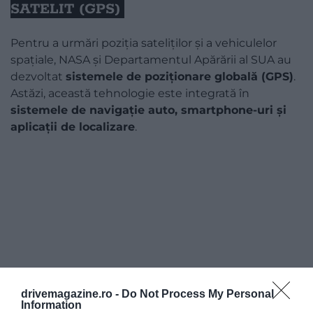
SATELIT (GPS)
Pentru a urmări poziția sateliților și a vehiculelor
spațiale, NASA și Departamentul Apărării al SUA au
dezvoltat
sistemele de poziționare globală (GPS)
.
Astăzi, această tehnologie este integrată în
sistemele de navigație auto, smartphone-uri și
aplicații de localizare
.
drivemagazine.ro -
Do Not Process My Personal
Information