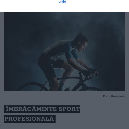
urile
Foto:
Unsplash
ÎMBRĂCĂMINTE SPORT
PROFESIONALĂ