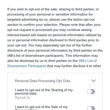
If you wish to opt-out of the sale, sharing to third parties, or
processing of your personal or sensitive information for
targeted advertising by us, please use the below opt-out
section to confirm your selection. Please note that after your
opt-out request is processed you may continue seeing
interest-based ads based on personal information utilized by
us or personal information disclosed to third parties prior to
your opt-out. You may separately opt-out of the further
disclosure of your personal information by third parties on the
IAB’s list of downstream participants. This information may
also be disclosed by us to third parties on the
IAB’s List of
Downstream Participants
that may further disclose it to other
third parties.
TERMOMETRU DIGITAL CU
Please note that this website/app uses one or more Google
Personal Data Processing Opt Outs
INFRAROȘU
services and may gather and store information including but
not limited to your visit or usage behaviour. You may click to
I want to opt-out of the Sharing of my
personal data.
Măsurarea temperaturii la distanță a fost inițial o
grant or deny consent to Google and its third-party tags to
Opted In
use your data for below specified purposes in below Google
necesitate pentru NASA, care folosea tehnologia
consent section.
infraroșu pentru a analiza temperatura stelelor și
I want to opt-out of the Sale of my