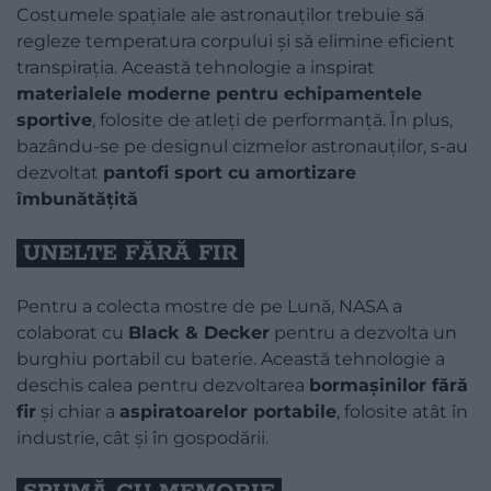
Costumele spațiale ale astronauților trebuie să
regleze temperatura corpului și să elimine eficient
transpirația. Această tehnologie a inspirat
materialele moderne pentru echipamentele
sportive
, folosite de atleți de performanță. În plus,
bazându-se pe designul cizmelor astronauților, s-au
dezvoltat
pantofi sport cu amortizare
îmbunătățită
UNELTE FĂRĂ FIR
Pentru a colecta mostre de pe Lună, NASA a
colaborat cu
Black & Decker
pentru a dezvolta un
burghiu portabil cu baterie. Această tehnologie a
deschis calea pentru dezvoltarea
bormașinilor fără
fir
și chiar a
aspiratoarelor portabile
, folosite atât în
industrie, cât și în gospodării.