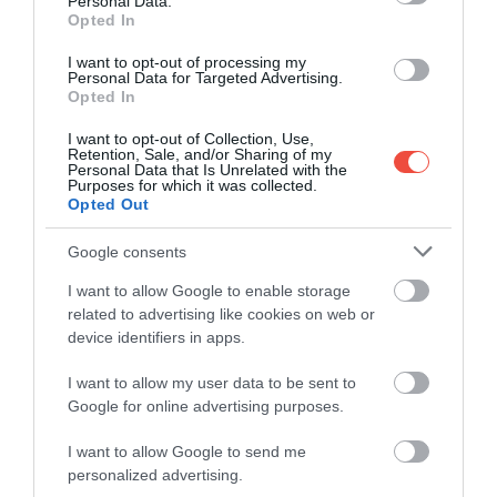
Personal Data.
planetelor. Ulterior, acest principiu a fost aplicat în
Opted In
termometrele digitale
, utilizate astăzi în spitale și
I want to opt-out of processing my
locuințe.
Personal Data for Targeted Advertising.
Opted In
LENTILE ANTI-ABURIRE ȘI
I want to opt-out of Collection, Use,
REZISTENTE LA ZGÂRIETURI
Retention, Sale, and/or Sharing of my
Personal Data that Is Unrelated with the
Purposes for which it was collected.
Opted Out
Pentru a îmbunătăți vizibilitatea astronauților, NASA
a dezvoltat
straturi speciale anti-aburire
pentru
Google consents
vizorul costumelor spațiale. Această tehnologie este
I want to allow Google to enable storage
acum folosită la
ochelari de schi, căști de
related to advertising like cookies on web or
scufundări și parbrize auto
. De asemenea, un strat
device identifiers in apps.
de protecție împotriva zgârieturilor, dezvoltat inițial
pentru vizorul astronauților, este folosit acum la
I want to allow my user data to be sent to
lentilele rezistente ale ochelarilor
.
Google for online advertising purposes.
I want to allow Google to send me
personalized advertising.