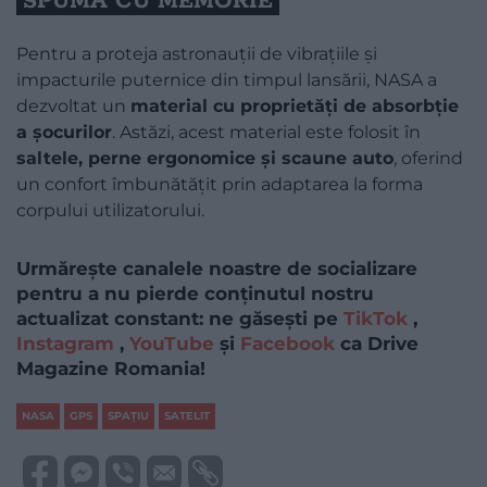
SPUMĂ CU MEMORIE
Pentru a proteja astronauții de vibrațiile și
impacturile puternice din timpul lansării, NASA a
dezvoltat un
material cu proprietăți de absorbție
a șocurilor
. Astăzi, acest material este folosit în
saltele, perne ergonomice și scaune auto
, oferind
un confort îmbunătățit prin adaptarea la forma
corpului utilizatorului.
Urmărește canalele noastre de socializare
pentru a nu pierde conținutul nostru
actualizat constant: ne găsești pe
TikTok
,
Instagram
,
YouTube
și
Facebook
ca Drive
Magazine Romania!
NASA
GPS
SPAȚIU
SATELIT