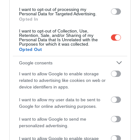
I want to opt-out of processing my
Personal Data for Targeted Advertising.
De exemplu!
Trenuri de mare viteză care
Opted In
merită încercate cel puțin o dată în viață
I want to opt-out of Collection, Use,
Retention, Sale, and/or Sharing of my
Personal Data that Is Unrelated with the
Purposes for which it was collected.
Opted Out
Google consents
I want to allow Google to enable storage
related to advertising like cookies on web or
device identifiers in apps.
I want to allow my user data to be sent to
Google for online advertising purposes.
I want to allow Google to send me
personalized advertising.
I want to allow Google to enable storage