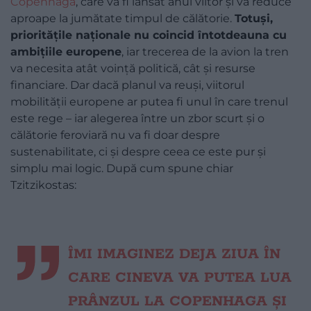
Copenhaga
, care va fi lansat anul viitor și va reduce
aproape la jumătate timpul de călătorie.
Totuși,
prioritățile naționale nu coincid întotdeauna cu
ambițiile europene
, iar trecerea de la avion la tren
va necesita atât voință politică, cât și resurse
financiare. Dar dacă planul va reuși, viitorul
mobilității europene ar putea fi unul în care trenul
este rege – iar alegerea între un zbor scurt și o
călătorie feroviară nu va fi doar despre
sustenabilitate, ci și despre ceea ce este pur și
simplu mai logic. După cum spune chiar
Tzitzikostas:
ÎMI IMAGINEZ DEJA ZIUA ÎN
CARE CINEVA VA PUTEA LUA
PRÂNZUL LA COPENHAGA ȘI