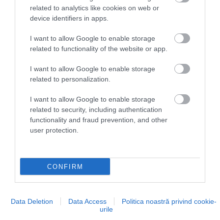
related to analytics like cookies on web or
device identifiers in apps.
I want to allow Google to enable storage
related to functionality of the website or app.
I want to allow Google to enable storage
related to personalization.
I want to allow Google to enable storage
related to security, including authentication
De ce?
Un mozaic de ecartamente incompatibile,
functionality and fraud prevention, and other
sisteme de semnalizare diferite și material rulant
user protection.
neuniform fac ca deplasările transfrontaliere să fie
lente și dificile.
Rezervarea biletelor
este adesea
frustrantă, neexistând o platformă unică la nivel
CONFIRM
european, iar tarifele feroviare sunt frecvent de două
ori mai mari decât cele aeriene. Între timp, aviația
beneficiază de scutiri de taxe și subvenții,
Data Deletion
Data Access
Politica noastră privind cookie-
urile
menținând biletele de avion artificial de ieftine.