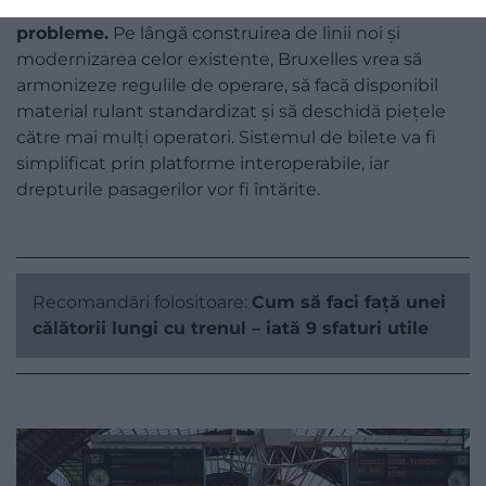
Noul plan al UE abordează direct aceste
probleme.
Pe lângă construirea de linii noi și
modernizarea celor existente, Bruxelles vrea să
armonizeze regulile de operare, să facă disponibil
material rulant standardizat și să deschidă piețele
către mai mulți operatori. Sistemul de bilete va fi
simplificat prin platforme interoperabile, iar
drepturile pasagerilor vor fi întărite.
Recomandări folositoare:
Cum să faci față unei
călătorii lungi cu trenul – iată 9 sfaturi utile