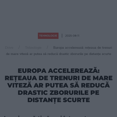
TEHNOLOGIE
2025-08-11
Drive
Tehnologie
Europa accelerează: rețeaua de trenuri
de mare viteză ar putea să reducă drastic zborurile pe distanțe scurte
EUROPA ACCELEREAZĂ:
REȚEAUA DE TRENURI DE MARE
VITEZĂ AR PUTEA SĂ REDUCĂ
DRASTIC ZBORURILE PE
DISTANȚE SCURTE