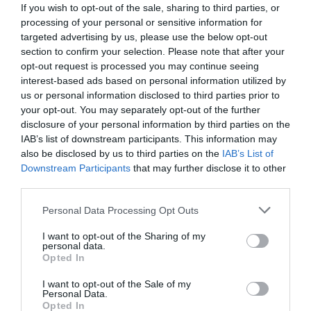
If you wish to opt-out of the sale, sharing to third parties, or
processing of your personal or sensitive information for
Trenurile de mare viteză
pot reduce drastic timpii
targeted advertising by us, please use the below opt-out
de călătorie între marile orașe, atingând viteze de
section to confirm your selection. Please note that after your
cel puțin 250 km/h.
Planul prevede o rețea de
opt-out request is processed you may continue seeing
49.400 km
, conectând toate capitalele UE și
interest-based ads based on personal information utilized by
principalele centre urbane până în 2050, cu un cost
us or personal information disclosed to third parties prior to
your opt-out. You may separately opt-out of the further
estimat de 546 de miliarde de euro.
Miza este
disclosure of your personal information by third parties on the
uriașă
. Reducerea cu 90% a emisiilor din transport
IAB’s list of downstream participants. This information may
este esențială pentru atingerea obiectivului UE de
also be disclosed by us to third parties on the
IAB’s List of
neutralitate climatică până în 2050. Înlocuirea unui
Downstream Participants
that may further disclose it to other
zbor cu un tren pe ruta Amsterdam–Londra, de
third parties.
exemplu,
poate reduce emisiile de carbon cu 93%.
Please note that this website/app uses one or more Google
Personal Data Processing Opt Outs
Și totuși, în ciuda entuziasmului public – trei din
services and may gather and store information including but
patru europeni spun că ar alege trenul în locul
not limited to your visit or usage behaviour. You may click to
I want to opt-out of the Sharing of my
avionului dacă serviciile ar fi rapide și fiabile –
personal data.
grant or deny consent to Google and its third-party tags to
Opted In
călătoriile feroviare transfrontaliere
reprezintă astăzi
use your data for below specified purposes in below Google
mai puțin de 10% din totalul deplasărilor în UE.
consent section.
I want to opt-out of the Sale of my
Personal Data.
Opted In