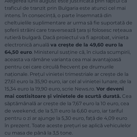
Alegerea lunii august este justificată prin faptul că
traficul de tranzit prin Bulgaria este atunci cel mai
intens. În consecință, o parte însemnată din
cheltuielile suplimentare ar urma să fie suportată de
șoferii străini care traversează țara și folosesc rețeaua
rutieră bulgară. Dacă proiectul va fi aprobat, vinieta
electronică anuală
va crește de la 49,60 euro la
64,50 euro
. Ministerul susține că, în ciuda scumpirii,
aceasta va rămâne varianta cea mai avantajoasă
pentru cei care circulă frecvent pe drumurile
naționale. Prețul vinietei trimestriale ar crește de la
27,61 euro la 35,90 euro, iar cel al vinietei lunare, de la
15,34 euro la 19,90 euro, scrie News.ro.
Vor deveni
mai costisitoare și vinietele de scurtă durată.
Cea
săptămânală ar crește de la 7,67 euro la 10 euro, cea
de weekend, de la 5,11 euro la 6,60 euro, iar tariful
pentru o zi ar ajunge la 5,30 euro, față de 4,09 euro
în prezent. Toate aceste prețuri se aplică vehiculelor
cu masa de până la 3,5 tone.