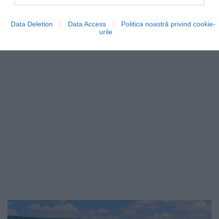
Data Deletion
Data Access
Politica noastră privind cookie-
urile