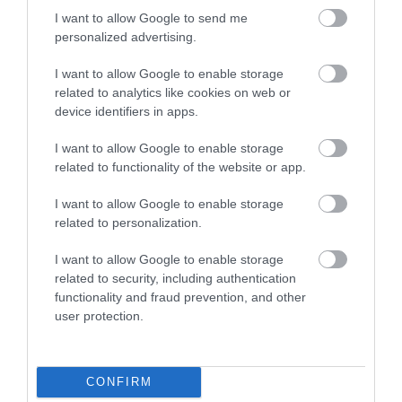
durabile, din material termoplastic, precum și
I want to allow Google to send me
instalarea unor sisteme autonome de iluminat în
personalized advertising.
zonele cu risc ridicat. O parte din venituri ar urma să
finanțeze
modernizarea sistemului național de
I want to allow Google to enable storage
taxare rutieră.
Executivul vrea să actualizeze
related to analytics like cookies on web or
modulele software, să extindă rețeaua de camere
device identifiers in apps.
pentru monitorizarea traficului și să reducă sub 2%
I want to allow Google to enable storage
pe an rata neplății taxelor rutiere.
related to functionality of the website or app.
I want to allow Google to enable storage
Ministerul invocă degradarea rețelei rutiere
related to personalization.
drept unul dintre motivele principale ale
scumpirii.
I want to allow Google to enable storage
related to security, including authentication
functionality and fraud prevention, and other
user protection.
CONFIRM