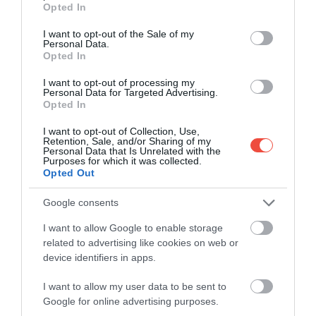
Opted In
use your data for below specified purposes in below Google
consent section.
I want to opt-out of the Sale of my
Personal Data.
Opted In
Pentru vehiculele cu masa de până la 3,5 tone,
aceasta ar urma să crească cu 30%, de la 35,79 euro
I want to opt-out of processing my
Personal Data for Targeted Advertising.
la 46,50 euro, dacă este achitată în termen de 14 zile
Opted In
de la emiterea sancțiunii electronice. Potrivit
estimărilor, noile prețuri ar aduce venituri
I want to opt-out of Collection, Use,
Retention, Sale, and/or Sharing of my
suplimentare de peste 20 de milioane de euro în
Personal Data that Is Unrelated with the
Purposes for which it was collected.
2026 și de peste 48 de milioane de euro anual în anii
Opted Out
următori. Potrivit autorităților,
banii în plus ar fi
folosiți în principal pentru investiții rutiere
Google consents
amânate de multă vreme. Planul include lucrări de
I want to allow Google to enable storage
reparații capitale și de reabilitare a drumurilor de
related to advertising like cookies on web or
clasa a III-a, care leagă comunitățile mici și izolate de
device identifiers in apps.
centrele regionale. Sunt prevăzute, de asemenea,
înlocuirea sistemelor de protecție rutieră
I want to allow my user data to be sent to
deteriorate, aplicarea unor marcaje rutiere orizontale
Google for online advertising purposes.