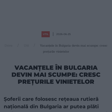
UTIL
2026-06-25
Drive
Util
Vacanțele în Bulgaria devin mai scumpe: cresc
prețurile vinietelor
VACANȚELE ÎN BULGARIA
DEVIN MAI SCUMPE: CRESC
PREȚURILE VINIETELOR
Șoferii care folosesc rețeaua rutieră
națională din Bulgaria ar putea plăti