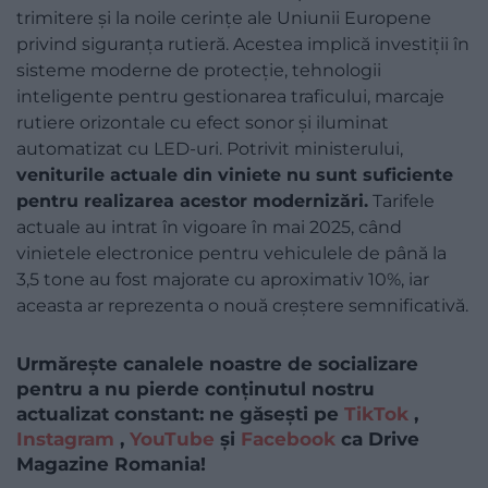
trimitere și la noile cerințe ale Uniunii Europene
privind siguranța rutieră. Acestea implică investiții în
sisteme moderne de protecție, tehnologii
inteligente pentru gestionarea traficului, marcaje
rutiere orizontale cu efect sonor și iluminat
automatizat cu LED-uri. Potrivit ministerului,
veniturile actuale din viniete nu sunt suficiente
pentru realizarea acestor modernizări.
Tarifele
actuale au intrat în vigoare în mai 2025, când
vinietele electronice pentru vehiculele de până la
3,5 tone au fost majorate cu aproximativ 10%, iar
aceasta ar reprezenta o nouă creștere semnificativă.
Urmărește canalele noastre de socializare
pentru a nu pierde conținutul nostru
actualizat constant: ne găsești pe
TikTok
,
Instagram
,
YouTube
și
Facebook
ca Drive
Magazine Romania!