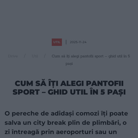
UTIL
2025-11-24
Drive
Util
Cum să îți alegi pantofii sport – ghid util în 5
pași
CUM SĂ ÎȚI ALEGI PANTOFII
SPORT – GHID UTIL ÎN 5 PAȘI
O pereche de adidași comozi îți poate
salva un city break plin de plimbări, o
zi întreagă prin aeroporturi sau un