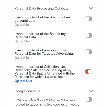
Please note that this website/app uses one or more Google
Personal Data Processing Opt Outs
services and may gather and store information including but
not limited to your visit or usage behaviour. You may click to
I want to opt-out of the Sharing of my
personal data.
grant or deny consent to Google and its third-party tags to
Opted In
use your data for below specified purposes in below Google
consent section.
I want to opt-out of the Sale of my
SUPRAFEȚE, ANOTIMP ȘI TALPĂ
Personal Data.
Opted In
Un alt criteriu important este suprafața pe care
I want to opt-out of processing my
mergi cel mai des. Dacă alergi sau te plimbi pe
Personal Data for Targeted Advertising.
Opted In
porțiuni alunecoase, ai nevoie de o talpă cu profil
aderent, care să reducă riscul de a aluneca.
Pentru
I want to opt-out of Collection, Use,
interior, contează mai mult confortul și o talpă
Retention, Sale, and/or Sharing of my
Personal Data that Is Unrelated with the
care nu lasă urme.
Și anotimpul joacă un rol:
Purposes for which it was collected.
Opted Out
primăvara și vara sunt recomandate materialele
textile sau sintetice subțiri, care lasă piciorul să
Google consents
respire și te ajută să te miști ușor la temperaturi
ridicate. Iarna și în zilele reci vei aprecia materialele
I want to allow Google to enable storage
mai dense, care te protejează de frig. Nu uita nici de
related to advertising like cookies on web or