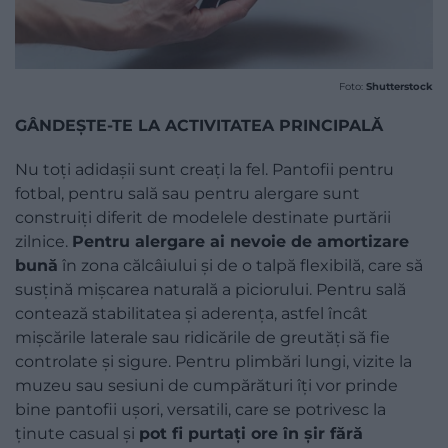
Foto:
Shutterstock
GÂNDEȘTE-TE LA ACTIVITATEA PRINCIPALĂ
Nu toți adidașii sunt creați la fel. Pantofii pentru
fotbal, pentru sală sau pentru alergare sunt
construiți diferit de modelele destinate purtării
zilnice.
Pentru alergare ai nevoie de amortizare
bună
în zona călcâiului și de o talpă flexibilă, care să
susțină mișcarea naturală a piciorului. Pentru sală
contează stabilitatea și aderența, astfel încât
mișcările laterale sau ridicările de greutăți să fie
controlate și sigure. Pentru plimbări lungi, vizite la
muzeu sau sesiuni de cumpărături îți vor prinde
bine pantofii ușori, versatili, care se potrivesc la
ținute casual și
pot fi purtați ore în șir fără