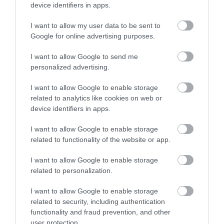
device identifiers in apps.
talpă:
modelele din spumă sunt foarte bune
pentru alergare
și plimbări lungi, deoarece au o
I want to allow my user data to be sent to
greutate redusă și pot diminua oboseala și durerile
Google for online advertising purposes.
de picioare.
I want to allow Google to send me
POTRIVIRE, SUSȚINERE ȘI CONFORT REAL
personalized advertising.
Când probezi pantofii, nu te uita doar la partea
I want to allow Google to enable storage
superioară. Observă cum susțin glezna și arcul
related to analytics like cookies on web or
device identifiers in apps.
piciorului, dacă simți zone de presiune sau frecare și
dacă talpa îți pare stabilă.
Ridică-te pe vârfuri,
I want to allow Google to enable storage
mergi câțiva pași, ghemuiește-te ușor:
toate
related to functionality of the website or app.
acestea te ajută să simți dacă pantofii îți urmează
mișcările sau, dimpotrivă, te incomodează. Pentru
I want to allow Google to enable storage
activități intense, susținerea în zona gleznei și a
related to personalization.
călcâiului este esențială, în timp ce pentru mersul
I want to allow Google to enable storage
zilnic vei aprecia mai mult flexibilitatea și branțurile
related to security, including authentication
moi.
functionality and fraud prevention, and other
user protection.