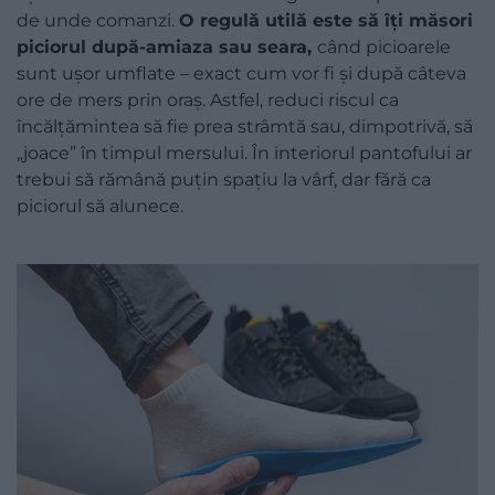
de unde comanzi.
O regulă utilă este să îți măsori
piciorul după-amiaza sau seara,
când picioarele
sunt ușor umflate – exact cum vor fi și după câteva
ore de mers prin oraș. Astfel, reduci riscul ca
încălțămintea să fie prea strâmtă sau, dimpotrivă, să
„joace” în timpul mersului. În interiorul pantofului ar
trebui să rămână puțin spațiu la vârf, dar fără ca
piciorul să alunece.