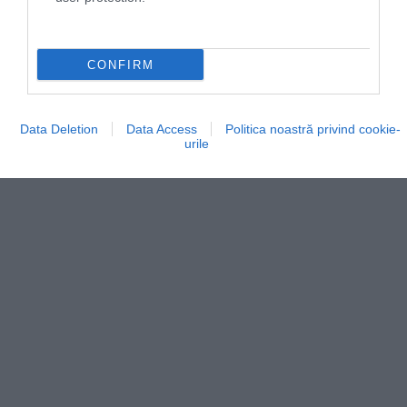
Sfaturi utile!
Eticheta drumețiilor: 5 sfaturi
CONFIRM
pentru o super-excursie
Data Deletion
Data Access
Politica noastră privind cookie-
urile