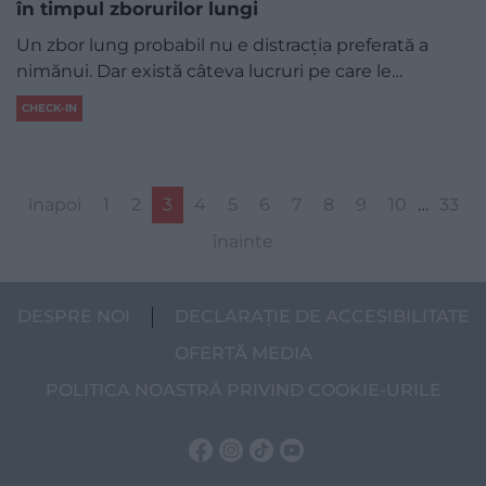
în timpul zborurilor lungi
Un zbor lung probabil nu e distracția preferată a
nimănui. Dar există câteva lucruri pe care le…
CHECK-IN
înapoi
1
2
3
4
5
6
7
8
9
10
…
33
înainte
DESPRE NOI
DECLARAȚIE DE ACCESIBILITATE
OFERTĂ MEDIA
POLITICA NOASTRĂ PRIVIND COOKIE-URILE