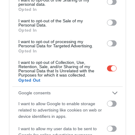
Wizz Air va pune la dispoziție la bord o
personal data.
grant or deny consent to Google and its third-party tags to
facilitate mult așteptată de pasageri
Opted In
use your data for below specified purposes in below Google
Timp de decenii, zborul a însemnat aproape
consent section.
I want to opt-out of the Sale of my
automat și o pauză digitală: imediat ce ușile
Personal Data.
Opted In
avionului…
I want to opt-out of processing my
CHECK-IN
Personal Data for Targeted Advertising.
Opted In
I want to opt-out of Collection, Use,
Retention, Sale, and/or Sharing of my
Personal Data that Is Unrelated with the
Purposes for which it was collected.
Opted Out
Google consents
I want to allow Google to enable storage
related to advertising like cookies on web or
device identifiers in apps.
I want to allow my user data to be sent to
Google for online advertising purposes.