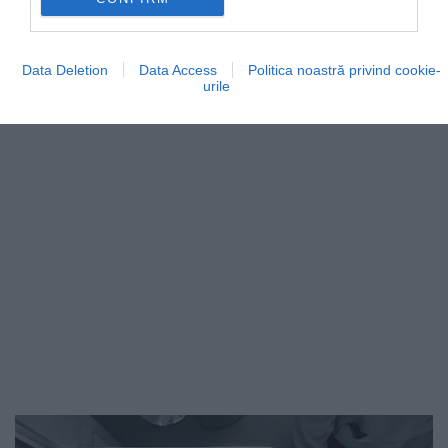
Mulți pasageri au auzit deja, înainte de decolare, că
piloții vor încerca să recupereze întârzierea…
CHECK-IN
Data Deletion
Data Access
Politica noastră privind cookie-
urile