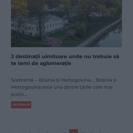
3 destinații uimitoare unde nu trebuie să
te temi de aglomerație
Srebrenik – Bosnia și Herțegovina … Bosnia și
Herțegovina este una dintre țările cele mai
puțin…
DESTINAȚII