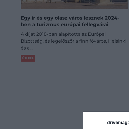
Egy ír és egy olasz város lesznek 2024-
ben a turizmus európai fellegvárai
A díjat 2018-ban alapította az Európai
Bizottság, és legelőször a finn főváros, Helsinki
és a…
ÚTI CÉL
drivemaga