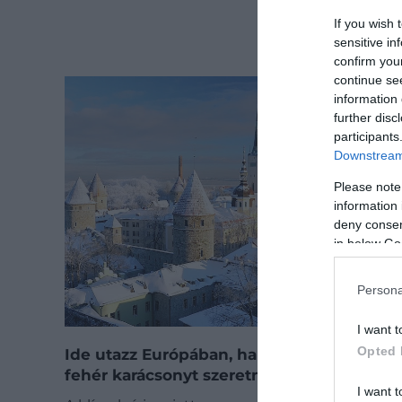
If you wish 
sensitive in
confirm you
continue se
information 
further disc
participants
Downstream 
Please note
information 
deny consent
in below Go
Persona
I want t
Opted 
Ide utazz Európában, ha garantáltan
fehér karácsonyt szeretnél ünnepelni!
I want t