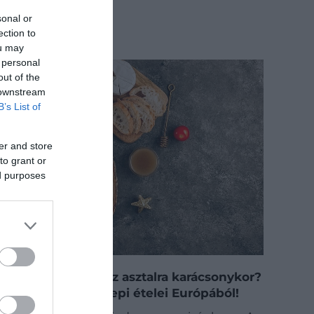
sonal or
ection to
ou may
 personal
out of the
 downstream
B’s List of
er and store
to grant or
ed purposes
Máshol mi kerül az asztalra karácsonykor?
Íme 5 ország ünnepi ételei Európából!