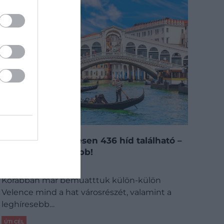
Velencében összesen 436 híd található –
íme a 4 leghíresebb!
Korábban már bemuatttuk külön-külön
Velence mind a hat városrészét, valamint a
leghíresebb…
ÚTI CÉL