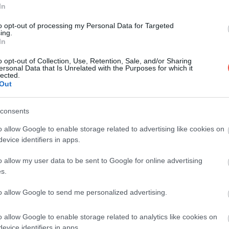
Le Jules Verne, Párizs … Az Eiffel-torony
In
második szintjén, 116 méter magasan a város
to opt-out of processing my Personal Data for Targeted
felett…
ing.
In
GASZTRO
o opt-out of Collection, Use, Retention, Sale, and/or Sharing
ersonal Data that Is Unrelated with the Purposes for which it
lected.
Out
consents
o allow Google to enable storage related to advertising like cookies on
evice identifiers in apps.
o allow my user data to be sent to Google for online advertising
s.
to allow Google to send me personalized advertising.
o allow Google to enable storage related to analytics like cookies on
evice identifiers in apps.