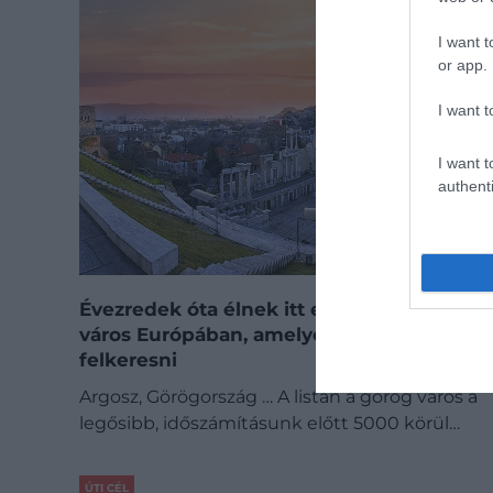
I want t
or app.
I want t
I want t
authenti
Évezredek óta élnek itt emberek – 3 ősi
város Európában, amelyet érdemes
felkeresni
Argosz, Görögország … A listán a görög város a
legősibb, időszámításunk előtt 5000 körül…
ÚTI CÉL