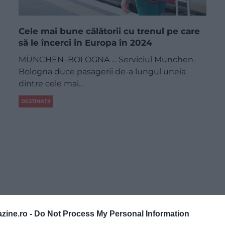
Cele mai bune călătorii cu trenul pe care
să le încerci în Europa în 2024
​MÜNCHEN–BOLOGNA … Serviciul Munchen-
Bologna duce pasagerii de-a lungul uneia
dintre cele mai…
DESTINAȚII
zine.ro -
Do Not Process My Personal Information