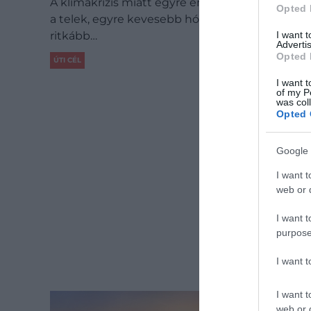
A klímakrízis miatt egyre enyhébbek mifelénk
Opted 
a telek, egyre kevesebb hó hullik, és egyre
I want 
ritkább…
Advertis
Opted 
ÚTI CÉL
I want t
of my P
was col
Opted 
Google 
I want t
web or d
I want t
purpose
I want 
I want t
web or d