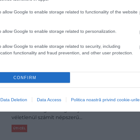
o allow Google to enable storage related to functionality of the website
o allow Google to enable storage related to personalization.
o allow Google to enable storage related to security, including
cation functionality and fraud prevention, and other user protection.
Lehet, még jobb is télen felkeresni ezt az
CONFIRM
5 európai várost
Data Deletion
Data Access
Politica noastră privind cookie-urile
Dubrovnik, Horvátország … Dubrovnik
UNESCO világörökségi helyszíne nem
véletlenül számít népszerű…
ÚTI CÉL