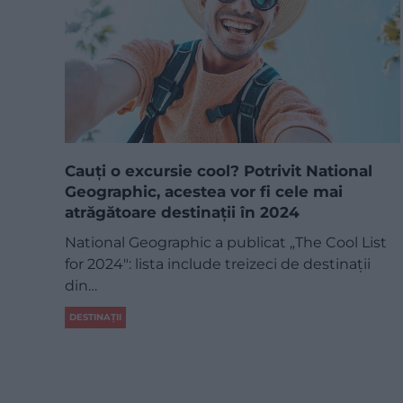
Cauți o excursie cool? Potrivit National
Geographic, acestea vor fi cele mai
atrăgătoare destinații în 2024
National Geographic a publicat „The Cool List
for 2024": lista include treizeci de destinații
din…
DESTINAȚII