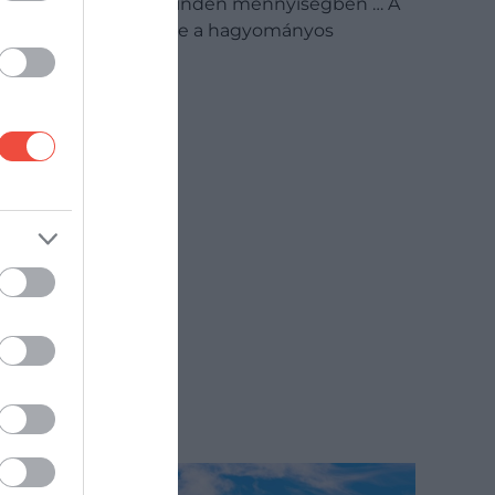
Csehország – Hal minden mennyiségben … A
cseheknél Szenteste a hagyományos
karácsonyi asztalra…
GASZTRO