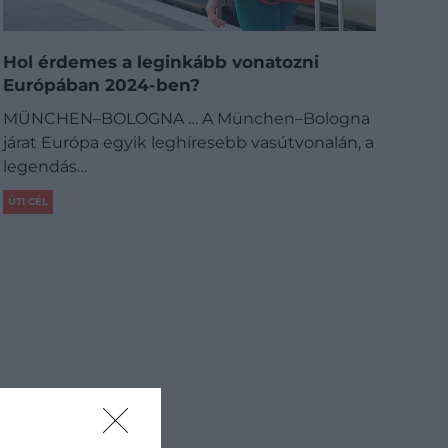
Hol érdemes a leginkább vonatozni
Európában 2024-ben?
​MÜNCHEN–BOLOGNA … A München–Bologna
járat Európa egyik leghíresebb vasútvonalán, a
legendás…
ÚTI CÉL