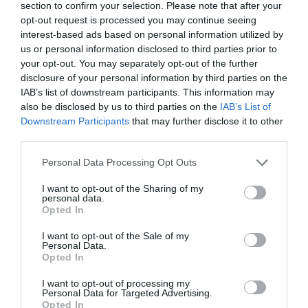
section to confirm your selection. Please note that after your
opt-out request is processed you may continue seeing
interest-based ads based on personal information utilized by
us or personal information disclosed to third parties prior to
your opt-out. You may separately opt-out of the further
disclosure of your personal information by third parties on the
IAB’s list of downstream participants. This information may
also be disclosed by us to third parties on the
IAB’s List of
Downstream Participants
that may further disclose it to other
third parties.
Please note that this website/app uses one or more Google
Personal Data Processing Opt Outs
services and may gather and store information including but
Foto:
Shutterstock
not limited to your visit or usage behaviour. You may click to
I want to opt-out of the Sharing of my
personal data.
grant or deny consent to Google and its third-party tags to
Opted In
Din păcate, sezonul a fost deja marcat de tragedii:
use your data for below specified purposes in below Google
trei decese au fost raportate pe Everest. În același
consent section.
I want to opt-out of the Sale of my
timp, Nepalul a emis în această primăvară un număr
Personal Data.
Opted In
record de 492 de permise pentru ascensiune, ceea
ce
alimentează temerile privind aglomerația de
I want to opt-out of processing my
pe munte.
Potrivit articolelor apărute în presa din
Personal Data for Targeted Advertising.
Opted In