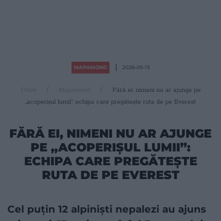
MAPAMOND
2026-05-13
Drive
Mapamond
Fără ei, nimeni nu ar ajunge pe
„acoperișul lumii”: echipa care pregătește ruta de pe Everest
FĂRĂ EI, NIMENI NU AR AJUNGE
PE „ACOPERIȘUL LUMII”:
ECHIPA CARE PREGĂTEȘTE
RUTA DE PE EVEREST
Cel puțin 12 alpiniști nepalezi au ajuns