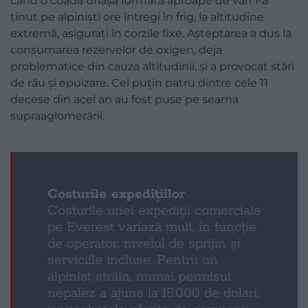
când o coadă uriașă formată aproape de vârf i-a
ținut pe alpiniști ore întregi în frig, la altitudine
extremă, asigurați în corzile fixe. Așteptarea a dus la
consumarea rezervelor de oxigen, deja
problematice din cauza altitudinii, și a provocat stări
de rău și epuizare. Cel puțin patru dintre cele 11
decese din acel an au fost puse pe seama
supraaglomerării.
Costurile expedițiilor
Costurile unei expediții comerciale
pe Everest variază mult, în funcție
de operator, nivelul de sprijin și
serviciile incluse. Pentru un
alpinist străin, numai permisul
nepalez a ajuns la 15.000 de dolari,