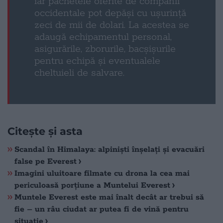
iar pachetele oferite de companii
occidentale pot depăși cu ușurință
zeci de mii de dolari. La acestea se
adaugă echipamentul personal,
asigurările, zborurile, bacșișurile
pentru echipă și eventualele
cheltuieli de salvare.
Citește și asta
Scandal în Himalaya: alpiniști înșelați și evacuări
false pe Everest
Imagini uluitoare filmate cu drona la cea mai
periculoasă porțiune a Muntelui Everest
Muntele Everest este mai înalt decât ar trebui să
fie – un râu ciudat ar putea fi de vină pentru
situație