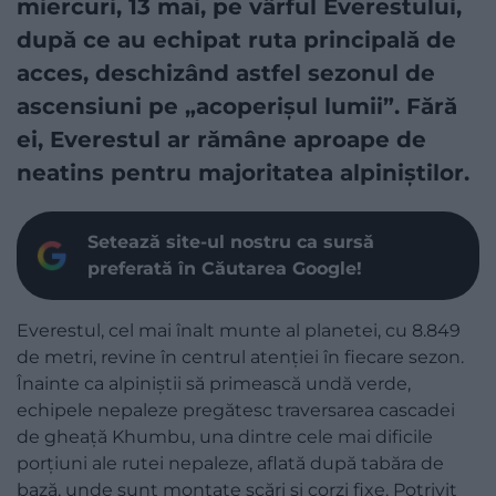
miercuri, 13 mai, pe vârful Everestului,
după ce au echipat ruta principală de
acces, deschizând astfel sezonul de
ascensiuni pe „acoperișul lumii”. Fără
ei, Everestul ar rămâne aproape de
neatins pentru majoritatea alpiniștilor.
Setează site-ul nostru ca sursă
preferată în Căutarea Google!
Everestul, cel mai înalt munte al planetei, cu 8.849
de metri, revine în centrul atenției în fiecare sezon.
Înainte ca alpiniștii să primească undă verde,
echipele nepaleze pregătesc traversarea cascadei
de gheață Khumbu, una dintre cele mai dificile
porțiuni ale rutei nepaleze, aflată după tabăra de
bază, unde sunt montate scări și corzi fixe. Potrivit