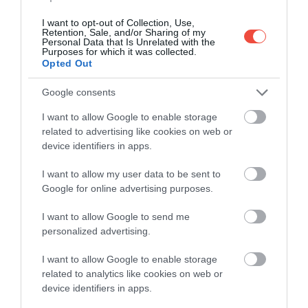
Nepal, motivul numărului record de permise emise
este faptul că China a închis ascensiunea pe Everest
I want to opt-out of Collection, Use,
Retention, Sale, and/or Sharing of my
dinspre versantul tibetan. Oficialii din Nepal spun că
Personal Data that Is Unrelated with the
cele mai multe cereri au venit anul acesta din China,
Purposes for which it was collected.
Opted Out
urmată de SUA și India. Nepalul are pe teritoriul său
sau la granițele sale opt dintre cele mai înalte zece
Google consents
vârfuri ale lumii, precum și 462 de vârfuri de mare
altitudine încă neescaladate. Din permisele pentru
I want to allow Google to enable storage
related to advertising like cookies on web or
Everest, țara a obținut 7,1 milioane de dolari.
device identifiers in apps.
I want to allow my user data to be sent to
Google for online advertising purposes.
I want to allow Google to send me
personalized advertising.
I want to allow Google to enable storage
related to analytics like cookies on web or
device identifiers in apps.