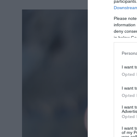
participants
Downstream 
Please note
information 
deny consent
in below Go
Persona
I want t
Opted 
I want t
Opted 
I want 
Advertis
Opted 
I want t
of my P
was col