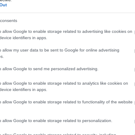
Out
consents
o allow Google to enable storage related to advertising like cookies on
evice identifiers in apps.
Foto:
Shutterstock
o allow my user data to be sent to Google for online advertising
 argintiu) nu sunt doar decorative,
ci funcționează ca
s.
cât și de jos. Deși pare delicat, este un prădător
 decât el. Animalul plutește cu ajutorul unei bule de
to allow Google to send me personalized advertising.
invers – cu partea ventrală orientată în sus.
o allow Google to enable storage related to analytics like cookies on
evice identifiers in apps.
o allow Google to enable storage related to functionality of the website
o allow Google to enable storage related to personalization.
o allow Google to enable storage related to security, including