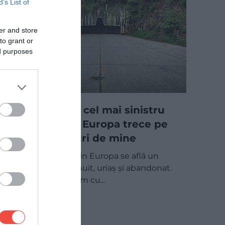
B’s List of
er and store
to grant or
ed purposes
Drumul spre cel mai sinistru
aeroport din Europa trece pe
lângă câmpuri de mine
Sub un munte din Europa se află un
aeroport neobișnuit, uriaș și abandonat.
Amatorii de turism cu…
MAPAMOND