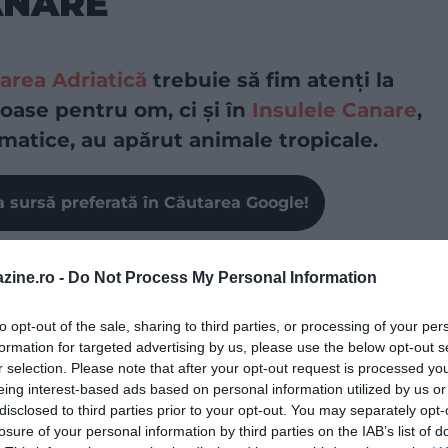
ANARE
area Adriatică
trebuie să fim atenți la
loase pentru om, ci și în
Insulele Canare
,
imatice, au apărut animale tropicale.
a sursă preferată în Căutarea Google!
ții turistice ale Arhipelagului Canare, a devenit recent
zine.ro -
Do Not Process My Personal Information
cât de periculoase. Mai multe exemplare ale
ragonul albastru”, au fost descoperite pe plaja
to opt-out of the sale, sharing to third parties, or processing of your per
 înotul în zonă pentru siguranța publică.
Această
formation for targeted advertising by us, please use the below opt-out s
 aspect aproape mitologic, este un molusc marin din
r selection. Please note that after your opt-out request is processed y
e pelagic – care trăiește în mod obișnuit în oceanele
eing interest-based ads based on personal information utilized by us or
ene, schimbările climatice și curenții marini neobișnuiți
disclosed to third parties prior to your opt-out. You may separately opt-
 către coaste mai accesibile turiștilor.
losure of your personal information by third parties on the IAB’s list of