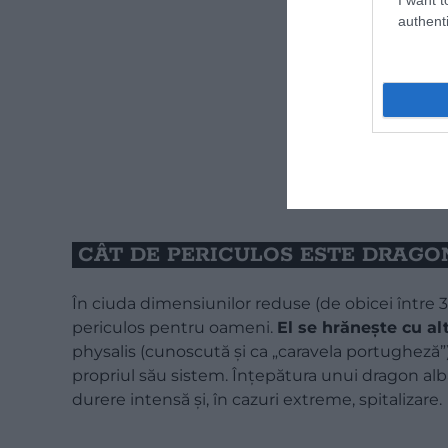
authenti
CÂT DE PERICULOS ESTE DRAGO
În ciuda dimensiunilor reduse (de obicei între 3
periculos pentru oameni.
El se hrănește cu al
physalis (cunoscută și ca „caravela portugheză”
propriul său sistem. Înțepătura unui dragon alba
durere intensă și, în cazuri extreme, spitalizare.