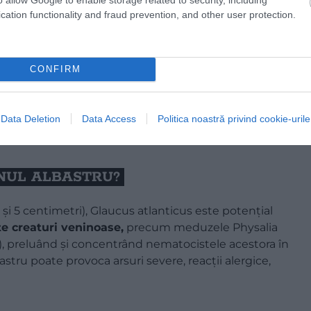
cation functionality and fraud prevention, and other user protection.
CONFIRM
Data Deletion
Data Access
Politica noastră privind cookie-urile
NUL ALBASTRU?
 și 5 centimetri), Glaucus atlanticus este potențial
te creaturi veninoase,
precum meduzele Physalia
), preluând și concentrând nematocistele acestora în
stru poate provoca arsuri severe, reacții alergice,