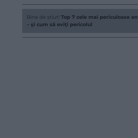
Bine de știut!
Top 7 cele mai periculoase a
– și cum să eviți pericolul