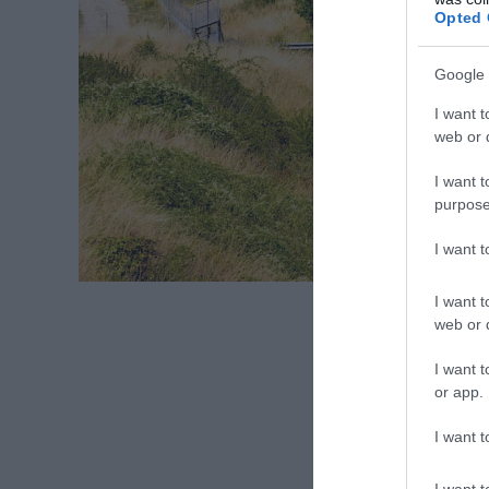
Opted 
Google 
I want t
web or d
I want t
purpose
I want 
I want t
web or d
I want t
or app.
I want t
I want t