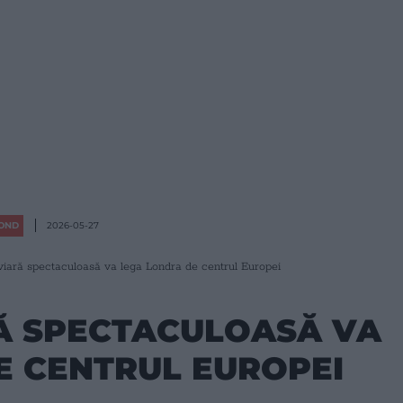
OND
2026-05-27
viară spectaculoasă va lega Londra de centrul Europei
Ă SPECTACULOASĂ VA
E CENTRUL EUROPEI