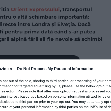
riția
Orient Expressului
, transportul
ntru o altă schimbare importantă:
irecte între Londra și Elveția. Dacă
fi pentru prima dată când s-ar putea
ară alpină fără să fie nevoie să schimbi
a sursă preferată în Căutarea Google!
zine.ro -
Do Not Process My Personal Information
urile prin Tunelul Canalului Mânecii, a semnat un
to opt-out of the sale, sharing to third parties, or processing of your per
rale Elvețiene și cu SNCF Voyageurs, din Franța.
formation for targeted advertising by us, please use the below opt-out s
 conexiune directă între Regatul Unit și Elveția.
În
r selection. Please note that after your opt-out request is processed y
trebuie să ia un tren Eurostar până la Gare du Nord,
eing interest-based ads based on personal information utilized by us or
 spre
Zürich
. Drumul durează aproximativ șapte ore și
disclosed to third parties prior to your opt-out. You may separately opt-
sel, în nord-vestul Elveției,
ar reduce timpul de
losure of your personal information by third parties on the IAB’s list of