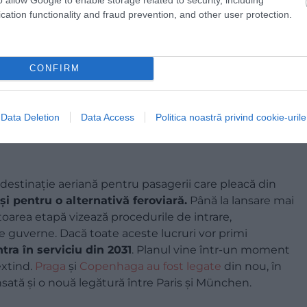
cation functionality and fraud prevention, and other user protection.
CONFIRM
Data Deletion
Data Access
Politica noastră privind cookie-urile
a destinație aeriană pentru pasagerii care pleacă din
și pentru o alternativă feroviară.
Până la lansare mai
oarea etapă vizează procedurile de intrare,
tre guverne. Dacă toate aceste lucruri vor primi
ntra în serviciu din 2031
. Planul vine într-un moment
extind.
Praga
și
Copenhaga
au fost legate
din nou, în
lansată și o nouă legătură între Paris și München.