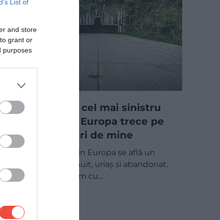
B’s List of
er and store
to grant or
ed purposes
Drumul spre cel mai sinistru
aeroport din Europa trece pe
lângă câmpuri de mine
Sub un munte din Europa se află un
aeroport neobișnuit, uriaș și abandonat.
Amatorii de turism cu…
MAPAMOND