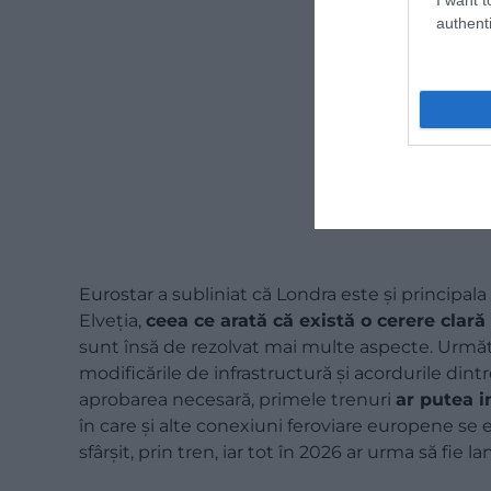
authenti
Eurostar a subliniat că Londra este și principal
Elveția,
ceea ce arată că există o cerere clară 
sunt însă de rezolvat mai multe aspecte. Următ
modificările de infrastructură și acordurile din
aprobarea necesară, primele trenuri
ar putea i
în care și alte conexiuni feroviare europene se 
sfârșit, prin tren, iar tot în 2026 ar urma să fie 