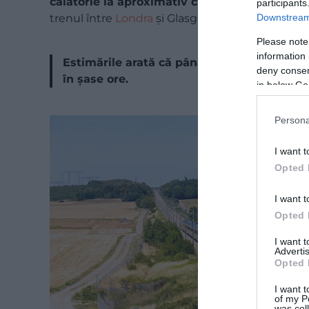
călătorie la aproximativ cinci ore
, adică doar
participants
Downstream 
trenul între
Londra
și Glasgow.
Please note
information 
Estimările arată că până la Geneva s-ar aju
deny consent
în șase ore.
in below Go
Persona
I want t
Opted 
I want t
Opted 
I want 
Advertis
Opted 
I want t
of my P
was col