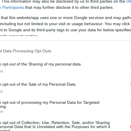
 cu circa 30 de minute mai mult decât o călătorie cu
. This information may also be disclosed by us to third parties on the
IA
Participants
that may further disclose it to other third parties.
 that this website/app uses one or more Google services and may gath
including but not limited to your visit or usage behaviour. You may click 
nge în cinci ore și jumătate, iar până la Zürich
 to Google and its third-party tags to use your data for below specifi
ogle consent section.
l Data Processing Opt Outs
o opt-out of the Sharing of my personal data.
In
o opt-out of the Sale of my Personal Data.
In
to opt-out of processing my Personal Data for Targeted
ing.
In
o opt-out of Collection, Use, Retention, Sale, and/or Sharing
ersonal Data that Is Unrelated with the Purposes for which it
lected.