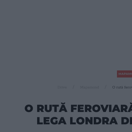
MAPAM
Drive
Mapamond
O rută fero
O RUTĂ FEROVIAR
LEGA LONDRA D