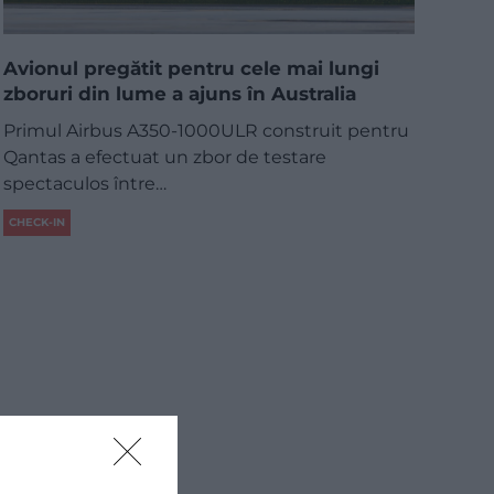
Avionul pregătit pentru cele mai lungi
zboruri din lume a ajuns în Australia
Primul Airbus A350-1000ULR construit pentru
Qantas a efectuat un zbor de testare
spectaculos între…
CHECK-IN