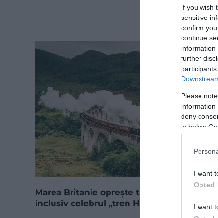
If you wish 
sensitive in
confirm you
continue se
information 
further disc
participants
Downstream 
Please note
information 
deny consent
in below Go
Persona
I want t
Opted 
Marea Britanie oprește trenurile cu abur,
inclusiv celebrul „tren Harry Potter”
I want t