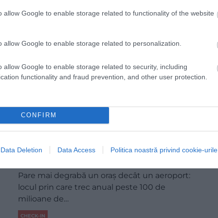
o allow Google to enable storage related to functionality of the website
o allow Google to enable storage related to personalization.
o allow Google to enable storage related to security, including
cation functionality and fraud prevention, and other user protection.
CONFIRM
Cel mai aglomerat aeroport din lume are
Data Deletion
Data Access
Politica noastră privind cookie-urile
dimensiuni greu de imaginat
Pare mai degrabă un oraș decât un aeroport:
locul prin care trec anual peste 100 de
milioane de…
CHECK-IN