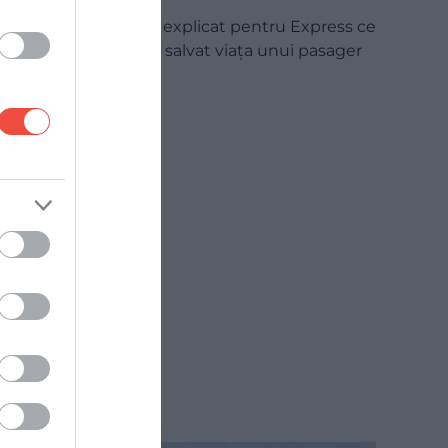
Un pilot american a explicat pentru Express ce
detaliu simplu i-ar fi salvat viața unui pasager
al…
CHECK-IN