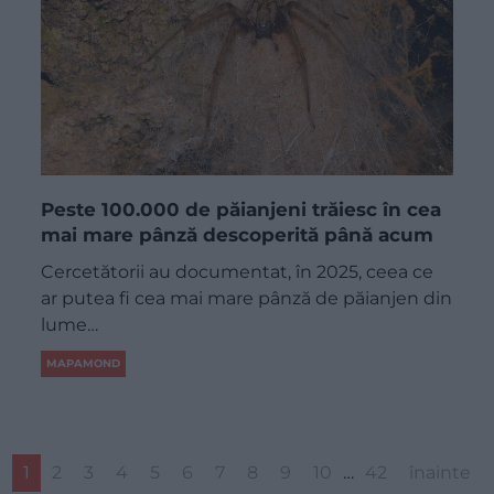
Peste 100.000 de păianjeni trăiesc în cea
mai mare pânză descoperită până acum
Cercetătorii au documentat, în 2025, ceea ce
ar putea fi cea mai mare pânză de păianjen din
lume…
MAPAMOND
1
2
3
4
5
6
7
8
9
10
…
42
înainte