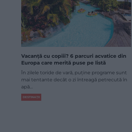
Vacanță cu copiii? 6 parcuri acvatice din
Europa care merită puse pe listă
În zilele toride de vară, puține programe sunt
mai tentante decât o zi întreagă petrecută în
apă…
DESTINAȚII