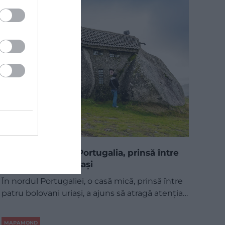
Casa ciudată din Portugalia, prinsă între
patru bolovani uriași
În nordul Portugaliei, o casă mică, prinsă între
patru bolovani uriași, a ajuns să atragă atenția…
MAPAMOND