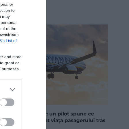
sonal or
ection to
ou may
 personal
out of the
 downstream
B’s List of
er and store
to grant or
ed purposes
Scandalul Ryanair: un pilot spune ce
detaliu i-ar fi salvat viața pasagerului tras
prin hublou