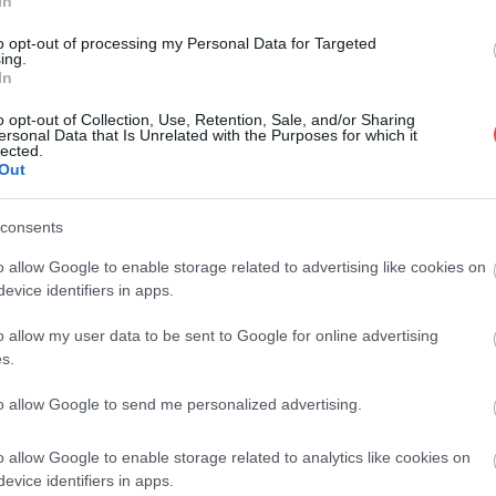
In
Cei care călătoresc în Japonia și aleg o cazare
to opt-out of processing my Personal Data for Targeted
Airbnb în locul unui hotel pot fi surprinși să
ing.
In
nu…
o opt-out of Collection, Use, Retention, Sale, and/or Sharing
UTIL
ersonal Data that Is Unrelated with the Purposes for which it
lected.
Out
consents
o allow Google to enable storage related to advertising like cookies on
evice identifiers in apps.
o allow my user data to be sent to Google for online advertising
s.
to allow Google to send me personalized advertising.
o allow Google to enable storage related to analytics like cookies on
evice identifiers in apps.