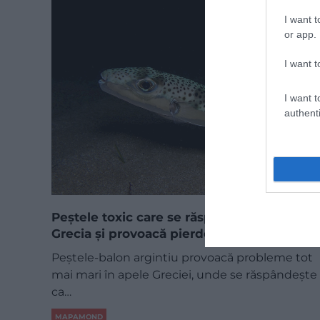
I want t
or app.
I want t
I want t
authenti
Peștele toxic care se răspândește în
Grecia și provoacă pierderi tot mai mari
Peștele-balon argintiu provoacă probleme tot
mai mari în apele Greciei, unde se răspândește
ca…
MAPAMOND