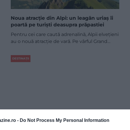
Noua atracție din Alpi: un leagăn uriaș îi
poartă pe turiști deasupra prăpastiei
Pentru cei care caută adrenalină, Alpii elvețieni
au o nouă atracție de vară. Pe vârful Grand…
DESTINAȚII
zine.ro -
Do Not Process My Personal Information