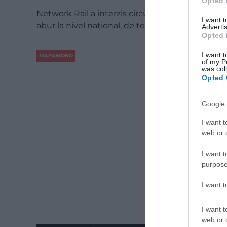
Opted 
Network Rail a interzis circulația trenurilor cu
I want 
abur la nivel național, de teamă că acestea ar…
Advertis
Opted 
I want t
MAPAMOND
of my P
was col
Opted 
Google 
I want t
web or d
I want t
purpose
I want 
I want t
web or d