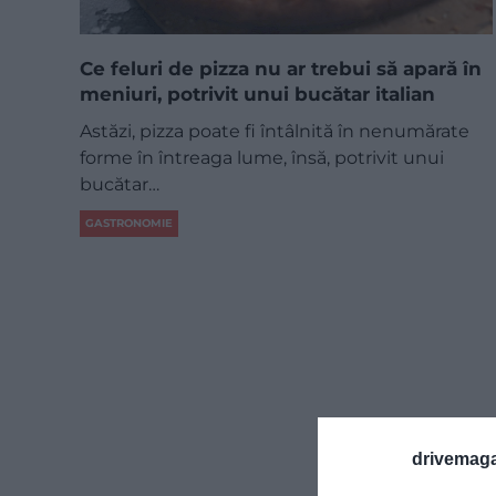
Ce feluri de pizza nu ar trebui să apară în
meniuri, potrivit unui bucătar italian
Astăzi, pizza poate fi întâlnită în nenumărate
forme în întreaga lume, însă, potrivit unui
bucătar…
GASTRONOMIE
drivemaga