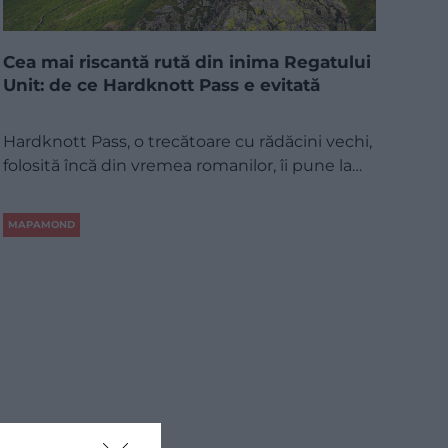
Cea mai riscantă rută din inima Regatului
Unit: de ce Hardknott Pass e evitată
Hardknott Pass, o trecătoare cu rădăcini vechi,
folosită încă din vremea romanilor, îi pune la…
MAPAMOND