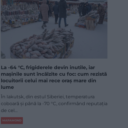
La -64 °C, frigiderele devin inutile, iar
mașinile sunt încălzite cu foc: cum rezistă
locuitorii celui mai rece oraș mare din
lume
În Iakutsk, din estul Siberiei, temperatura
coboară și până la -70 °C, confirmând reputația
de cel…
MAPAMOND