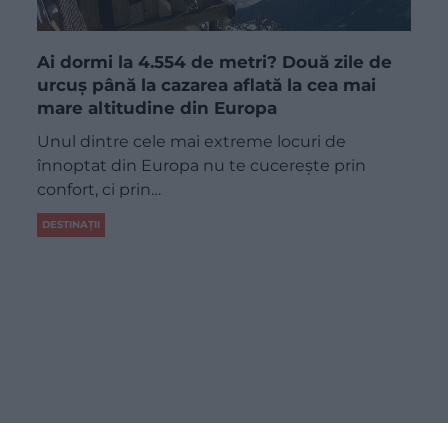
Ai dormi la 4.554 de metri? Două zile de
urcuș până la cazarea aflată la cea mai
mare altitudine din Europa
Unul dintre cele mai extreme locuri de
înnoptat din Europa nu te cucerește prin
confort, ci prin…
DESTINAȚII