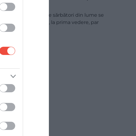
asta se întâmplă
Printre obiceiurile de sărbători din lume se
găsesc destule care, la prima vedere, par
complet…
MAPAMOND