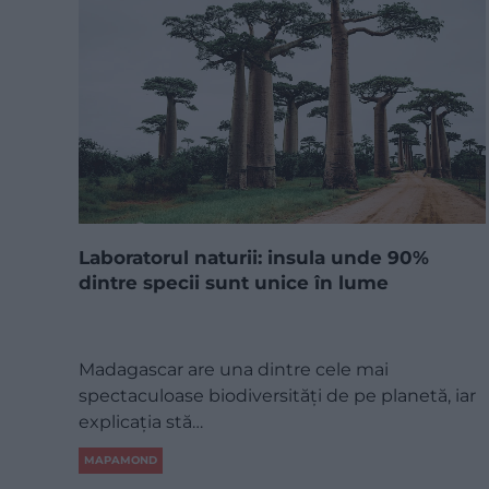
Laboratorul naturii: insula unde 90%
dintre specii sunt unice în lume
Madagascar are una dintre cele mai
spectaculoase biodiversități de pe planetă, iar
explicația stă…
MAPAMOND