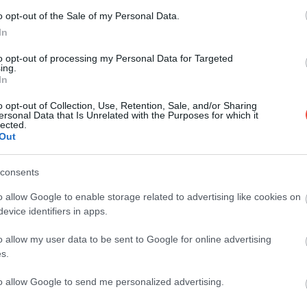
o opt-out of the Sale of my Personal Data.
In
În largul coastei vestice a Estoniei, în Golful
Riga, se ascunde Kihnu: o insulă de puțin sub
to opt-out of processing my Personal Data for Targeted
șapte…
ing.
In
MAPAMOND
o opt-out of Collection, Use, Retention, Sale, and/or Sharing
ersonal Data that Is Unrelated with the Purposes for which it
lected.
Out
consents
o allow Google to enable storage related to advertising like cookies on
evice identifiers in apps.
o allow my user data to be sent to Google for online advertising
s.
to allow Google to send me personalized advertising.