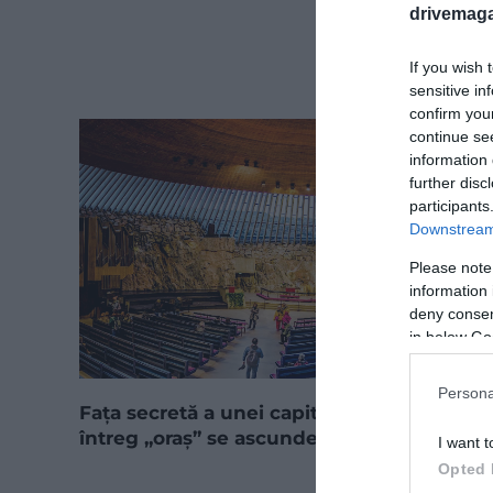
drivemaga
If you wish 
sensitive in
confirm you
continue se
information 
further disc
participants
Downstream 
Please note
information 
deny consent
in below Go
Persona
Fața secretă a unei capitale europene: un
întreg „oraș” se ascunde sub pământ
I want t
Opted 