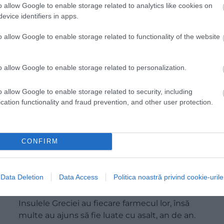
o allow Google to enable storage related to analytics like cookies on
evice identifiers in apps.
o allow Google to enable storage related to functionality of the website
o allow Google to enable storage related to personalization.
o allow Google to enable storage related to security, including
cation functionality and fraud prevention, and other user protection.
CONFIRM
Insula grecească unde marea e la fel de
albastră, dar plajele rămân mai libere
Data Deletion
Data Access
Politica noastră privind cookie-urile
Insulele Greciei au fiecare farmecul lor, însă
multe au ajuns să fie luate cu asalt, an de an.