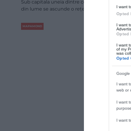
Sub capitala uneia dintre cele mai fericite țări
I want t
din lume se ascunde o rețea subterană vastă…
Opted 
I want 
MAPAMOND
Advertis
Opted 
I want t
of my P
was col
Opted 
Google 
I want t
web or d
I want t
purpose
I want 