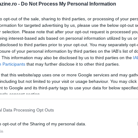
zine.ro -
Do Not Process My Personal Information
to opt-out of the sale, sharing to third parties, or processing of your per
formation for targeted advertising by us, please use the below opt-out s
r selection. Please note that after your opt-out request is processed y
eing interest-based ads based on personal information utilized by us or
disclosed to third parties prior to your opt-out. You may separately opt-
losure of your personal information by third parties on the IAB’s list of
. This information may also be disclosed by us to third parties on the
IA
Participants
that may further disclose it to other third parties.
 that this website/app uses one or more Google services and may gath
including but not limited to your visit or usage behaviour. You may click 
 to Google and its third-party tags to use your data for below specifi
ogle consent section.
l Data Processing Opt Outs
o opt-out of the Sharing of my personal data.
Insula europeană unde tradiția este încă
In
mai puternică decât graba