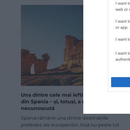
I want t
web or d
I want t
or app.
I want t
I want t
authenti
Una dintre cele mai ieftine zone de litoral
din Spania – și, totuși, a rămas aproape
necunoscută
Spania rămâne una dintre destinațiile
preferate ale europenilor, însă nu peste tot