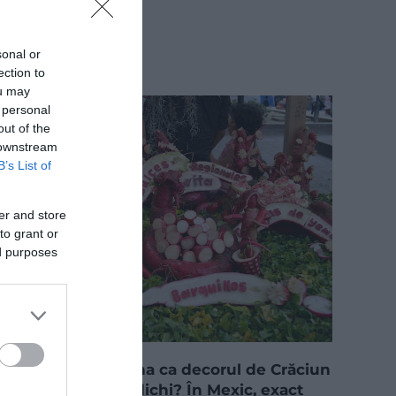
sonal or
ection to
ou may
 personal
out of the
 downstream
B’s List of
er and store
to grant or
ed purposes
Ți-ai putea imagina ca decorul de Crăciun
să fie făcut din ridichi? În Mexic, exact