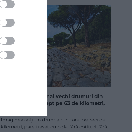
Unul dintre cele mai vechi drumuri din
Europa merge drept pe 63 de kilometri,
fără nicio curbă
Imaginează-ți un drum antic care, pe zeci de
kilometri, pare trasat cu rigla: fără cotituri, fără…