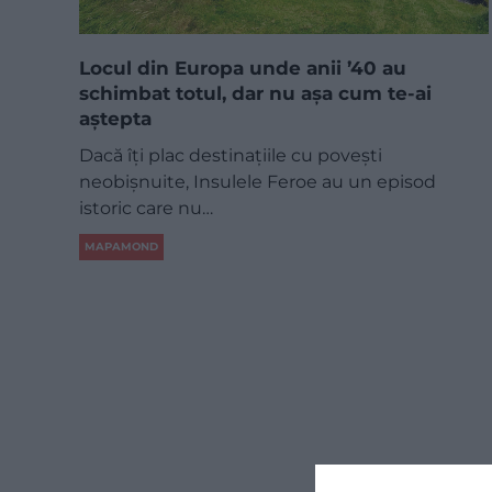
Locul din Europa unde anii ’40 au
schimbat totul, dar nu așa cum te-ai
aștepta
Dacă îți plac destinațiile cu povești
neobișnuite, Insulele Feroe au un episod
istoric care nu…
MAPAMOND