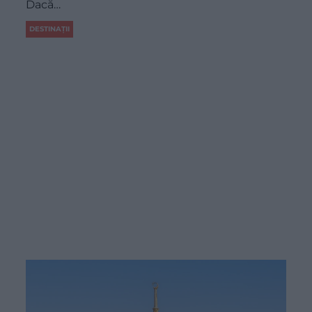
Dacă…
DESTINAȚII