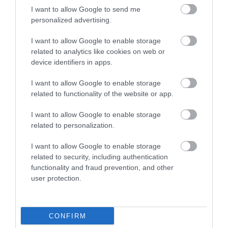
függnek az úti céltól, az utazás időszakától, a kereslettől, valamint
I want to allow Google to send me
attól is, hogy a légitársaságok éppen milyen árazási döntéseket
personalized advertising.
hoznak. A légitársaságok változó árazási rendszereket használnak,
amelyek figyelik a keresletet, a foglalási szokásokat és a
I want to allow Google to enable storage
related to analytics like cookies on web or
lemondásokat is. Emiatt egy jegy rövid idő alatt olcsóbbá válhat,
device identifiers in apps.
de ugyanilyen gyorsan meg is drágulhat. A Skyscanner
magyarázata szerint az árcsökkenésnek általában három fő oka
I want to allow Google to enable storage
lehet. Az első a gyengébb kereslet: ha egy járatra lassabban
related to functionality of the website or app.
fogynak a helyek, a légitársaság csökkentheti az árakat, hogy több
utast ösztönözzön foglalásra. A második ok a lemondás, amikor
I want to allow Google to enable storage
related to personalization.
újra felszabadulnak korábban lefoglalt ülések. A harmadik az
akciós időszak, amikor rövid ideig tartó kedvezmények jelennek
I want to allow Google to enable storage
meg.
related to security, including authentication
functionality and fraud prevention, and other
user protection.
Az ilyen ajánlatok rendszerint nem maradnak sokáig
elérhetők, és gyakran kevésbé népszerű időpontokra
vonatkoznak. Erre példa volt egy februári Ryanair-
CONFIRM
akció is, amely mindössze három napig tartott.