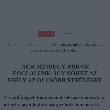
2026-05-30
DRIVE-TIPP
Drive
Drive-tipp
Nem mindegy, mikor foglalunk: így
nőhet az esély az olcsóbb repülésre
NEM MINDEGY, MIKOR
FOGLALUNK: ÍGY NŐHET AZ
ESÉLY AZ OLCSÓBB REPÜLÉSRE
A repülőjegyek foglalásánál sokszor nemcsak az
úti cél vagy a légitársaság számít, hanem az is,