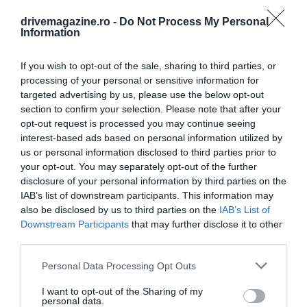
időszak lehet az ajánlatok ellenőrzésére.
drivemagazine.ro -
Do Not Process My Personal
Information
A Skyscanner szerint egyes légitársaságok hétfő késő
If you wish to opt-out of the sale, sharing to third parties, or
este teszik közzé az akciós árakat, amikor kevesebben
processing of your personal or sensitive information for
keresnek jegyeket.
targeted advertising by us, please use the below opt-out
section to confirm your selection. Please note that after your
opt-out request is processed you may continue seeing
interest-based ads based on personal information utilized by
us or personal information disclosed to third parties prior to
Fotó:
Shutterstock
your opt-out. You may separately opt-out of the further
disclosure of your personal information by third parties on the
IAB’s list of downstream participants. This information may
also be disclosed by us to third parties on the
IAB’s List of
Downstream Participants
that may further disclose it to other
third parties.
Please note that this website/app uses one or more Google
Personal Data Processing Opt Outs
services and may gather and store information including but
not limited to your visit or usage behaviour. You may click to
I want to opt-out of the Sharing of my
personal data.
grant or deny consent to Google and its third-party tags to