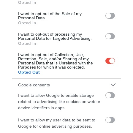
Opted In
use your data for below specified purposes in below Google
consent section.
I want to opt-out of the Sale of my
Personal Data.
Opted In
I want to opt-out of processing my
Personal Data for Targeted Advertising.
Opted In
I want to opt-out of Collection, Use,
Retention, Sale, and/or Sharing of my
Personal Data that Is Unrelated with the
Purposes for which it was collected.
Opted Out
Google consents
I want to allow Google to enable storage
Ezek az összegek sokszor kedd reggelig is elérhetők maradnak,
related to advertising like cookies on web or
ezért a hét elején nagyobb eséllyel bukkanhatunk kedvezőbb
device identifiers in apps.
viteldíjakra. Ugyanakkor a repülőjegy-kereső szolgáltatás arra is
I want to allow my user data to be sent to
felhívja a figyelmet, hogy nincs minden helyzetben érvényes,
Google for online advertising purposes.
biztosan legolcsóbb nap. Az árak folyamatosan változnak, és