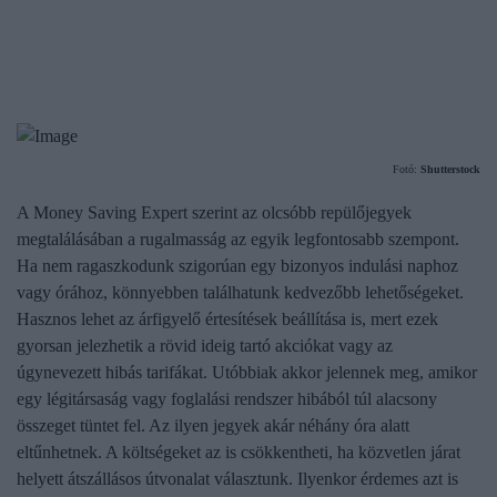
Fotó:
Shutterstock
A Money Saving Expert szerint az olcsóbb repülőjegyek
megtalálásában a rugalmasság az egyik legfontosabb szempont.
Ha nem ragaszkodunk szigorúan egy bizonyos indulási naphoz
vagy órához, könnyebben találhatunk kedvezőbb lehetőségeket.
Hasznos lehet az árfigyelő értesítések beállítása is, mert ezek
gyorsan jelezhetik a rövid ideig tartó akciókat vagy az
úgynevezett hibás tarifákat. Utóbbiak akkor jelennek meg, amikor
egy légitársaság vagy foglalási rendszer hibából túl alacsony
összeget tüntet fel. Az ilyen jegyek akár néhány óra alatt
eltűnhetnek. A költségeket az is csökkentheti, ha közvetlen járat
helyett átszállásos útvonalat választunk. Ilyenkor érdemes azt is