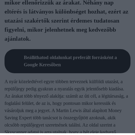
mikor ellenőrizzük az árakat. Néhány nap
eltérés is látványos különbséget hozhat, ezért az
utazási szakértők szerint érdemes tudatosan
figyelni, mikor jelenhetnek meg kedvezőbb
ajánlatok.
Beállíthatod oldalunkat preferált forrásként a
Google Keresőben
A nyár közeledtével egyre többen terveznek külföldi utazást, a
repülőjegy pedig gyakran a nyaralás egyik jelentősebb kiadása.
Az árakat több tényező alakítja: számít az úti cél, a légitársaság, a
foglalási felület, de az is, hogy pontosan mikor keressük és
vásároljuk meg a jegyet. A Martin Lewis által alapított Money
Saving Expert több tanácsot is összegyűjtött azoknak, akik
olcsóbb repülőjegyet szeretnének találni. Az oldal szerint a
Skyscanner adatai is arra utalnak, hogy a hét eleje kedvező