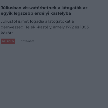
Júliusban visszatérhetnek a látogatók az
egyik legszebb erdélyi kastélyba
Júliustól ismét fogadja a látogatókat a
gernyeszegi Teleki-kastély, amely 1772 és 1803
között…
BELFÖLD
2026-05-11