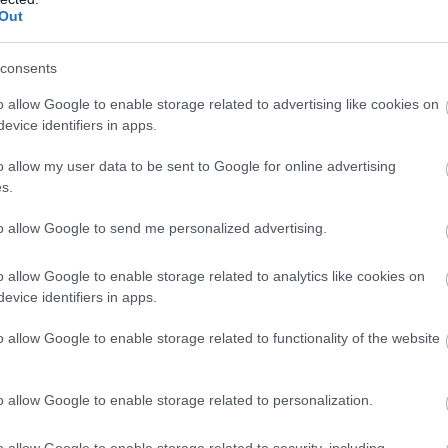
Out
BELFÖLD
consents
o allow Google to enable storage related to advertising like cookies on
evice identifiers in apps.
o allow my user data to be sent to Google for online advertising
bi cikkeink ebben a t
s.
to allow Google to send me personalized advertising.
o allow Google to enable storage related to analytics like cookies on
evice identifiers in apps.
o allow Google to enable storage related to functionality of the website
o allow Google to enable storage related to personalization.
o allow Google to enable storage related to security, including