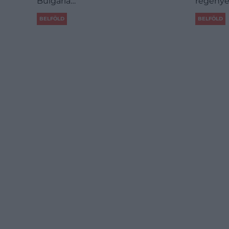
Bulgária…
regény
BELFÖLD
BELFÖLD