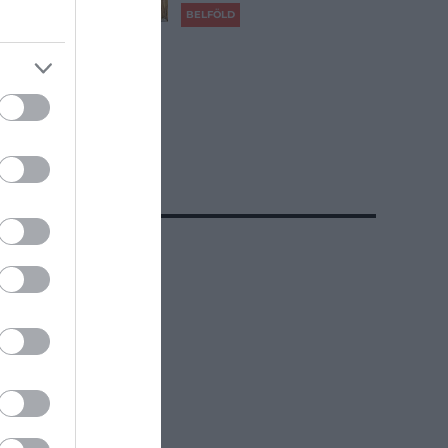
BELFÖLD
émában