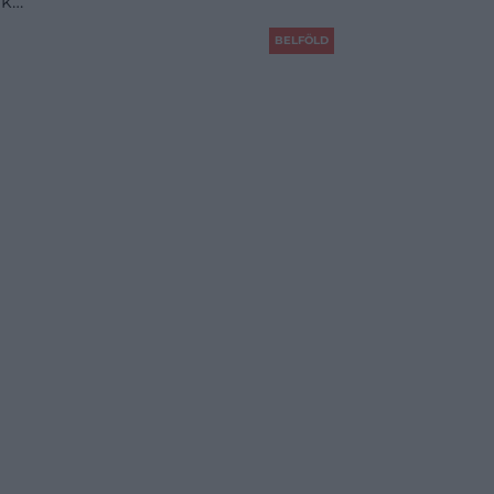
ek…
BELFÖLD