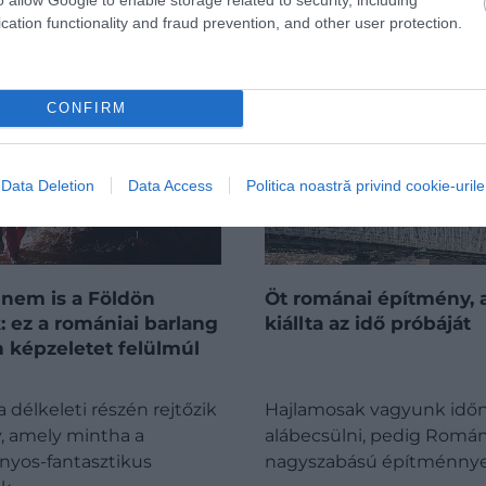
cation functionality and fraud prevention, and other user protection.
CONFIRM
Data Deletion
Data Access
Politica noastră privind cookie-urile
 nem is a Földön
Öt románai építmény, 
: ez a romániai barlang
kiállta az idő próbáját
 képzeletet felülmúl
délkeleti részén rejtőzik
Hajlamosak vagyunk idő
y, amely mintha a
alábecsülni, pedig Román
yos-fantasztikus
nagyszabású építménnyel