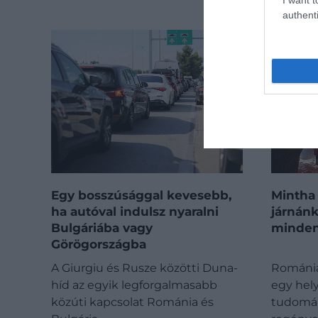
authenti
Egy bosszúsággal kevesebb,
Mintha
ha autóval indulsz nyaralni
járnánk
Bulgáriába vagy
minden
Görögországba
A Giurgiu és Rusze közötti Duna-
Románia 
híd az egyik legforgalmasabb
egy hel
közúti kapcsolat Románia és
tudomán