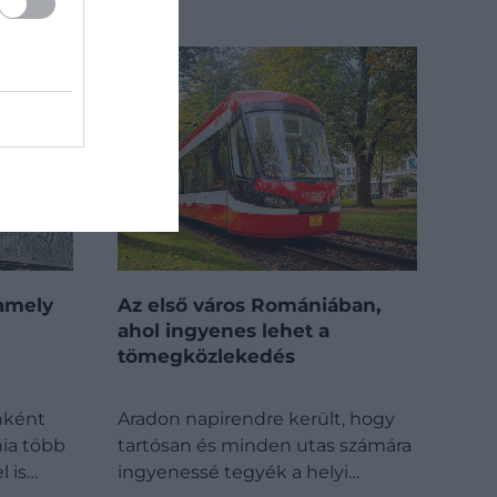
amely
Az első város Romániában,
ahol ingyenes lehet a
tömegközlekedés
nként
Aradon napirendre került, hogy
ia több
tartósan és minden utas számára
 is…
ingyenessé tegyék a helyi…