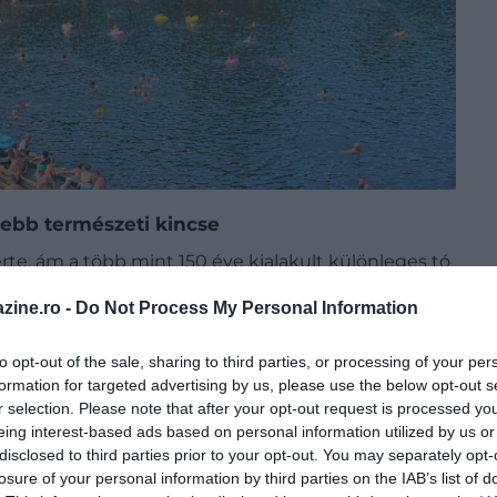
tebb természeti kincse
te, ám a több mint 150 éve kialakult különleges tó
n meddig őrizheti meg azokat a rendkívüli
zine.ro -
Do Not Process My Personal Information
ermészeti jelenséggé tették?
to opt-out of the sale, sharing to third parties, or processing of your per
formation for targeted advertising by us, please use the below opt-out s
r selection. Please note that after your opt-out request is processed y
eing interest-based ads based on personal information utilized by us or
disclosed to third parties prior to your opt-out. You may separately opt-
losure of your personal information by third parties on the IAB’s list of