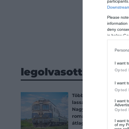
participants
Downstream 
Please note
information 
deny consent
in below Go
Persona
I want t
legolvasottabb
Opted 
I want t
Opted 
Többet fizetsz, hogy
I want 
lassabban utazhass?
Advertis
Nagyon alacsony a
Opted 
romániai vonatok
I want t
átlagsebessége
of my P
was col