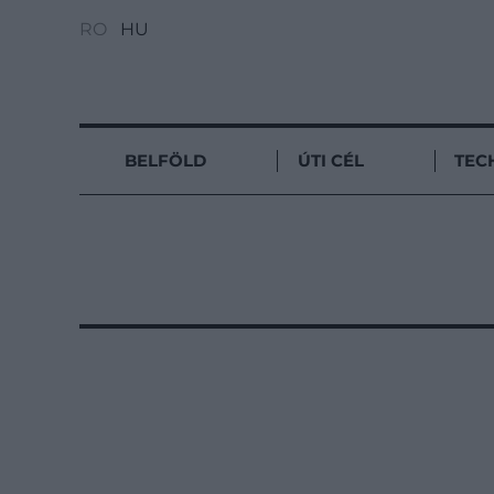
RO
HU
BELFÖLD
ÚTI CÉL
TEC