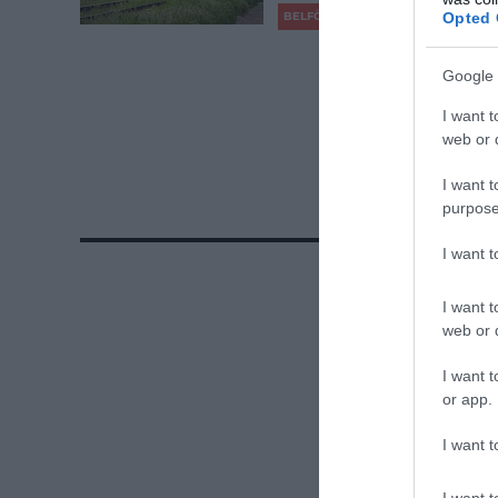
Opted 
BELFÖLD
Google 
I want t
web or d
I want t
továb
purpose
I want 
I want t
web or d
I want t
or app.
I want t
I want t