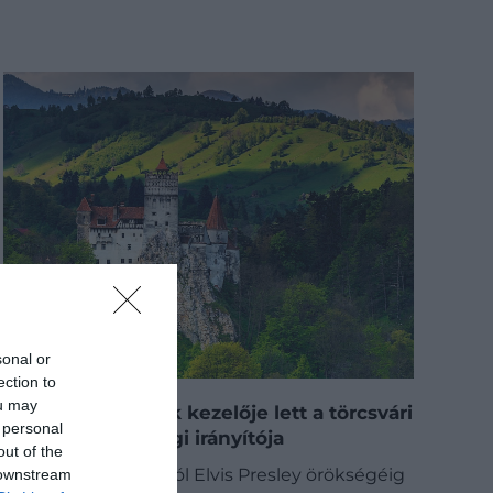
sonal or
ection to
ou may
Elvis örökségének kezelője lett a törcsvári
 personal
kastély új többségi irányítója
out of the
A Drakula-legendától Elvis Presley örökségéig
 downstream