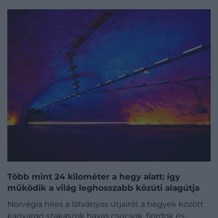
Több mint 24 kilométer a hegy alatt: így
működik a világ leghosszabb közúti alagútja
Norvégia híres a látványos útjairól: a hegyek között
kanyargó szakaszok havas csúcsok, fjordok és…