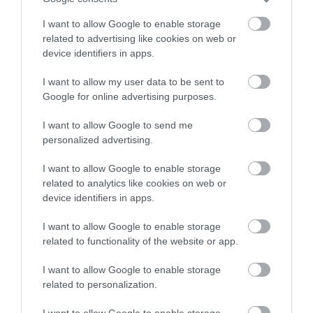
I want to allow Google to enable storage
related to advertising like cookies on web or
device identifiers in apps.
I want to allow my user data to be sent to
Visszatért a vonatjárat, amely újra összeköti
Google for online advertising purposes.
Közép-Európát Skandináviával
I want to allow Google to send me
Új lendületet kapott az európai vasúti közlekedés:
personalized advertising.
több mint egy évtized után ismét közvetlen járat…
I want to allow Google to enable storage
TECH
related to analytics like cookies on web or
device identifiers in apps.
I want to allow Google to enable storage
related to functionality of the website or app.
I want to allow Google to enable storage
related to personalization.
I want to allow Google to enable storage