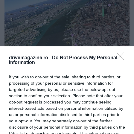
drivemagazine.ro -
Do Not Process My Personal
Information
Ingyen próbálhatjuk ki a pilótafülke élményét
a Google Earth új repülőszimulátorában
If you wish to opt-out of the sale, sharing to third parties, or
Akik érdeklődnek a repülés iránt, nagyra értékelik
processing of your personal or sensitive information for
majd a Google Earth új, ingyenes…
targeted advertising by us, please use the below opt-out
section to confirm your selection. Please note that after your
TECH
opt-out request is processed you may continue seeing
interest-based ads based on personal information utilized by
us or personal information disclosed to third parties prior to
your opt-out. You may separately opt-out of the further
disclosure of your personal information by third parties on the
IAB’s list of downstream participants. This information may