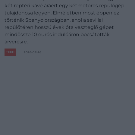
két reptéri kávé áráért egy kétmotoros repülőgép
tulajdonosa legyen. Elméletben most éppen ez
történik Spanyolországban, ahol a sevillai
repülőtéren hosszú évek óta veszteglő gépet
mindössze 10 eurós indulóáron bocsátották
árverésre.
TECH
2026-07-26