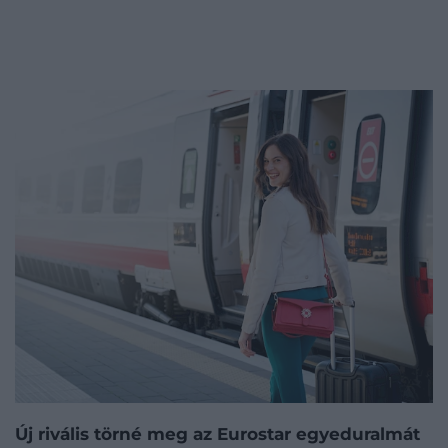
Új rivális törné meg az Eurostar egyeduralmát