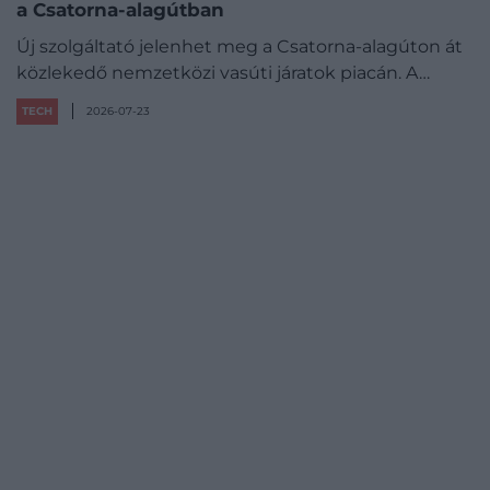
a Csatorna-alagútban
Új szolgáltató jelenhet meg a Csatorna-alagúton át
közlekedő nemzetközi vasúti járatok piacán. A…
TECH
2026-07-23