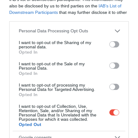
also be disclosed by us to third parties on the
IAB’s List of
Downstream Participants
that may further disclose it to other
third parties.
Please note that this website/app uses one or more Google
Personal Data Processing Opt Outs
services and may gather and store information including but
not limited to your visit or usage behaviour. You may click to
I want to opt-out of the Sharing of my
personal data.
grant or deny consent to Google and its third-party tags to
Opted In
use your data for below specified purposes in below Google
consent section.
I want to opt-out of the Sale of my
Personal Data.
Opted In
I want to opt-out of processing my
Personal Data for Targeted Advertising.
Opted In
I want to opt-out of Collection, Use,
Retention, Sale, and/or Sharing of my
Personal Data that Is Unrelated with the
Purposes for which it was collected.
Opted Out
Google consents