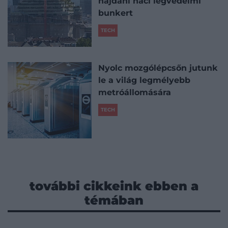
hajdani náci légvédelmi
bunkert
TECH
Nyolc mozgólépcsőn jutunk
le a világ legmélyebb
metróállomására
TECH
további cikkeink ebben a
témában