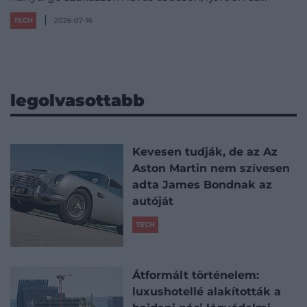
TECH
2026-07-16
legolvasottabb
Kevesen tudják, de az Az
Aston Martin nem szívesen
adta James Bondnak az
autóját
TECH
Átformált történelem:
luxushotellé alakították a