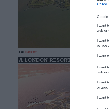
Opted 
Google 
I want t
web or d
I want t
purpose
Fotó:
Facebook
I want 
A LONDON RESORT SZÓRAKOZTA
I want t
web or d
I want t
or app.
I want t
I want t