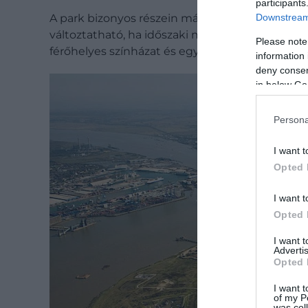
participants
Downstream 
A park bizonyos részein más-más kulturális tém
változtatható, ha időszaki műsort tűznek ki. A
Please note
férőhelyes színházat és egy hatalmas szórakozó
information 
deny consent
in below Go
Persona
I want t
Opted 
I want t
Opted 
I want 
Advertis
Opted 
I want t
of my P
was col