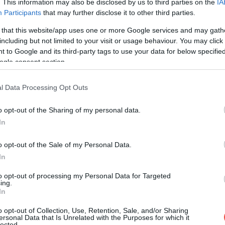
. This information may also be disclosed by us to third parties on the
IA
Participants
that may further disclose it to other third parties.
át dolgoznak majd fel és a kupola világítása
 „brit Disneylandnek" is nevezett vidámpark 2000
 that this website/app uses one or more Google services and may gath
helyet is magába foglal majd.
including but not limited to your visit or usage behaviour. You may click 
 to Google and its third-party tags to use your data for below specifi
ogle consent section.
l Data Processing Opt Outs
o opt-out of the Sharing of my personal data.
In
o opt-out of the Sale of my Personal Data.
In
to opt-out of processing my Personal Data for Targeted
ing.
In
o opt-out of Collection, Use, Retention, Sale, and/or Sharing
ersonal Data that Is Unrelated with the Purposes for which it
lected.