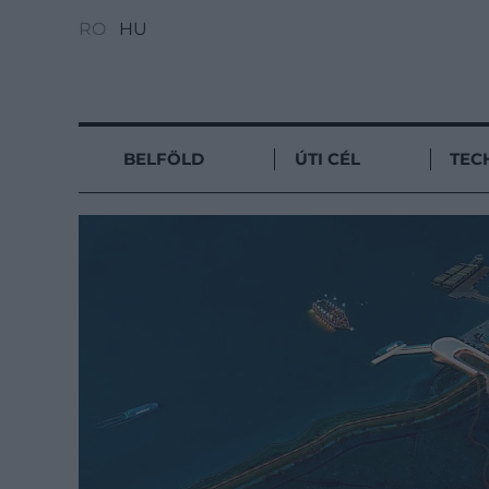
RO
HU
BELFÖLD
ÚTI CÉL
TEC