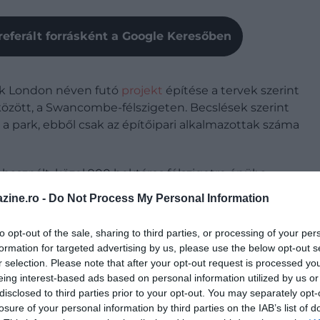
referált forrásként a Google Keresőben
k London néven futó
projekt
építése a tervek szerint
között, a Swancombe-félszigeten. Becslések szerint
a park, ebből csak az építőipari alkalmazottak száma
használt, közel 900 hektáros félszigetre épül: a
ison át, középkori várkalandokig nagyon vegyes lesz
zine.ro -
Do Not Process My Personal Information
épkortól a 23. századi jövőig repítik a látogatókat.
to opt-out of the sale, sharing to third parties, or processing of your per
e Kingdom, The Isles, The Jungle, Starport és High
formation for targeted advertising by us, please use the below opt-out s
 oldalas tanulmányban részletezték, miként válik az
r selection. Please note that after your opt-out request is processed y
tató- és üdülőhelyévé néhány év alatt. Az elemzés azt
eing interest-based ads based on personal information utilized by us or
jd, ráadásul ez lesz az első karbonsemleges
disclosed to third parties prior to your opt-out. You may separately opt-
losure of your personal information by third parties on the IAB’s list of