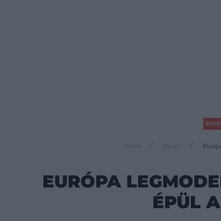
EGYÉ
Drive
Egyéb
Európ
EURÓPA LEGMODE
ÉPÜL 