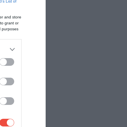
B’s List of
er and store
to grant or
ed purposes