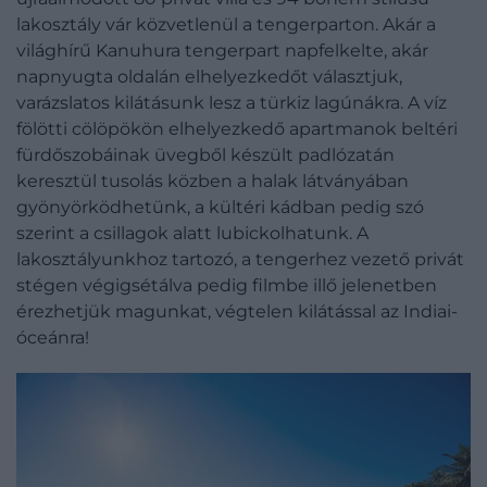
lakosztály vár közvetlenül a tengerparton. Akár a
világhírű Kanuhura tengerpart napfelkelte, akár
napnyugta oldalán elhelyezkedőt választjuk,
varázslatos kilátásunk lesz a türkiz lagúnákra. A víz
fölötti cölöpökön elhelyezkedő apartmanok beltéri
fürdőszobáinak üvegből készült padlózatán
keresztül tusolás közben a halak látványában
gyönyörködhetünk, a kültéri kádban pedig szó
szerint a csillagok alatt lubickolhatunk. A
lakosztályunkhoz tartozó, a tengerhez vezető privát
stégen végigsétálva pedig filmbe illő jelenetben
érezhetjük magunkat, végtelen kilátással az Indiai-
óceánra!