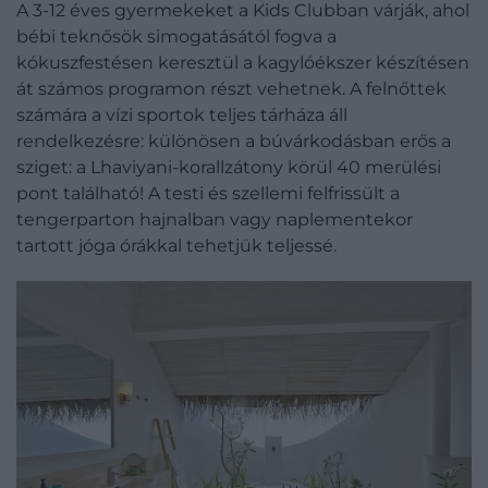
A 3-12 éves gyermekeket a Kids Clubban várják, ahol
bébi teknősök simogatásától fogva a
kókuszfestésen keresztül a kagylóékszer készítésen
át számos programon részt vehetnek. A felnőttek
számára a vízi sportok teljes tárháza áll
rendelkezésre: különösen a búvárkodásban erős a
sziget: a Lhaviyani-korallzátony körül 40 merülési
pont található! A testi és szellemi felfrissült a
tengerparton hajnalban vagy naplementekor
tartott jóga órákkal tehetjük teljessé.