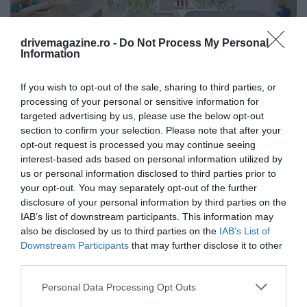
drivemagazine.ro -
Do Not Process My Personal
Information
Fotó:
Kanuhura Maldives
If you wish to opt-out of the sale, sharing to third parties, or
FOTÓGALÉRIA:
processing of your personal or sensitive information for
targeted advertising by us, please use the below opt-out
section to confirm your selection. Please note that after your
opt-out request is processed you may continue seeing
interest-based ads based on personal information utilized by
us or personal information disclosed to third parties prior to
your opt-out. You may separately opt-out of the further
disclosure of your personal information by third parties on the
IAB’s list of downstream participants. This information may
also be disclosed by us to third parties on the
IAB’s List of
Downstream Participants
that may further disclose it to other
third parties.
Please note that this website/app uses one or more Google
Personal Data Processing Opt Outs
services and may gather and store information including but
Fotó:
Kanuhura Maldives