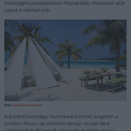
Masleggihura szigeteken folytatódik, melyeket akár
úszva is elérhetünk.
Fotó:
Kanuhura Maldives
A púderfinomságú homokkal borított szigeten a
londoni Muza Lab enteriőr design stúdió által
újraálmodott 80 privát villa és 94 bohém stílusú