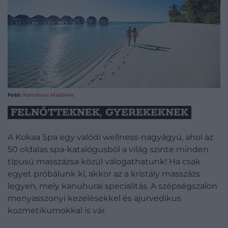
Fotó:
Kanuhura Maldives
​FELNŐTTEKNEK, GYEREKEKNEK
A Kokaa Spa egy valódi wellness-nagyágyú, ahol az
50 oldalas spa-katalógusból a világ szinte minden
típusú masszázsa közül válogathatunk! Ha csak
egyet próbálunk ki, akkor az a kristály masszázs
legyen, mely kanuhurai specialitás. A szépségszalon
menyasszonyi kezelésekkel és ajurvedikus
kozmetikumokkal is vár.