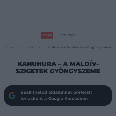
EGYÉB
2022-03-29
Drive
Egyéb
Kanuhura – a Maldív-szigetek gyöngyszeme
KANUHURA – A MALDÍV-
SZIGETEK GYÖNGYSZEME
Beállíthatod oldalunkat preferált
forrásként a Google Keresőben