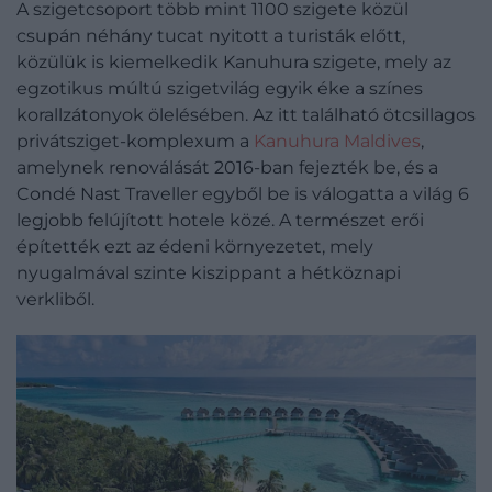
A szigetcsoport több mint 1100 szigete közül
csupán néhány tucat nyitott a turisták előtt,
közülük is kiemelkedik Kanuhura szigete, mely az
egzotikus múltú szigetvilág egyik éke a színes
korallzátonyok ölelésében. Az itt található ötcsillagos
privátsziget-komplexum a
Kanuhura Maldives
,
amelynek renoválását 2016-ban fejezték be, és a
Condé Nast Traveller egyből be is válogatta a világ 6
legjobb felújított hotele közé. A természet erői
építették ezt az édeni környezetet, mely
nyugalmával szinte kiszippant a hétköznapi
verkliből.