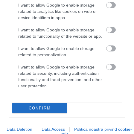
részekre fel lehet jutni a vízegyensúlyos
I want to allow Google to enable storage
rendszerrel működő siklóval is, amely az
related to analytics like cookies on web or
Ibériai-félsziget első ilyen felvonója volt.
device identifiers in apps.
I want to allow Google to enable storage
PENICHE
related to functionality of the website or app.
I want to allow Google to enable storage
related to personalization.
I want to allow Google to enable storage
related to security, including authentication
functionality and fraud prevention, and other
user protection.
CONFIRM
Fotó:
Shutterstock
Data Deletion
Data Access
Politica noastră privind cookie-
Peniche egy széljárta, hullámverte félszigeten áll,