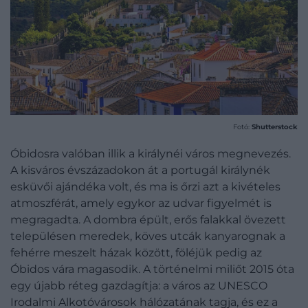
Fotó:
Shutterstock
Óbidosra valóban illik a királynéi város megnevezés.
A kisváros évszázadokon át a portugál királynék
esküvői ajándéka volt, és ma is őrzi azt a kivételes
atmoszférát, amely egykor az udvar figyelmét is
megragadta. A dombra épült, erős falakkal övezett
településen meredek, köves utcák kanyarognak a
fehérre meszelt házak között, föléjük pedig az
Óbidos vára magasodik. A történelmi miliőt 2015 óta
egy újabb réteg gazdagítja: a város az UNESCO
Irodalmi Alkotóvárosok hálózatának tagja, és ez a