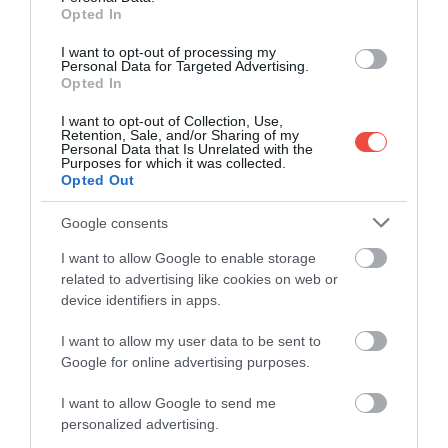
Opted In
I want to opt-out of processing my
Personal Data for Targeted Advertising.
Opted In
I want to opt-out of Collection, Use,
Retention, Sale, and/or Sharing of my
Personal Data that Is Unrelated with the
Purposes for which it was collected.
Opted Out
Google consents
I want to allow Google to enable storage
related to advertising like cookies on web or
device identifiers in apps.
Bom Jesus do Monte
Fotó:
Shutterstock
I want to allow my user data to be sent to
Google for online advertising purposes.
Az épületegyüttes több mint hatszáz év
I want to allow Google to send me
alatt formálódott, és meghatározó eleme
personalized advertising.
Braga látképének. A magasabban fekvő