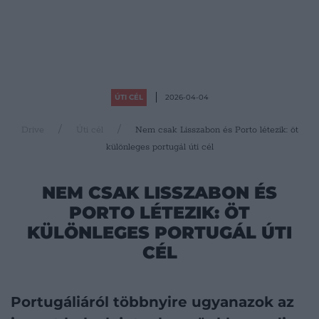
ÚTI CÉL
2026-04-04
Drive
Úti cél
Nem csak Lisszabon és Porto létezik: öt
különleges portugál úti cél
NEM CSAK LISSZABON ÉS
PORTO LÉTEZIK: ÖT
KÜLÖNLEGES PORTUGÁL ÚTI
CÉL
Portugáliáról többnyire ugyanazok az