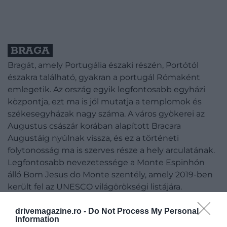
BRAGA
Bragát, amely Portugália északi részén, Portótól
északra található, gyakran a portugál Rómaként
emlegetik. Az ország egyik legfontosabb egyházi
központja, ezt ma is jól mutatja a templomok és
székesegyházak nagy száma. A város gyökerei az
Augustus császár korában alapított Bracara
Augustáig nyúlnak vissza, és ez a történeti
folytonosság ma is szerves része a hely arculatának.
Legfontosabb nevezetessége a Monte Espinhón
álló Bom Jesus do Monte szentély, amely 2019-ben
került fel az UNESCO világörökségi listájára.
drivemagazine.ro -
Do Not Process My Personal
Information