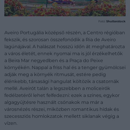
Fotó:
Shutterstock
Aveiro Portugália középső részén, a Centro régióban
fekszik, és szorosan összefonódik a Ria de Aveiro
lagúnájával. A halászat hosszú időn át meghatározta
a város életét, ennek nyomai ma is jól érzékelhetők
a Beira Mar negyedben és a Praça do Peixe
környékén. Nappal a friss hal és a tenger gyümölcsei
adják meg a környék ritmusát, estére pedig
élénkebb, társasági hangulat költözik a csatornák
mellé. Aveirót talán a legszebben a moliceirók
fedélzetéről lehet felfedezni: ezek a színes, egykor
algagyűjtésre használt csónakok ma már a
városnézés részei, miközben romantikus hidak és
szecessziós homlokzatok mellett siklanak végig a
vízen.