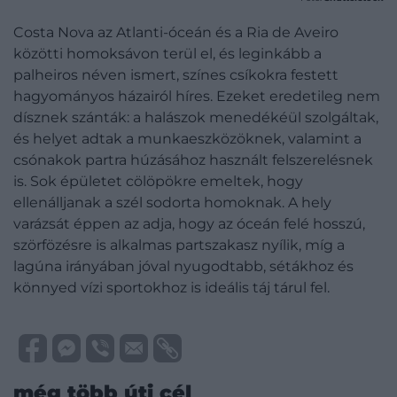
Costa Nova az Atlanti-óceán és a Ria de Aveiro
közötti homoksávon terül el, és leginkább a
palheiros néven ismert, színes csíkokra festett
hagyományos házairól híres. Ezeket eredetileg nem
dísznek szánták: a halászok menedékéül szolgáltak,
és helyet adtak a munkaeszközöknek, valamint a
csónakok partra húzásához használt felszerelésnek
is. Sok épületet cölöpökre emeltek, hogy
ellenálljanak a szél sodorta homoknak. A hely
varázsát éppen az adja, hogy az óceán felé hosszú,
szörfözésre is alkalmas partszakasz nyílik, míg a
lagúna irányában jóval nyugodtabb, sétákhoz és
könnyed vízi sportokhoz is ideális táj tárul fel.
még több úti cél