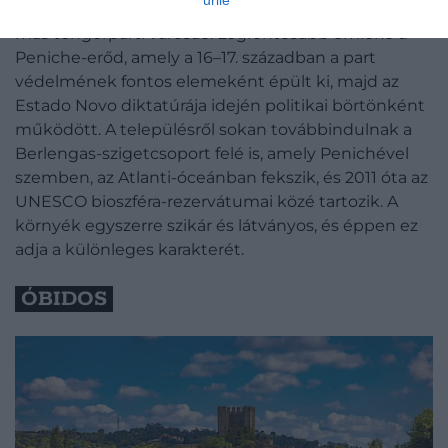
urile
ezért hangulata egészen más, mint Portugália sok
más tengerparti városáé. Legfontosabb emléke a
Peniche-erőd, amely a 16–17. században a part
védelmének fontos elemeként épült ki, majd az
Estado Novo diktatúrája idején politikai börtönként
működött. A településről sokan továbbindulnak a
Berlengas-szigetcsoport felé is, amely Penichével
szemben, az Atlanti-óceánban fekszik, és 2011 óta az
UNESCO bioszféra-rezervátumai közé tartozik. A
környék egyszerre szikár és látványos, és éppen ez
adja a különleges karakterét.
ÓBIDOS