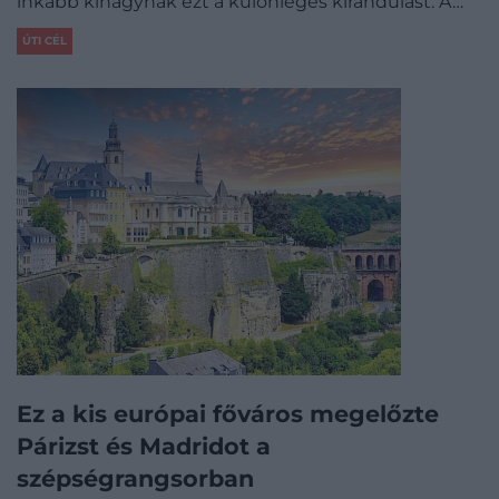
inkább kihagynák ezt a különleges kirándulást. A…
ÚTI CÉL
Ez a kis európai főváros megelőzte
Párizst és Madridot a
szépségrangsorban