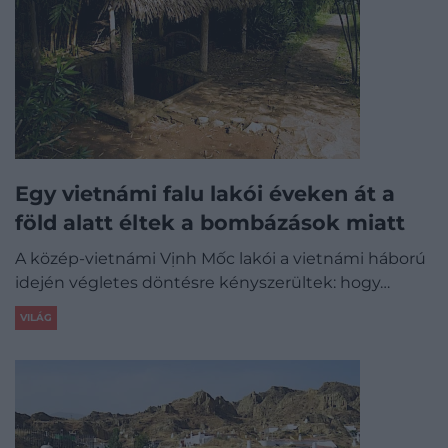
Egy vietnámi falu lakói éveken át a
föld alatt éltek a bombázások miatt
A közép-vietnámi Vịnh Mốc lakói a vietnámi háború
idején végletes döntésre kényszerültek: hogy…
VILÁG