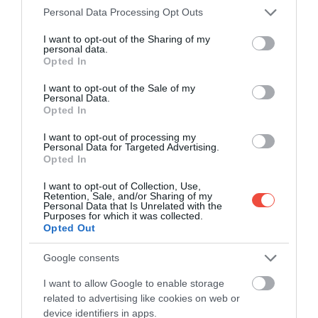
Please note that this website/app uses one or more Google
Personal Data Processing Opt Outs
services and may gather and store information including but
not limited to your visit or usage behaviour. You may click to
I want to opt-out of the Sharing of my
personal data.
grant or deny consent to Google and its third-party tags to
Opted In
use your data for below specified purposes in below Google
consent section.
I want to opt-out of the Sale of my
Personal Data.
Opted In
I want to opt-out of processing my
Personal Data for Targeted Advertising.
Opted In
I want to opt-out of Collection, Use,
Retention, Sale, and/or Sharing of my
Personal Data that Is Unrelated with the
Purposes for which it was collected.
Opted Out
Google consents
Az Associated Press beszámolója szerint Antónia
Teodossziú környezetvédelmi biztos a
I want to allow Google to enable storage
parlamentben elismerte, hogy a jelenlegi program
related to advertising like cookies on web or
nem képes tartani a lépést a szaporodás ütemével.
device identifiers in apps.