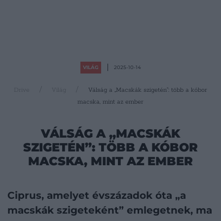
VILÁG
2025-10-14
Drive
Világ
Válság a „Macskák szigetén”: több a kóbor
macska, mint az ember
VÁLSÁG A „MACSKÁK
SZIGETÉN”: TÖBB A KÓBOR
MACSKA, MINT AZ EMBER
Ciprus, amelyet évszázadok óta „a
macskák szigeteként” emlegetnek, ma