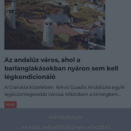
Az andalúz város, ahol a
barlanglakásokban nyáron sem kell
légkondicionáló
A Granada közelében fekvő Guadix Andalúzia egyik
legkülönlegesebb városa. Miközben a térségben…
VILÁG
IMPRESSZUM
AKADÁLYMENTESSÉGI NYILATKOZAT