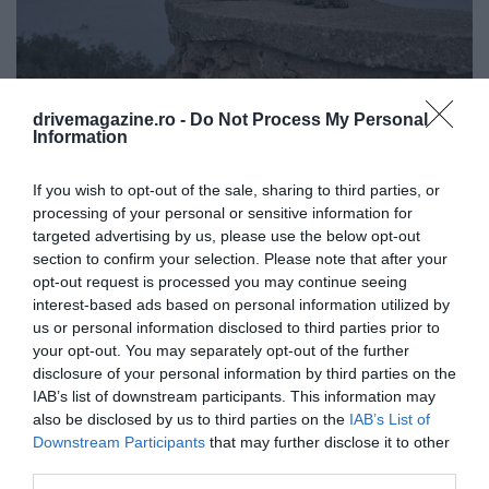
CIPRUS
Fotó:
Igor Vymorkov/Unsplash
drivemagazine.ro -
Do Not Process My Personal
Information
A mindennapokban ez nyomasztó képet
If you wish to opt-out of the sale, sharing to third parties, or
nyújt: macskák ezrei élnek az utcákon,
processing of your personal or sensitive information for
autók és kukák között, ami egyszerre
targeted advertising by us, please use the below opt-out
állatjóléti gond és városi környezeti
section to confirm your selection. Please note that after your
probléma.
opt-out request is processed you may continue seeing
interest-based ads based on personal information utilized by
us or personal information disclosed to third parties prior to
your opt-out. You may separately opt-out of the further
disclosure of your personal information by third parties on the
IAB’s list of downstream participants. This information may
also be disclosed by us to third parties on the
IAB’s List of
Downstream Participants
that may further disclose it to other
third parties.