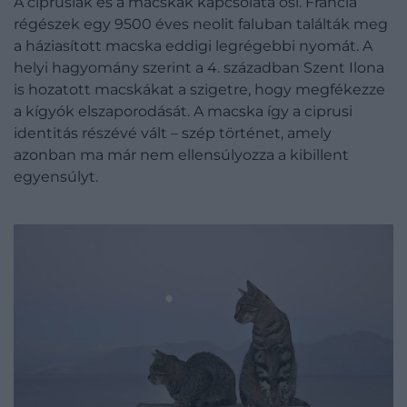
A ciprusiak és a macskák kapcsolata ősi. Francia
régészek egy 9500 éves neolit faluban találták meg
a háziasított macska eddigi legrégebbi nyomát. A
helyi hagyomány szerint a 4. században Szent Ilona
is hozatott macskákat a szigetre, hogy megfékezze
a kígyók elszaporodását. A macska így a ciprusi
identitás részévé vált – szép történet, amely
azonban ma már nem ellensúlyozza a kibillent
egyensúlyt.