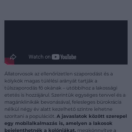
Állatorvosok az ellenőrizetlen szaporodást és a
kölykök magas túlélési arányát tartják a
túlszaporodás fő okának – utóbbihoz a lakossági
etetés is hozzájárul. Szerintük egységes tervvel és a
magánklinikák bevonásával, felesleges bürokrácia
nélkül négy év alatt kezelhető szintre lehetne
szorítani a populációt.
A javaslatok között szerepel
egy mobilalkalmazás is, amelyen a lakosok
bejelenthetnék a kolóniákat,
megkönnyítve a