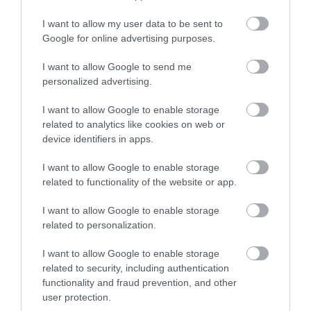
Jelenleg évente nagyjából 2000 ivartalanítást
I want to allow my user data to be sent to
végeznek, 100 ezer eurós költségvetésből – ez
Google for online advertising purposes.
messze kevés a szigeten elszaporodott kolóniákhoz
mérve. A közvélemény nyomására a kormány
I want to allow Google to send me
bejelentette: a keretet 300 ezer euróra emelik. Bár
personalized advertising.
ez előrelépés, kérdés, hogy a pluszforrás
önmagában – átgondolt terv nélkül – hoz-e érdemi
I want to allow Google to enable storage
related to analytics like cookies on web or
fordulatot. A pénzügyi teher az önkormányzatokat
device identifiers in apps.
és a klinikákat is szorítja. Egy vadon élő macska
ivartalanítása átlagosan mintegy 55 euróba kerül, a
I want to allow Google to enable storage
gazdák által hozott házimacskáknál – a kiegészítő
related to functionality of the website or app.
ellátások miatt – körülbelül 120 euró a számla.
I want to allow Google to enable storage
related to personalization.
Még a megemelt költségvetéssel is
I want to allow Google to enable storage
szűkösek a források a probléma
related to security, including authentication
nagyságához képest.
functionality and fraud prevention, and other
user protection.