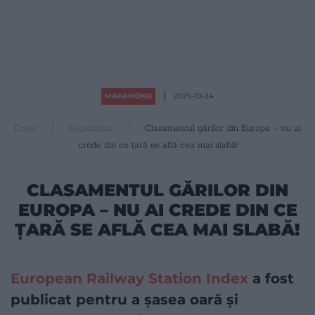
MAPAMOND
2025-10-24
Drive
Mapamond
Clasamentul gărilor din Europa – nu ai
crede din ce țară se află cea mai slabă!
CLASAMENTUL GĂRILOR DIN
EUROPA – NU AI CREDE DIN CE
ȚARĂ SE AFLĂ CEA MAI SLABĂ!
European Railway Station Index
a fost
publicat pentru a șasea oară și