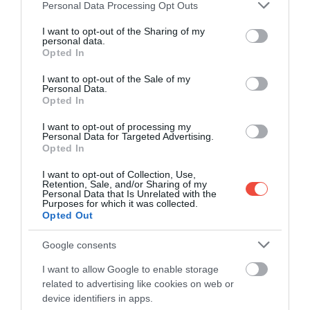
Please note that this website/app uses one or more Google
Personal Data Processing Opt Outs
services and may gather and store information including but
not limited to your visit or usage behaviour. You may click to
I want to opt-out of the Sharing of my
Proprietăți imobiliare de 1 euro au apărut și
personal data.
grant or deny consent to Google and its third-party tags to
într-un orășel francez – iată toate detaliile
Opted In
use your data for below specified purposes in below Google
Depopularea zonelor rurale reprezintă o problemă
consent section.
I want to opt-out of the Sale of my
majoră în întreaga Europă, la care țările răspund…
Personal Data.
Opted In
MAPAMOND
I want to opt-out of processing my
Personal Data for Targeted Advertising.
Opted In
I want to opt-out of Collection, Use,
Retention, Sale, and/or Sharing of my
Personal Data that Is Unrelated with the
Purposes for which it was collected.
Opted Out
Google consents
I want to allow Google to enable storage
related to advertising like cookies on web or
device identifiers in apps.