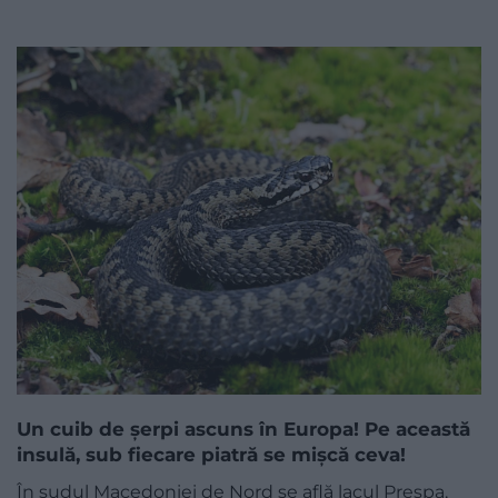
Un cuib de șerpi ascuns în Europa! Pe această
insulă, sub fiecare piatră se mișcă ceva!
În sudul Macedoniei de Nord se află lacul Prespa,