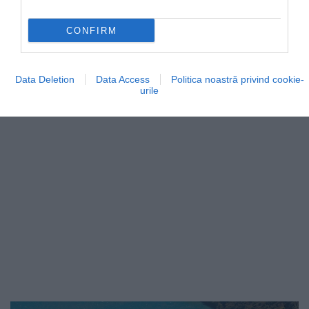
În Mallorca, una dintre cele mai populare destinații
CONFIRM
din Spania, localnicii se luptă de ani de zile…
MAPAMOND
Data Deletion
Data Access
Politica noastră privind cookie-
urile