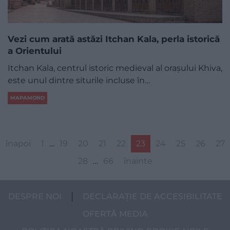
Vezi cum arată astăzi Itchan Kala, perla istorică
a Orientului
Itchan Kala, centrul istoric medieval al orașului Khiva,
este unul dintre siturile incluse în…
MAPAMOND
înapoi
1
…
19
20
21
22
23
24
25
26
27
28
…
66
înainte
DESPRE NOI
DECLARAȚIE DE ACCESIBILITATE
OFERTĂ MEDIA