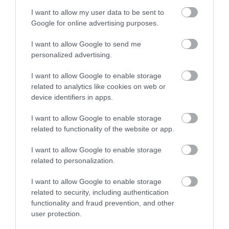
I want to allow my user data to be sent to
Google for online advertising purposes.
I want to allow Google to send me
personalized advertising.
I want to allow Google to enable storage
related to analytics like cookies on web or
device identifiers in apps.
I want to allow Google to enable storage
related to functionality of the website or app.
I want to allow Google to enable storage
related to personalization.
I want to allow Google to enable storage
related to security, including authentication
Ryanair vrea o nouă restricție care nu va fi pe
functionality and fraud prevention, and other
placul tuturor pasagerilor
user protection.
Michael O’Leary, șeful Ryanair, susține că