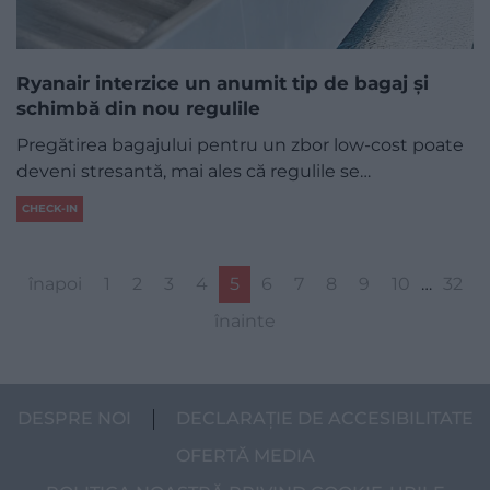
Ryanair interzice un anumit tip de bagaj și
schimbă din nou regulile
Pregătirea bagajului pentru un zbor low-cost poate
deveni stresantă, mai ales că regulile se…
CHECK-IN
înapoi
1
2
3
4
5
6
7
8
9
10
…
32
înainte
DESPRE NOI
DECLARAȚIE DE ACCESIBILITATE
OFERTĂ MEDIA