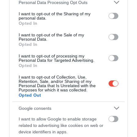
Ryanair a făcut un anunț important privind
Please note that this website/app uses one or more Google
Personal Data Processing Opt Outs
programul de zbor, pe fondul scumpirii
services and may gather and store information including but
combustibilului
not limited to your visit or usage behaviour. You may click to
I want to opt-out of the Sharing of my
personal data.
grant or deny consent to Google and its third-party tags to
Opted In
Creșterea costurilor cu combustibilul a pus presiune
use your data for below specified purposes in below Google
pe transportul aerian, iar unele companii au…
consent section.
I want to opt-out of the Sale of my
Personal Data.
CHECK-IN
Opted In
I want to opt-out of processing my
Personal Data for Targeted Advertising.
Opted In
I want to opt-out of Collection, Use,
Retention, Sale, and/or Sharing of my
Personal Data that Is Unrelated with the
Purposes for which it was collected.
Opted Out
Google consents
I want to allow Google to enable storage
related to advertising like cookies on web or
device identifiers in apps.