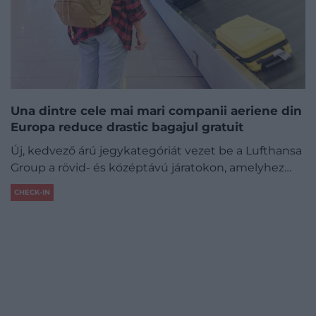
Una dintre cele mai mari companii aeriene din
Europa reduce drastic bagajul gratuit
Új, kedvező árú jegykategóriát vezet be a Lufthansa
Group a rövid- és középtávú járatokon, amelyhez…
CHECK-IN