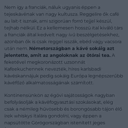
Nem így a franciák, náluk ugyanis éppen a
tejeskávénak van nagy kultusza. Reggelire ők café
au lait-t isznak, ami szigorúan forró tejjel készül,
tejhab nélkül. Ez a kellemesen hosszú ital kiváló társ
a franciák által kedvelt nagy ívű beszélgetésekhez,
azonban ők is csak reggel isszák, ebéd vagy vacsora
után nem.
Németországban a kávé sokáig azt
jelentette, amit az angoloknak az ötórai tea.
A
feketével megkoronázott uzsonnát
Kafeekuchennek nevezték, híres karlsbadi
kávéskannájuk pedig sokáig Európa legnépszerűbb
kávéfőző alkalmatosságának számított.
Kontinensünkön az égövi sajátosságok nagyban
befolyásolják a kávéfogyasztási szokásokat, elég
csak a némileg hűvösebb és borongósabb tájon élő
írek whiskys italára gondolni, vagy éppen a
napsütötte Görögországban istenített jeges