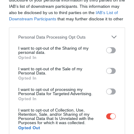
egyedülálló aromáját.
Az már más kérdés, hogy
disclosure of your personal information by third parties on the
IAB’s list of downstream participants. This information may
csak a turisták kérnek café cubanót, a helyiek nem
also be disclosed by us to third parties on the
IAB’s List of
használják ezt a kifejezést, ők – akárcsak az olaszok –
Downstream Participants
that may further disclose it to other
egyszerűen kávét kérnek, és ezt kapják.
third parties.
Please note that this website/app uses one or more Google
Personal Data Processing Opt Outs
services and may gather and store information including but
not limited to your visit or usage behaviour. You may click to
I want to opt-out of the Sharing of my
personal data.
grant or deny consent to Google and its third-party tags to
Opted In
use your data for below specified purposes in below Google
consent section.
I want to opt-out of the Sale of my
Personal Data.
Opted In
I want to opt-out of processing my
Personal Data for Targeted Advertising.
Opted In
I want to opt-out of Collection, Use,
Retention, Sale, and/or Sharing of my
Personal Data that Is Unrelated with the
Fotó: Pexels
Purposes for which it was collected.
Opted Out
Cafezinho? Igen! Tinto? Hát…