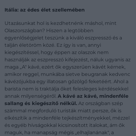
Itália: az édes élet szellemében
Utazásunkat hol is kezdhetnénk máshol, mint
Olaszországban? Hiszen a legtöbben
egyenlőségjelet teszünk a kiváló eszpresszó és a
talján életöröm közé. Ez így is van, annyi
kiegészítéssel, hogy éppen az olaszok nem
használják az eszpresszó kifejezést, náluk ugyanis az
maga „A" kávé, ezért ők egyszerűen kávét kérnek,
amikor reggel, munkába sietve beugranak kedvenc
kávézójukba egy illatosan gőzölgő feketéért. Ahol a
barista nem is traktálja őket felesleges kérdésekkel
annak milyenségéről.
A kávé az kávé, mindenféle
sallang és kiegészítő nélkül.
Az országban szép
számmal megforduló turisták miatt persze, ők is
elkészítik a mindenféle tejkészítményekkel, mézzel
és egyéb hívságokkal kicsinosított italokat, ám ők
maguk, ha manapság mégis „elhajlanának", a