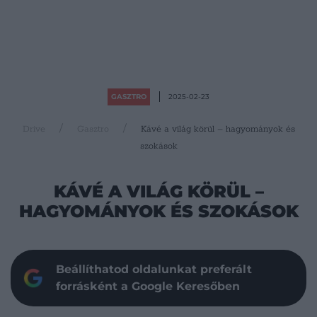
GASZTRO
2025-02-23
Drive
Gasztro
Kávé a világ körül – hagyományok és
szokások
KÁVÉ A VILÁG KÖRÜL –
HAGYOMÁNYOK ÉS SZOKÁSOK
Beállíthatod oldalunkat preferált
forrásként a Google Keresőben