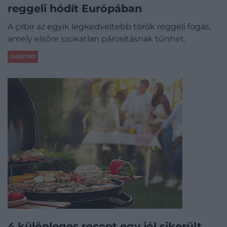
reggeli hódít Európában
A çılbır az egyik legkedveltebb török reggeli fogás,
amely elsőre szokatlan párosításnak tűnhet.
GASZTRO
4 különleges recept egy jól sikerült