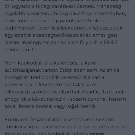
ők ugyanis a hideg kávéra esküsznek. Manapság
legalábbis már több hideg kávé fogy az országban,
mint forró, és mivel a japánok a technikai
tudományok terén is jeleskednek, kifejlesztettek
egy speciális csepegtetőkészüléket, amin igen
lassan, akár egy teljes nap alatt folyik át a kiváló
minőségű ital.
Nem kapkodják el a kávéfőzést a kávé
szülőhazájának tartott Etiópiában sem. Az afrikai
országban tradicionális ceremóniája van a
kávézásnak, a fekete főzése, tálalása és
elfogyasztása órákig is eltarthat. Ráadásul a bunát –
ahogy ők a kávét nevezik – sosem cukorral, hanem
sóval, fekete borssal vagy vajjal ízesítik.
Európa és Ázsia határára visszatérve érkezünk
Törökországba, a kahve világába. Ezt az erős és sűrű
főzetet evés után szolgálják fel egy
cezve