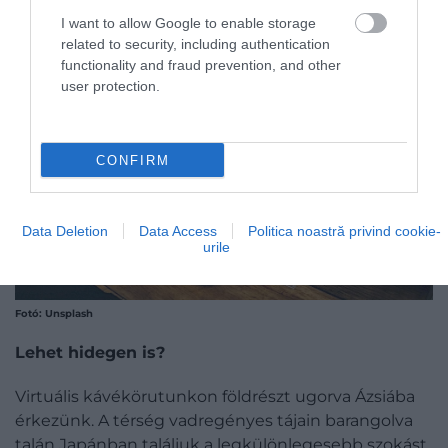
I want to allow Google to enable storage
related to security, including authentication
functionality and fraud prevention, and other
user protection.
CONFIRM
Data Deletion
Data Access
Politica noastră privind cookie-
urile
Fotó: Unsplash
Lehet hidegen is?
Virtuális kávékörutunkon földrészt ugorva Ázsiába
érkezünk. A térség vadregényes tájain barangolva
talán Japánban találjuk a legkülönlegesebb szokást,