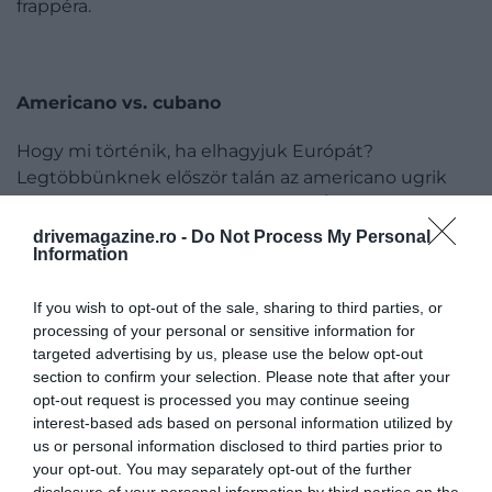
frappéra.
Americano vs. cubano
Hogy mi történik, ha elhagyjuk Európát?
Legtöbbünknek először talán az americano ugrik
be, némi fanyalgással. Az Egyesült Államokban
valóban kedvelt ez a hígra főzött, sokszor
drivemagazine.ro -
Do Not Process My Personal
Information
szirupokkal ízesített kávéital, azonban senkit ne
tévesszen meg az amerikai filmekben a bögrét
folyton újratöltő pincérnők látványa. Ez a más
If you wish to opt-out of the sale, sharing to third parties, or
processing of your personal or sensitive information for
nemzetek által kannamosó lének titulált kávé
targeted advertising by us, please use the below opt-out
egyáltalán nem gyenge, a második adag már heves
section to confirm your selection. Please note that after your
szívdobogást okozhat. Mégis, az amerikai
opt-out request is processed you may continue seeing
kontinensen érdemes délebbre indulni, ha jó kávéra
interest-based ads based on personal information utilized by
vágyunk. Kuba jellegzetessége e téren a café
us or personal information disclosed to third parties prior to
cubano, aminek
a demerara nádcukor adja meg
your opt-out. You may separately opt-out of the further