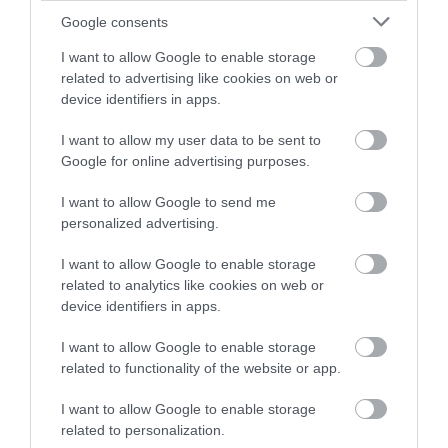
Google consents
Kolumbia neve hallatán összefut a nyál a
kávékedvelő ember szájában, azonban jól teszi, ha
I want to allow Google to enable storage
related to advertising like cookies on web or
nem helybe megy a mennyei élményért. Bár ez az
device identifiers in apps.
ország adja a legjobb minőségű kávébabot a
világnak, a helyiek többsége mégis egy rettenetes
I want to allow my user data to be sent to
ízű, sötét tónusú kávét iszik, az úgynevezett tintót.
Google for online advertising purposes.
Mégpedig azért, mert a jó kávét exportra
termesztik, így a szegény helybélieknek jobb híján
I want to allow Google to send me
personalized advertising.
marad a sok cukorral ihatóvá tett borzalom.
I want to allow Google to enable storage
Brazíliában már merőben más a helyzet, ők ismerik a
related to analytics like cookies on web or
jól elkészített kávé titkát, és ki is élvezik annak
device identifiers in apps.
minden cseppjét. A cafezinho, ami hevenyészett
fordításban leginkább kicsi kávét jelent, úgy készül,
I want to allow Google to enable storage
hogy a cukrot még forrás előtt összekeverik a vízzel,
related to functionality of the website or app.
és ezt
a szirupot engedik át a kávén
. Az eredmény
I want to allow Google to enable storage
egy rövid, édes ital, amit előszeretettel ízesítenek
related to personalization.
tovább frissen facsart narancslével.