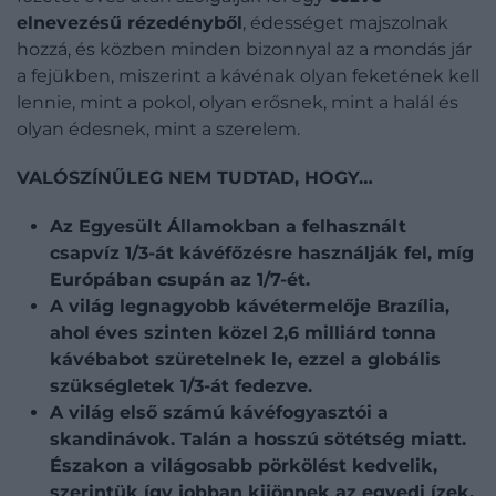
elnevezésű rézedényből
, édességet majszolnak
hozzá, és közben minden bizonnyal az a mondás jár
a fejükben, miszerint a kávénak olyan feketének kell
lennie, mint a pokol, olyan erősnek, mint a halál és
olyan édesnek, mint a szerelem.
VALÓSZÍNŰLEG NEM TUDTAD, HOGY…
Az Egyesült Államokban a felhasznált
csapvíz 1/3-át kávéfőzésre használják fel, míg
Európában csupán az 1/7-ét.
A világ legnagyobb kávétermelője Brazília,
ahol éves szinten közel 2,6 milliárd tonna
kávébabot szüretelnek le, ezzel a globális
szükségletek 1/3-át fedezve.
A világ első számú kávéfogyasztói a
skandinávok. Talán a hosszú sötétség miatt.
Északon a világosabb pörkölést kedvelik,
szerintük így jobban kijönnek az egyedi ízek.