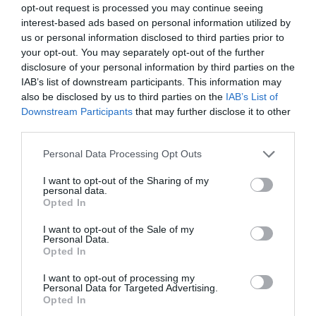
opt-out request is processed you may continue seeing
interest-based ads based on personal information utilized by
us or personal information disclosed to third parties prior to
your opt-out. You may separately opt-out of the further
disclosure of your personal information by third parties on the
Fotó:
muzeulastra.ro
IAB’s list of downstream participants. This information may
also be disclosed by us to third parties on the
IAB’s List of
A múzeum szerint a helyben ie néven ismert női ing
Downstream Participants
that may further disclose it to other
az ország egyik legjellegzetesebb ruhadarabja.
third parties.
Finomsága és eleganciája hozzájárult ahhoz, hogy
Please note that this website/app uses one or more Google
Erdélyben és a hegyeken túli közösségekben is a
Personal Data Processing Opt Outs
services and may gather and store information including but
román női ing egyik jelképévé váljon. A programhoz
not limited to your visit or usage behaviour. You may click to
I want to opt-out of the Sharing of my
bemutató varrófoglalkozás is kapcsolódik, amely a
personal data.
grant or deny consent to Google and its third-party tags to
Opted In
Szeben-Hegyalja ingjeinek jellegzetes mintáit állítja
use your data for below specified purposes in below Google
a középpontba. Ugyanezen a napon 11 órától, a
consent section.
I want to opt-out of the Sale of my
tiliskai gyapjúruha-szövő műhelygazdaságban
Personal Data.
Opted In
külön eseményt szentelnek a Szeben-Hegyalja női
ingének és az ASTRA örökségének.
I want to opt-out of processing my
Personal Data for Targeted Advertising.
Opted In