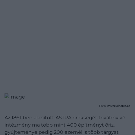
Fotó:
muzeulastra.ro
Az 1861-ben alapított ASTRA örökségét továbbvivő
intézmény ma több mint 400 építményt őriz,
gyűjteménye pedig 200 ezernél is több tárgyat