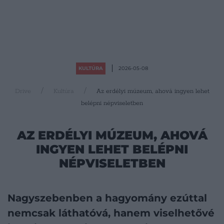
KULTÚRA
2026-05-08
Drive
Kultúra
Az erdélyi múzeum, ahová ingyen lehet
belépni népviseletben
AZ ERDÉLYI MÚZEUM, AHOVÁ
INGYEN LEHET BELÉPNI
NÉPVISELETBEN
Nagyszebenben a hagyomány ezúttal
nemcsak láthatóvá, hanem viselhetővé