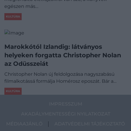
egészen más…
KULTÚRA
Marokkótól Izlandig: látványos
helyeken forgatta Christopher Nolan
az Odüsszeiát
Christopher Nolan új feldolgozása nagyszabású
filmalkotássá formálja Homérosz eposzát. Bár a…
KULTÚRA
IMPRESSZUM
AKADÁLYMENTESSÉGI NYILATKOZAT
MÉDIAAJÁNLÓ
ADATVÉDELMI TÁJÉKOZTATÓ