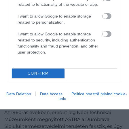
related to functionality of the website or app.
I want to allow Google to enable storage
related to personalization.
I want to allow Google to enable storage
related to security, including authentication
functionality and fraud prevention, and other
user protection.
CONFIRM
Data Deletion
Data Access
Politica noastră privind cookie-
urile
Fotó:
muzeulastra.ro
Az 1960-as években, eredetileg Népi Technikai
Múzeumként megnyitott ASTRA a Dumbrava
Sibiului természetvédelmi területén fekszik, és úgy