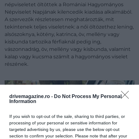
népviseletet öltöttek a Romániai Hagyományos
Népviselet Napjának kilencedik kiadása alkalmából.
A szervezők részletesen meghatározták, mit
tekintenek teljes viseletnek: a női öltözethez lening,
alsószoknya, kötény, katrinca, öv, mellény vagy
kisbunda tartozika férfiaknál pedig ing,
vászonnadrág, öv, mellény vagy kisbunda, valamint
kalap vagy kucsma számít a hagyományos viselet
részének.
drivemagazine.ro -
Do Not Process My Personal
Information
If you wish to opt-out of the sale, sharing to third parties, or
processing of your personal or sensitive information for
targeted advertising by us, please use the below opt-out
section to confirm your selection. Please note that after your