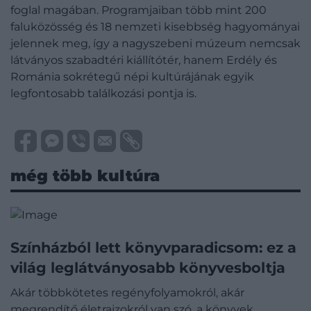
foglal magában. Programjaiban több mint 200
faluközösség és 18 nemzeti kisebbség hagyományai
jelennek meg, így a nagyszebeni múzeum nemcsak
látványos szabadtéri kiállítótér, hanem Erdély és
Románia sokrétegű népi kultúrájának egyik
legfontosabb találkozási pontja is.
még több kultúra
Színházból lett könyvparadicsom: ez a
világ leglátványosabb könyvesboltja
Akár többkötetes regényfolyamokról, akár
megrendítő életrajzokról van szó, a könyvek