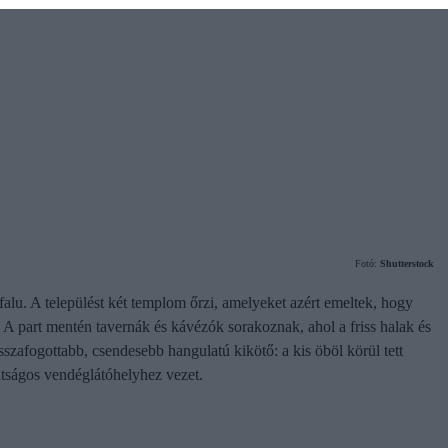
Fotó:
Shutterstock
alu. A települést két templom őrzi, amelyeket azért emeltek, hogy
 A part mentén tavernák és kávézók sorakoznak, ahol a friss halak és
isszafogottabb, csendesebb hangulatú kikötő: a kis öböl körül tett
átságos vendéglátóhelyhez vezet.