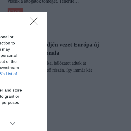
viselik a látogatók tömegét. Tenerife…
ÚTI CÉL
sonal or
ection to
Don Quijote földjén vezet Európa új
ou may
kerékpáros útvonala
 personal
out of the
Új kerékpáros turisztikai hálózatot adtak át
 downstream
Spanyolország középső részén, így immár két
B’s List of
keréken…
ÚTI CÉL
er and store
to grant or
ed purposes