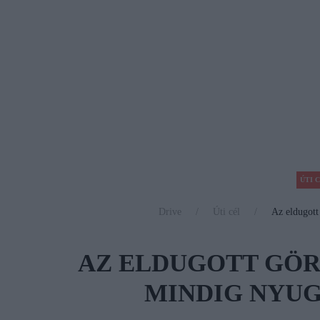
ÚTI 
Drive
Úti cél
Az eldugott
AZ ELDUGOTT GÖR
MINDIG NYUG