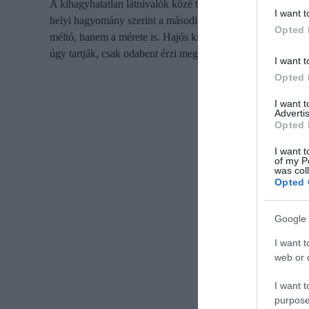
A kihagyhatatlan látnivalók közé tartozik a Papanikolis-ba
I want t
helyi hagyomány szerint a második világháború idején tenger
Opted 
méltó, hanem a mérete is. Hajós kirándulásokkal látogatható,
úgy tartják, csak odabent érzi meg igazán az ember, milyen 
I want t
Opted 
I want 
Advertis
Opted 
I want t
of my P
was col
Opted 
Google 
I want t
web or d
I want t
purpose