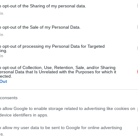
rlang, amely Görögország egyik legismertebb tengeri barlangja. A
o opt-out of the Sharing of my personal data.
alattjárók rejtekhelyéül szolgált. Nemcsak a története figyelemre
In
 belsejének tiszta vize pedig kiváló egy frissítő fürdéshez. Sokan
hatalmas ez a hely.
o opt-out of the Sale of my Personal Data.
In
to opt-out of processing my Personal Data for Targeted
ing.
In
o opt-out of Collection, Use, Retention, Sale, and/or Sharing
ersonal Data that Is Unrelated with the Purposes for which it
lected.
Out
consents
o allow Google to enable storage related to advertising like cookies on
evice identifiers in apps.
o allow my user data to be sent to Google for online advertising
s.