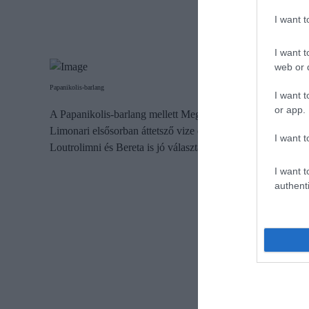
I want 
I want t
web or d
Papanikolis-barlang
I want t
or app.
A Papanikolis-barlang mellett Meganíszi félreeső strandjai i
Limonari elsősorban áttetsző vize és csendes atmoszférája m
I want t
Loutrolimni és Bereta is jó választás lehet, bár ezek többn
I want t
authenti