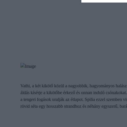
Vathi, a két kikötő közül a nagyobbik, hagyományos halászf
áldás kísérje a kikötőbe érkező és onnan induló csónakokat.
a tengeri fogások uralják az étlapot. Spilia ezzel szemben v
rövid séta egy hosszabb strandhoz és néhány egyszerű, bar