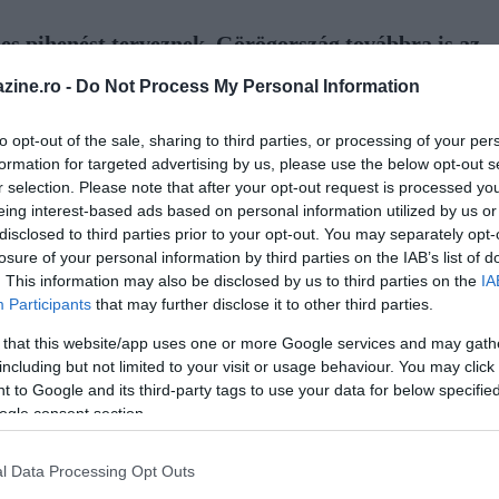
es pihenést terveznek. Görögország továbbra is az
get között nem könnyű dönteni. Aki kevésbé zsúfolt
zine.ro -
Do Not Process My Personal Information
ó lehetőség: nyugodt, autentikus sziget
ványos barlangokkal.
to opt-out of the sale, sharing to third parties, or processing of your per
formation for targeted advertising by us, please use the below opt-out s
r selection. Please note that after your opt-out request is processed y
eing interest-based ads based on personal information utilized by us or
 preferált forrásként a Google Keresőben
disclosed to third parties prior to your opt-out. You may separately opt-
losure of your personal information by third parties on the IAB’s list of
, mégis sok látnivalót rejt. Bár gyakran a közeli Lefkada
. This information may also be disclosed by us to third parties on the
IA
omtól. Eljutni sem nehéz ide: Nidri kikötőjéből naponta indulnak
Participants
that may further disclose it to other third parties.
járattól függően Vathiban vagy Spiliában kötnek ki; utóbbiból
 that this website/app uses one or more Google services and may gath
including but not limited to your visit or usage behaviour. You may click 
 to Google and its third-party tags to use your data for below specifi
ogle consent section.
Fotó:
Shutterstock
l Data Processing Opt Outs