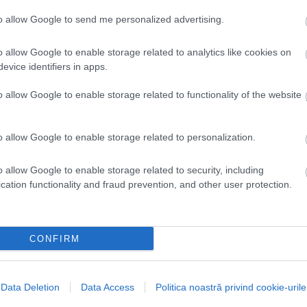
to allow Google to send me personalized advertising.
o allow Google to enable storage related to analytics like cookies on
evice identifiers in apps.
Fotó:
Shutterstock
o allow Google to enable storage related to functionality of the website
s sokat adnak a sziget vonzerejéhez. Agios Ioannis, Fanari és
iatt kedvelt. Aki még elzártabb partszakaszokat keres, annak
o allow Google to enable storage related to personalization.
yire csak víz felől vagy nehezebben járható utakon közelíthetők meg.
o allow Google to enable storage related to security, including
cation functionality and fraud prevention, and other user protection.
CONFIRM
Data Deletion
Data Access
Politica noastră privind cookie-urile