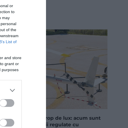
sonal or
ection to
ou may
 personal
out of the
 downstream
B’s List of
er and store
to grant or
ed purposes
Călătorie cu un strop de lux: acum sunt
disponibile servicii regulate cu