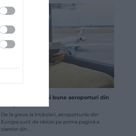
Care sunt cele mai bune aeroporturi din
Europa?
De la greve la întârzieri, aeroporturile din
Europa sunt de obicei pe prima pagină a
ziarelor din…