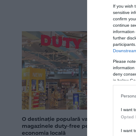
If you wish 
sensitive in
confirm you
continue se
information 
further disc
participants
Downstream 
Please note
information 
deny consent
in below Go
Persona
I want t
Opted 
O destinație populară va închide
magazinele duty-free pentru a dezvolta
I want t
economia locală