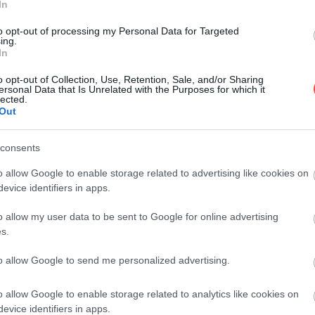
In
Există mai multe mituri și legende despre
to opt-out of processing my Personal Data for Targeted
ing.
regulile aeroporturilor care pot provoca stres
In
și…
o opt-out of Collection, Use, Retention, Sale, and/or Sharing
ersonal Data that Is Unrelated with the Purposes for which it
CHECK-IN
lected.
Out
consents
o allow Google to enable storage related to advertising like cookies on
evice identifiers in apps.
o allow my user data to be sent to Google for online advertising
s.
to allow Google to send me personalized advertising.
o allow Google to enable storage related to analytics like cookies on
evice identifiers in apps.