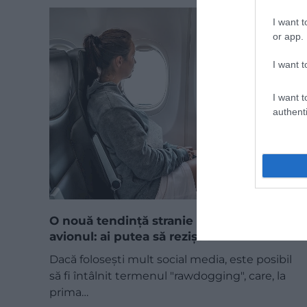
I want t
or app.
I want t
I want t
authenti
O nouă tendință stranie de călătorie cu
avionul: ai putea să reziști?
Dacă folosești mult social media, este posibil
să fi întâlnit termenul "rawdogging", care, la
prima…