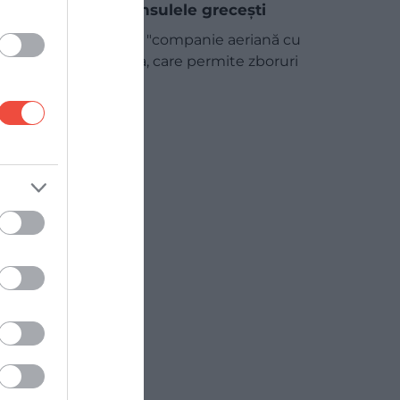
elicopterul între insulele grecești
A fost lansată prima "companie aeriană cu
elicopter" din Grecia, care permite zboruri
regulate cu…
CHECK-IN