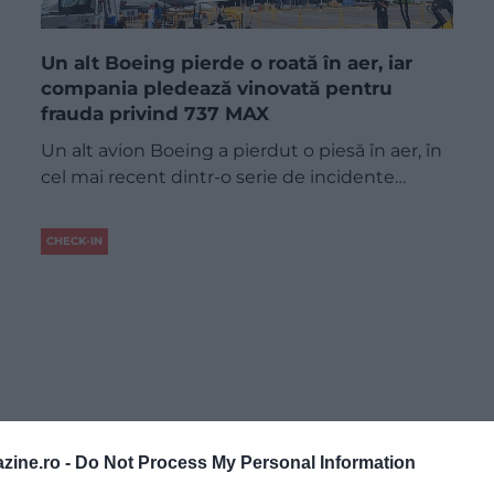
Un alt Boeing pierde o roată în aer, iar
compania pledează vinovată pentru
frauda privind 737 MAX
Un alt avion Boeing a pierdut o piesă în aer, în
cel mai recent dintr-o serie de incidente…
CHECK-IN
zine.ro -
Do Not Process My Personal Information