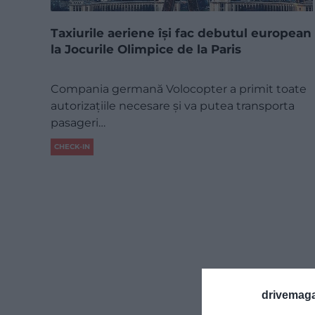
Taxiurile aeriene își fac debutul european
la Jocurile Olimpice de la Paris
Compania germană Volocopter a primit toate
autorizațiile necesare și va putea transporta
pasageri…
CHECK-IN
drivemaga