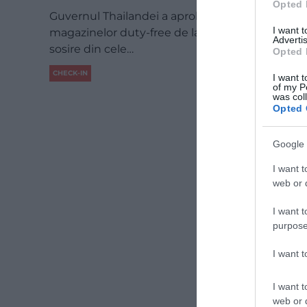
Opted 
Guvernul Thailandei a aprobat închiderea
I want 
magazinelor duty-free de la terminalele de
Advertis
sosire din cele…
Opted 
CHECK-IN
I want t
of my P
was col
Opted 
Google 
I want t
web or d
I want t
purpose
I want 
I want t
web or d