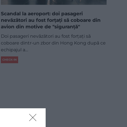
Scandal la aeroport: doi pasageri
nevăzători au fost forțați să coboare din
avion din motive de "siguranță"
Doi pasageri nevăzători au fost forțați să
coboare dintr-un zbor din Hong Kong după ce
echipajul a…
CHECK-IN