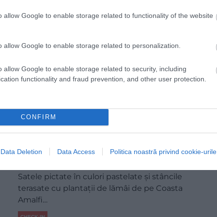
o allow Google to enable storage related to functionality of the website
o allow Google to enable storage related to personalization.
o allow Google to enable storage related to security, including
cation functionality and fraud prevention, and other user protection.
CONFIRM
Una dintre cele mai populare destinații
Data Deletion
Data Access
Politica noastră privind cookie-urile
din Italia are acum propriul aeroport
Satele pictate în culori pastelate și stâncile
terasate cu plantații de lămâi de pe Coasta
Amalfi…
CHECK-IN