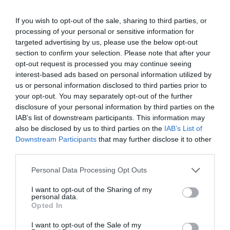
If you wish to opt-out of the sale, sharing to third parties, or
Fotó:
Shutterstock
processing of your personal or sensitive information for
A reptér
nemcsak a test, hanem a lélek
targeted advertising by us, please use the below opt-out
section to confirm your selection. Please note that after your
kényeztetéséről is gondoskodik
. Rendszeresen
opt-out request is processed you may continue seeing
tartanak
koreai kulturális bemutatókat
, emellett
interest-based ads based on personal information utilized by
külön múzeumi tér és kiállítások várják az
us or personal information disclosed to third parties prior to
érdeklődőket. A hosszabb utazásokra készülők
your opt-out. You may separately opt-out of the further
számára külön
pihenőzónákat és alvószobákat
is
disclosure of your personal information by third parties on the
kialakítottak, hogy valóban frissen induljanak
IAB’s list of downstream participants. This information may
tovább.
also be disclosed by us to third parties on the
IAB’s List of
Downstream Participants
that may further disclose it to other
third parties.
Please note that this website/app uses one or more Google
Personal Data Processing Opt Outs
services and may gather and store information including but
not limited to your visit or usage behaviour. You may click to
I want to opt-out of the Sharing of my
personal data.
grant or deny consent to Google and its third-party tags to
Opted In
use your data for below specified purposes in below Google
consent section.
I want to opt-out of the Sale of my