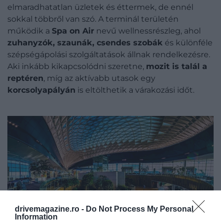
elmaradhatatlan üzletek és éttermek, de ennél
sokkal többről van szó. A terminál területén
működik a
Spa on Air
nevű wellnessrészleg, ahol
zuhanyzók, szaunák, csendes szobák
és különféle
szépségápolási szolgáltatások állnak rendelkezésre.
Aki inkább kikapcsolódni szeretne,
mozit is talál a
reptéren
, míg az aktívabb utasok egy
korcsolyapályán
is eltölthetik a várakozási időt.
drivemagazine.ro -
Do Not Process My Personal
Information