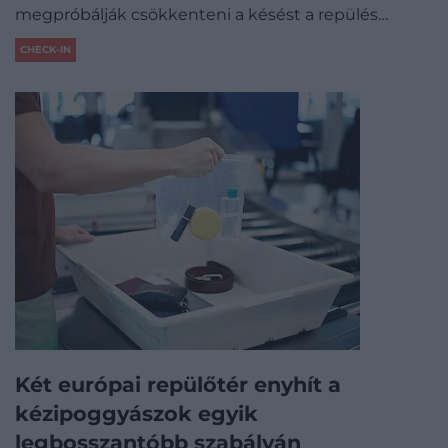
megpróbálják csökkenteni a késést a repülés…
CHECK-IN
Két európai repülőtér enyhít a
kézipoggyászok egyik
legbosszantóbb szabályán