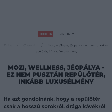
CHECK-IN
2025-07-17
Drive
Check-in
Mozi, wellness, jégpálya - ez nem pusztán
repülőtér, inkább luxusélmény
MOZI, WELLNESS, JÉGPÁLYA -
EZ NEM PUSZTÁN REPÜLŐTÉR,
INKÁBB LUXUSÉLMÉNY
Ha azt gondolnánk, hogy a repülőtér
csak a hosszú sorokról, drága kávékról