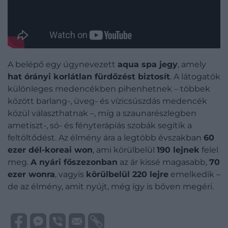
A belépő egy úgynevezett
aqua spa jegy
, amely
hat órányi korlátlan fürdőzést biztosít
. A látogatók
különleges medencékben pihenhetnek – többek
között barlang-, üveg- és vízicsúszdás medencék
közül választhatnak –, míg a szaunarészlegben
ametiszt-, só- és fényterápiás szobák segítik a
feltöltődést. Az élmény ára a legtöbb évszakban
60
ezer dél-koreai won
, ami körülbelül
190 lejnek
felel
meg.
A nyári főszezonban
az ár kissé magasabb,
70
ezer wonra
, vagyis
körülbelül 220 lejre
emelkedik –
de az élmény, amit nyújt, még így is bőven megéri.