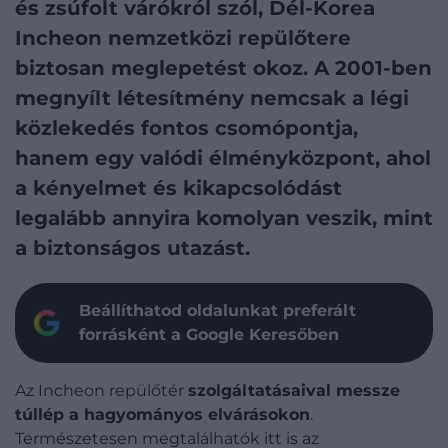
és zsúfolt várókról szól, Dél-Korea
Incheon nemzetközi repülőtere
biztosan meglepetést okoz. A 2001-ben
megnyílt létesítmény nemcsak a légi
közlekedés fontos csomópontja,
hanem egy valódi élményközpont, ahol
a kényelmet és kikapcsolódást
legalább annyira komolyan veszik, mint
a biztonságos utazást.
Beállíthatod oldalunkat preferált
forrásként a Google Keresőben
Az Incheon repülőtér
szolgáltatásaival messze
túllép a hagyományos elvárásokon
.
Természetesen megtalálhatók itt is az