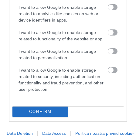
legmagasabbra értékelt légikikötők között
I want to allow Google to enable storage
tartják számon
, főként a tisztaság, a szolgáltatások
related to analytics like cookies on web or
sokszínűsége és az utasok kényelme miatt. Ha
device identifiers in apps.
valaki több időt szeretne eltölteni a környéken,
pár
I want to allow Google to enable storage
percnyire Incheontól található a Cimer Spa
, egy
related to functionality of the website or app.
fényűző fürdőkomplexum.
I want to allow Google to enable storage
related to personalization.
I want to allow Google to enable storage
Ingyenes buszjárat viszi oda az utasokat
related to security, including authentication
közvetlenül a terminálból.
functionality and fraud prevention, and other
user protection.
CONFIRM
Data Deletion
Data Access
Politica noastră privind cookie-