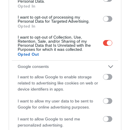
Personal Data.
Opted In
I want to opt-out of processing my
Personal Data for Targeted Advertising.
Opted In
I want to opt-out of Collection, Use,
Retention, Sale, and/or Sharing of my
Personal Data that Is Unrelated with the
Purposes for which it was collected.
Opted Out
Google consents
I want to allow Google to enable storage
related to advertising like cookies on web or
device identifiers in apps.
I want to allow my user data to be sent to
A reptér nemcsak az utasok körében népszerű:
Google for online advertising purposes.
2005 és 2016 között tizenkét egymást követő
I want to allow Google to send me
évben
a Nemzetközi Repülőterek Tanácsa
a világ
personalized advertising.
legjobbjának választotta
. Azóta is
a