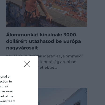
Álommunkát kínálnak: 3000
dollárért utazhatod be Európa
nagyvárosait
Kevés munkára illik igazán az „álommeló”
megnevezés, ez a lehetőség azonban
könnyen beleférhet ebbe…
DRIVE-TIPP
sonal or
ection to
ou may
 personal
out of the
 downstream