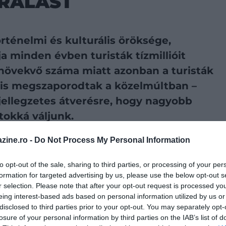
RALÁST
rténelmi és kulturális öröksége,
a minden évben turisták tízmillióit
 növekvő száma miatt azonban a turisták
 is megszaporodtak a közelmúltban –
jellegzetes átverésre, hogy nagyobb
tokká váljunk.
zine.ro -
Do Not Process My Personal Information
referált forrásként a Google Keresőben
to opt-out of the sale, sharing to third parties, or processing of your per
formation for targeted advertising by us, please use the below opt-out s
r selection. Please note that after your opt-out request is processed y
eing interest-based ads based on personal information utilized by us or
álnak kapcsolatba lépni a gyanútlan turistákkal a
disclosed to third parties prior to your opt-out. You may separately opt-
n túlzottan magas díjat kérnek azért, hogy
losure of your personal information by third parties on the IAB’s list of
szor azt hazudják, hogy az adott hely zárva van vagy