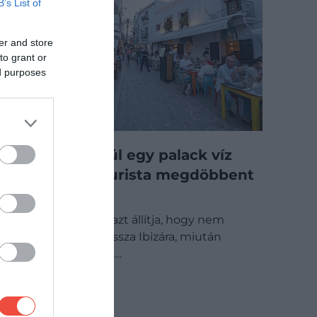
B’s List of
er and store
to grant or
ed purposes
Ennyibe kerül egy palack víz
Ibizán: sok turista megdöbbent
az árakon
Több brit turista azt állítja, hogy nem
szívesen térne vissza Ibizára, miután
szembesült azzal…
DRIVE-TIPP