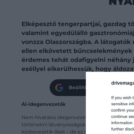
NYA
Elképesztő tengerpartjai, gazdag tö
valamint egyedülálló gasztronómiáj
vonzza Olaszországba. A látogatók
ellen elkövetett bűncselekmények
érdemes tehát odafigyelni néhány 
eséllyel elkerülhessük, hogy áldoza
drivemaga
Beállíthatod oldalunkat p
If you wish 
sensitive in
Ál-idegenvezetők
confirm you
continue se
Nem hivatalos idegenvezetők rendszeresen prób
information 
történelmi látványosságok közelében. Általába
further disc
körbevezetik őket – de ez gyakran elmarad. Sok