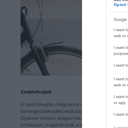
Opted 
Google 
I want t
web or d
I want t
purpose
I want 
I want t
web or d
Zsebtolvajok
I want t
or app.
A zsebtolvajlás világszerte gyakori, de Olaszor
tömegközlekedési eszközökön, zsúfolt utcáko
I want t
Gyakran ketten dolgoznak: egyikük eltereli a fi
értékeket, majd eltűnik a tömegben. Kiemelte
I want t