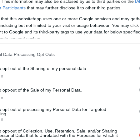
. This information may also be disclosed by us to third parties on the
IA
Participants
that may further disclose it to other third parties.
 that this website/app uses one or more Google services and may gath
including but not limited to your visit or usage behaviour. You may click 
 to Google and its third-party tags to use your data for below specifi
y méretű olajnyomatokat vagy festményeket terítenek
ogle consent section.
sta – néha még maguk az árusok is szándékosan
egetik, hogy fizesse ki a „kárt”. A módszer különösen
l Data Processing Opt Outs
o opt-out of the Sharing of my personal data.
In
o opt-out of the Sale of my Personal Data.
In
to opt-out of processing my Personal Data for Targeted
ing.
In
o opt-out of Collection, Use, Retention, Sale, and/or Sharing
ersonal Data that Is Unrelated with the Purposes for which it
lected.