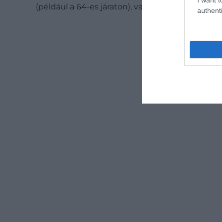
(például a 64-es járaton), valamint a nagyobb p
authenti