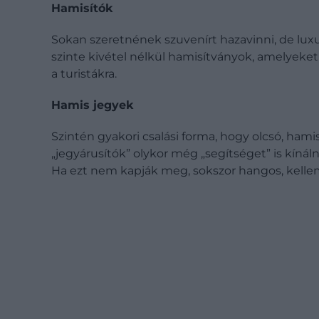
Hamisítók
Sokan szeretnének szuvenírt hazavinni, de luxu
szinte kivétel nélkül hamisítványok, amelyeket
a turistákra.
Hamis jegyek
Szintén gyakori csalási forma, hogy olcsó, hamis
„jegyárusítók” olykor még „segítséget” is kínál
Ha ezt nem kapják meg, sokszor hangos, kelle