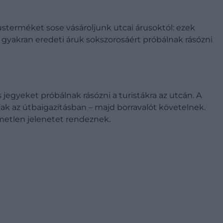
sterméket sose vásároljunk utcai árusoktól: ezek
 gyakran eredeti áruk sokszorosáért próbálnak rásózni
 jegyeket próbálnak rásózni a turistákra az utcán. A
nak az útbaigazításban – majd borravalót követelnek.
metlen jelenetet rendeznek.