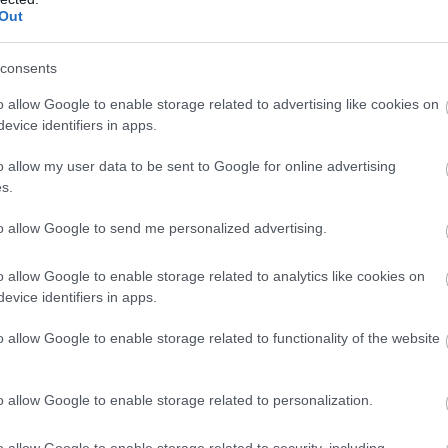
Out
consents
o allow Google to enable storage related to advertising like cookies on
evice identifiers in apps.
o allow my user data to be sent to Google for online advertising
s.
to allow Google to send me personalized advertising.
o allow Google to enable storage related to analytics like cookies on
Fotó:
Shutterstock
evice identifiers in apps.
o allow Google to enable storage related to functionality of the website
szág nagyvárosaiban különösen elterjedt. A turistákat a
n vagy neves látványosságok környékén célozzák meg.
o allow Google to enable storage related to personalization.
gyelmet, a másik pedig gyorsan eltulajdonítja az
n figyeljünk Róma legforgalmasabb buszvonalain
o allow Google to enable storage related to security, including