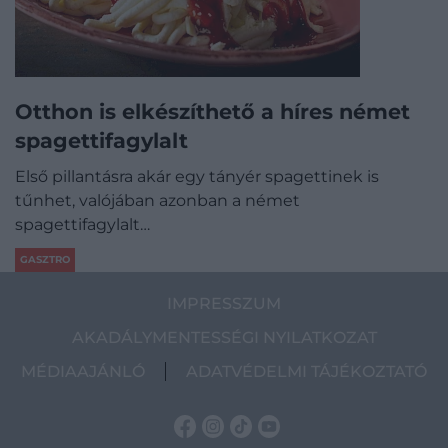
Otthon is elkészíthető a híres német
spagettifagylalt
Első pillantásra akár egy tányér spagettinek is
tűnhet, valójában azonban a német
spagettifagylalt…
GASZTRO
IMPRESSZUM
AKADÁLYMENTESSÉGI NYILATKOZAT
MÉDIAAJÁNLÓ
ADATVÉDELMI TÁJÉKOZTATÓ