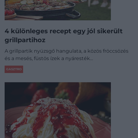
4 különleges recept egy jól sikerült
grillpartihoz
A grillpartik nyüzsgő hangulata, a közös fröccsözés
és a mesés, füstös ízek a nyáresték…
GASZTRO