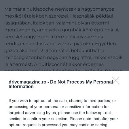
Ma már a huitlacoche nemcsak a hagyományos
mexikói ételekben szerepel. Használják például
lasagnában, italokban, valamint olyan éttermi
menükben is, amelyek a gombák köré épülnek. A
kereslet nagy, ezért a termelők igyekeznek
rendszeresen friss árut vinni a piacokra. Egyetlen
gazda akár heti 2–3 tonnát is betakaríthat, a
minőség azonban nagyban függ attól, mikor szedik
le a termést. A huitlacochét akkor érdemes
begyűjteni, amikor a képződmény még ép, fehéres-
szürkés színű, és nem túl érett. A mexikói vásárlók
drivemagazine.ro -
Do Not Process My Personal
többnyire a fiatal, világosszürke darabokat keresik.
Information
Ha a gomba már sötétszürkévé vagy feketévé válik,
túl érettnek számít. Ilyenkor több nedvességet
If you wish to opt-out of the sale, sharing to third parties, or
gyűjthet magába, könnyebben felnyílhat, és
processing of your personal or sensitive information for
kevésbé mutatós a piacon. A jó minőségű,
targeted advertising by us, please use the below opt-out
section to confirm your selection. Please note that after your
világosabb színű, sérülésmentes példányok öt-hét
opt-out request is processed you may continue seeing
napig tarthatók el. A betakarítás nagy odafigyelést