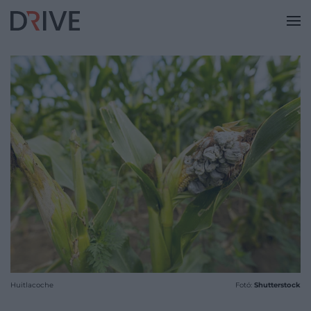
Huitlacoche
Fotó:
Shutterstock