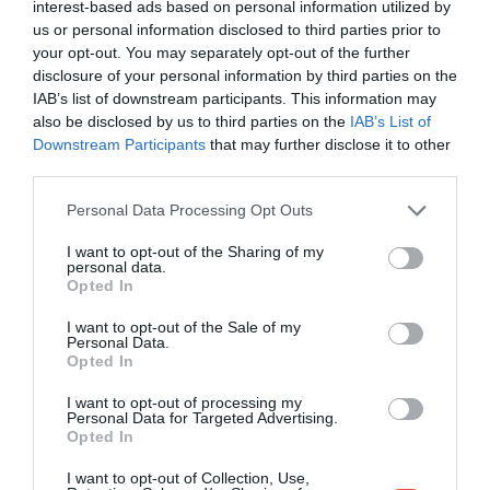
interest-based ads based on personal information utilized by
igényel. A kukoricán kialakuló duzzanatok puhák és
us or personal information disclosed to third parties prior to
törékenyek, ezért könnyen megsérülnek. Közben a
your opt-out. You may separately opt-out of the further
szedők keze is hamar elszíneződik, ahogy a
disclosure of your personal information by third parties on the
huitlacoche sötétedni kezd. A termelőknek úgy kell
IAB’s list of downstream participants. This information may
leszedniük, hogy ne nyomják össze, és ne gyorsítsák
also be disclosed by us to third parties on the
IAB’s List of
Downstream Participants
that may further disclose it to other
fel a színváltozást.
third parties.
Please note that this website/app uses one or more Google
Personal Data Processing Opt Outs
services and may gather and store information including but
not limited to your visit or usage behaviour. You may click to
I want to opt-out of the Sharing of my
personal data.
grant or deny consent to Google and its third-party tags to
Opted In
use your data for below specified purposes in below Google
consent section.
I want to opt-out of the Sale of my
Personal Data.
Opted In
I want to opt-out of processing my
Personal Data for Targeted Advertising.
Opted In
I want to opt-out of Collection, Use,