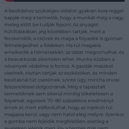
A beoltáshoz szükséges oldatot gyakran kora reggel
kapják meg a termelők, hogy a munkát még a nagy
meleg előtt be tudják fejezni. Az anyagot
hűtőtáskában, jég közelében tartják, mert a
fecskendők, a csövek és maga a folyadék is gyorsan
felmelegedhet a földeken. Ha túl magasra
emelkedik a hőmérséklet, az oldat megromolhat, és
a beavatkozás sikertelen lehet. Munka közben a
növények védelme is fontos. A gazdák maszkot
viselnek, tisztán tartják az eszközöket, és minden
beoltásnál tűt cserélnek, szinte úgy, mintha orvosi
felszereléssel dolgoznának. Még a tapasztalt
termelőknek sem sikerül mindig tökéletesen a
folyamat: egyesek 70–80 százalékos eredményt
érnek el, mert előfordulhat, hogy az injekció túl
magasra kerül, vagy nem hatol elég mélyre. Ilyenkor
a gomba nem fejlődik megfelelően, esetleg a
leveleken jelenik meg, így a termés már nem