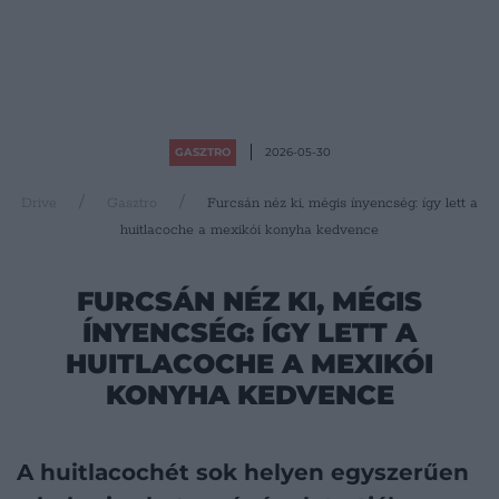
GASZTRO
2026-05-30
Drive
Gasztro
Furcsán néz ki, mégis ínyencség: így lett a
huitlacoche a mexikói konyha kedvence
FURCSÁN NÉZ KI, MÉGIS
ÍNYENCSÉG: ÍGY LETT A
HUITLACOCHE A MEXIKÓI
KONYHA KEDVENCE
A huitlacochét sok helyen egyszerűen