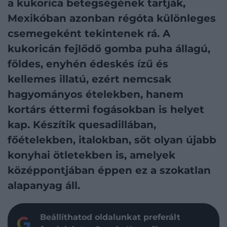
a kukorica betegségének tartják,
Mexikóban azonban régóta különleges
csemegeként tekintenek rá. A
kukoricán fejlődő gomba puha állagú,
földes, enyhén édeskés ízű és
kellemes illatú, ezért nemcsak
hagyományos ételekben, hanem
kortárs éttermi fogásokban is helyet
kap. Készítik quesadillában,
főételekben, italokban, sőt olyan újabb
konyhai ötletekben is, amelyek
középpontjában éppen ez a szokatlan
alapanyag áll.
Beállíthatod oldalunkat preferált