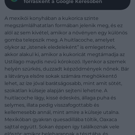
forrásként a Google Keresőben
A mexikói konyhában a kukorica szinte
megszámlálhatatlan formában jelenik meg, és ez
alól az sem kivétel, amikor a növényen egy különös
gomba telepszik meg. A huitlacoche, amelyet
olykor az „istenek eledeleként” is emlegetnek,
akkor alakul ki, amikor a kukoricát megtámadja az
Ustilago maydis nevű kórokozó. Ilyenkor a szemek
helyén szürkés, duzzadt képződmények nőnek. Bár
a látványa elsőre sokak számára meghökkentő
lehet, az íze jóval barátságosabb, mint amit sötét,
szokatlan külseje alapján sejteni lehetne. A
huitlacoche lágy, kissé édeskés, állaga puha és
selymes, illata pedig visszafogottabb és
kellemesebb annál, mint amire a külseje utalna.
Mexikóban gyakran quesadillába töltik, Oaxaca
sajttal együtt. Sokan éppen így találkoznak vele
először: amikor beleharapnak a tésztába, és