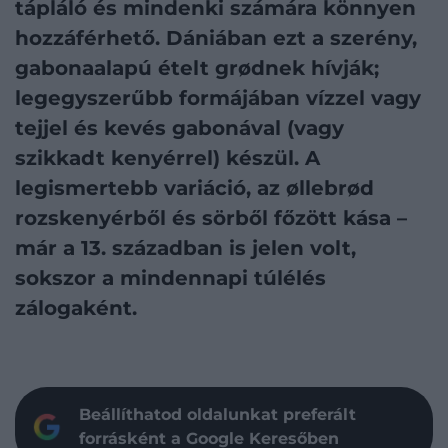
tápláló és mindenki számára könnyen
hozzáférhető. Dániában ezt a szerény,
gabonaalapú ételt grødnek hívják;
legegyszerűbb formájában vízzel vagy
tejjel és kevés gabonával (vagy
szikkadt kenyérrel) készül. A
legismertebb variáció, az øllebrød
rozskenyérből és sörből főzött kása –
már a 13. században is jelen volt,
sokszor a mindennapi túlélés
zálogaként.
Beállíthatod oldalunkat preferált
forrásként a Google Keresőben