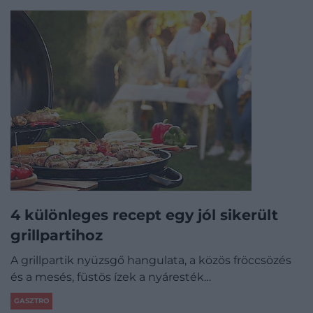
4 különleges recept egy jól sikerült
grillpartihoz
A grillpartik nyüzsgő hangulata, a közös fröccsözés
és a mesés, füstös ízek a nyáresték…
GASZTRO