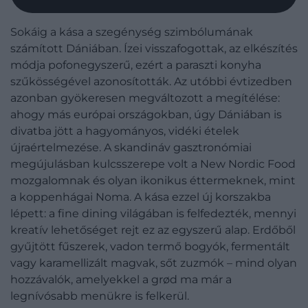
Sokáig a kása a szegénység szimbólumának
számított Dániában. Ízei visszafogottak, az elkészítés
módja pofonegyszerű, ezért a paraszti konyha
szűkösségével azonosították. Az utóbbi évtizedben
azonban gyökeresen megváltozott a megítélése:
ahogy más európai országokban, úgy Dániában is
divatba jött a hagyományos, vidéki ételek
újraértelmezése. A skandináv gasztronómiai
megújulásban kulcsszerepe volt a New Nordic Food
mozgalomnak és olyan ikonikus éttermeknek, mint
a koppenhágai Noma. A kása ezzel új korszakba
lépett: a fine dining világában is felfedezték, mennyi
kreatív lehetőséget rejt ez az egyszerű alap. Erdőből
gyűjtött fűszerek, vadon termő bogyók, fermentált
vagy karamellizált magvak, sőt zuzmók – mind olyan
hozzávalók, amelyekkel a grød ma már a
legnívósabb menükre is felkerül.