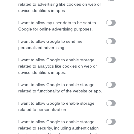
related to advertising like cookies on web or
device identifiers in apps.
I want to allow my user data to be sent to
Google for online advertising purposes.
I want to allow Google to send me
personalized advertising.
A SÖRREL FŐZÖTT ROZSKENYÉR-
I want to allow Google to enable storage
related to analytics like cookies on web or
KÁSA KLASSZIKUS RECEPTJE
device identifiers in apps.
Hozzávalók (4 adaghoz):
I want to allow Google to enable storage
related to functionality of the website or app.
300 g barna rozskenyér (száraz is lehet)
750 ml barna sör
I want to allow Google to enable storage
500 ml víz
related to personalization.
200 ml tej vagy tejszín
3-4 evőkanál cukor vagy méz
I want to allow Google to enable storage
related to security, including authentication
1 teáskanál só