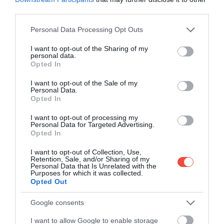
rendszeresen felbukkan a hajdani „szegénykása” –
third parties.
immár sokszor prémium áron. A szerény eredetű
Please note that this website/app uses one or more Google
fogás a 21. századra a dán gasztronómia egyik
Personal Data Processing Opt Outs
services and may gather and store information including but
legtrendibb ikonja lett.
not limited to your visit or usage behaviour. You may click to
I want to opt-out of the Sharing of my
personal data.
grant or deny consent to Google and its third-party tags to
Opted In
use your data for below specified purposes in below Google
consent section.
I want to opt-out of the Sale of my
Personal Data.
Opted In
I want to opt-out of processing my
Personal Data for Targeted Advertising.
Opted In
I want to opt-out of Collection, Use,
Retention, Sale, and/or Sharing of my
Personal Data that Is Unrelated with the
Purposes for which it was collected.
Opted Out
Google consents
I want to allow Google to enable storage