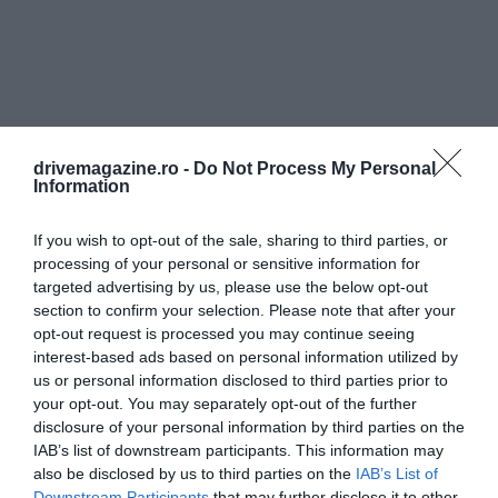
drivemagazine.ro -
Do Not Process My Personal
Information
A trend központja Koppenhága, ahol a GRØD nevű
If you wish to opt-out of the sale, sharing to third parties, or
processing of your personal or sensitive information for
porridge-bárhálózat több helyszínen várja a kíváncsi
targeted advertising by us, please use the below opt-out
vendégeket. A Nørrebro negyedben, a
section to confirm your selection. Please note that after your
Jægersborggade 50. alatt működő GRØD – Porridge
opt-out request is processed you may continue seeing
& Congee különlegessége, hogy a klasszikus zab- és
interest-based ads based on personal information utilized by
rizskásák mellett egészen újszerű, merész
us or personal information disclosed to third parties prior to
kombinációkat is kínál. Nem véletlen, hogy a kása
your opt-out. You may separately opt-out of the further
gasztroforradalommá nőtte ki magát a dán
disclosure of your personal information by third parties on the
IAB’s list of downstream participants. This information may
fővárosban: számos városrészben nyíltak specializált
also be disclosed by us to third parties on the
IAB’s List of
bárok, és a modern éttermek kóstolómenüin
Downstream Participants
that may further disclose it to other