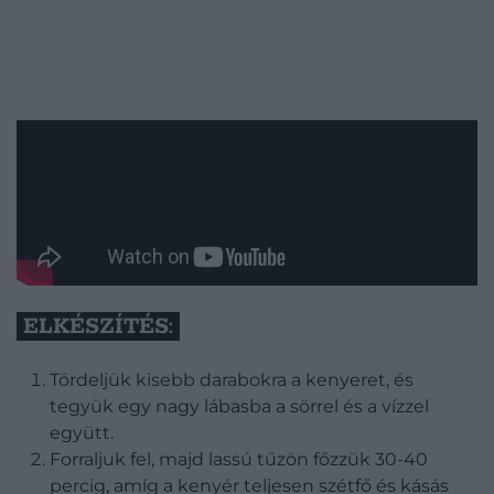
ELKÉSZÍTÉS:
Tördeljük kisebb darabokra a kenyeret, és
tegyük egy nagy lábasba a sörrel és a vízzel
együtt.
Forraljuk fel, majd lassú tűzön főzzük 30-40
percig, amíg a kenyér teljesen szétfő és kásás