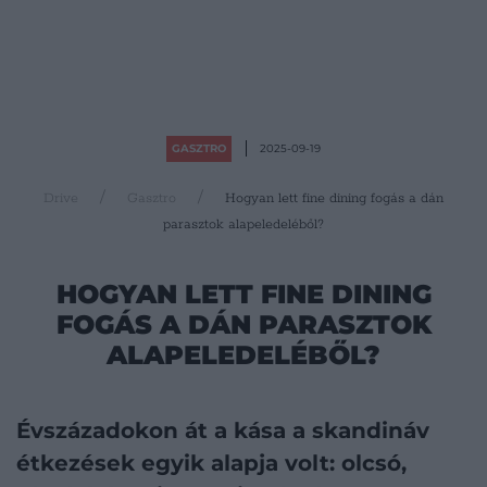
GASZTRO
2025-09-19
Drive
Gasztro
Hogyan lett fine dining fogás a dán
parasztok alapeledeléből?
HOGYAN LETT FINE DINING
FOGÁS A DÁN PARASZTOK
ALAPELEDELÉBŐL?
Évszázadokon át a kása a skandináv
étkezések egyik alapja volt: olcsó,