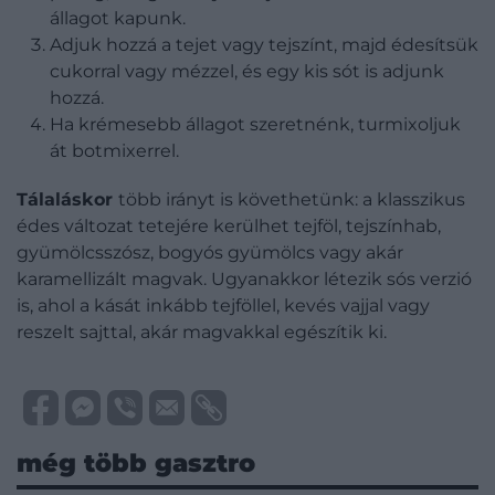
állagot kapunk.
Adjuk hozzá a tejet vagy tejszínt, majd édesítsük
cukorral vagy mézzel, és egy kis sót is adjunk
hozzá.
Ha krémesebb állagot szeretnénk, turmixoljuk
át botmixerrel.
Tálaláskor
több irányt is követhetünk: a klasszikus
édes változat tetejére kerülhet tejföl, tejszínhab,
gyümölcsszósz, bogyós gyümölcs vagy akár
karamellizált magvak. Ugyanakkor létezik sós verzió
is, ahol a kását inkább tejföllel, kevés vajjal vagy
reszelt sajttal, akár magvakkal egészítik ki.
még több gasztro