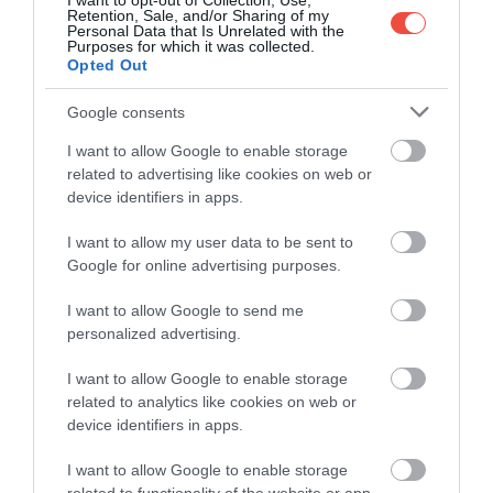
I want to opt-out of Collection, Use,
a Saint-Pierre-kastélyt is. Egykor stratégiailag
Retention, Sale, and/or Sharing of my
Personal Data that Is Unrelated with the
jelentős elhelyezkedése után ma már a környező
Purposes for which it was collected.
hegyek jelentik Aosta vonzerejét, főként az aktív
Opted Out
utazók számára.
Google consents
A környéken találjuk Olaszország első és egyik
I want to allow Google to enable storage
legnagyobb nemzeti parkját, az 1922-ben
related to advertising like cookies on web or
létrehozott Gran Paradiso Nemzeti Parkot. A
device identifiers in apps.
változatos élővilággal rendelkező park – nevéhez
méltóan – egy valódi túra- és mászóparadicsom,
I want to allow my user data to be sent to
Google for online advertising purposes.
amelynek legmagasabb, szintén Gran Paradisónak
nevezett csúcsa négyezer méternél is magasabb. A
I want to allow Google to send me
park egyik bejáratának számító, meseszép Cogne
personalized advertising.
községből több túraösvény is indul, többek között a
Loie-tóhoz és a Lillez-vízeséshez. A
pró hegyvidéki
I want to allow Google to enable storage
falvaival, zöld tájaival és hegyi patakjaival az
related to analytics like cookies on web or
device identifiers in apps.
Aosta-völgy önmagában is gyönyörű,
és akár egy
road trip keretében is végigautózhatjuk a környező
I want to allow Google to enable storage
utakat. És bár nem tengerparti régióról van szó, a