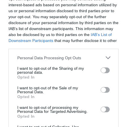
aztán nem meglepő, hogy valamennyi tipikus római
interest-based ads based on personal information utilized by
építmény megjelent az ekkor Augusta Praetoria
us or personal information disclosed to third parties prior to
Salassorumnak nevezett településen: a fórumok,
your opt-out. You may separately opt-out of the further
disclosure of your personal information by third parties on the
fürdők és színházak egy része még ma is látható.
IAB’s list of downstream participants. This information may
also be disclosed by us to third parties on the
IAB’s List of
A legjelentősebb római kori emlékek az
Downstream Participants
that may further disclose it to other
amfiteátrum, a praetori kapu, a római híd és
third parties.
Augustus diadalíve.
Please note that this website/app uses one or more Google
Personal Data Processing Opt Outs
Fotó: Shutterstock
services and may gather and store information including but
not limited to your visit or usage behaviour. You may click to
I want to opt-out of the Sharing of my
personal data.
grant or deny consent to Google and its third-party tags to
A középkorban a Savoyai-család birtoka lett, akik a
Opted In
use your data for below specified purposes in below Google
rómaihoz hasonló jelentős hatást gyakoroltak a
consent section.
I want to opt-out of the Sale of my
fontos regionális központtá fejlődő városra.
Personal Data.
Nemcsak Aosta gazdasága, de művészeti, kulturális
Opted In
élete is virágzott –
a dinasztia uralkodói építettek
I want to opt-out of processing my
számos középületet, templomot és kolostort.
Personal Data for Targeted Advertising.
Ezek közül a Szent Orso kolostor a leghíresebb, de
Opted In
ekkoriban húzták fel a környező a Fénis-kastélyt és