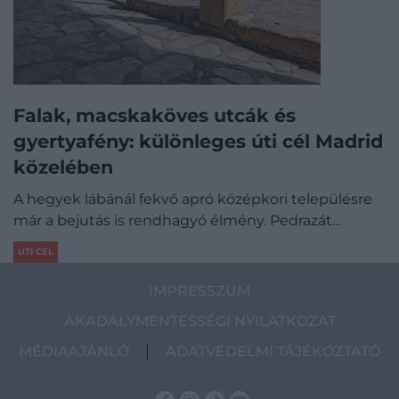
Falak, macskaköves utcák és
gyertyafény: különleges úti cél Madrid
közelében
A hegyek lábánál fekvő apró középkori településre
már a bejutás is rendhagyó élmény. Pedrazát…
ÚTI CÉL
IMPRESSZUM
AKADÁLYMENTESSÉGI NYILATKOZAT
MÉDIAAJÁNLÓ
ADATVÉDELMI TÁJÉKOZTATÓ