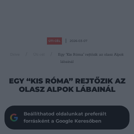
ÚTI CÉL
2026-03-07
Drive
Úti cél
Egy “Kis Róma” rejtőzik az olasz Alpok
lábainál
EGY “KIS RÓMA” REJTŐZIK AZ
OLASZ ALPOK LÁBAINÁL
Beállíthatod oldalunkat preferált
forrásként a Google Keresőben