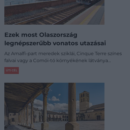
Ezek most Olaszország
legnépszerűbb vonatos utazásai
Az Amalfi-part meredek sziklái, Cinque Terre színes
falvai vagy a Comói-tó környékének látványa…
ÚTI CÉL