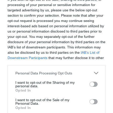
A mindössze 8900 lakosú Castel Gandolfo
processing of your personal or sensitive information for
az Albano-tó partján fekszik, és a Vatikán
targeted advertising by us, please use the below opt-out
már 1596 óta rendelkezik itt hivatalos nyári
section to confirm your selection. Please note that after your
rezidenciával.
opt-out request is processed you may continue seeing
interest-based ads based on personal information utilized by
us or personal information disclosed to third parties prior to
your opt-out. You may separately opt-out of the further
disclosure of your personal information by third parties on the
IAB’s list of downstream participants. This information may
also be disclosed by us to third parties on the
IAB’s List of
Downstream Participants
that may further disclose it to other
third parties.
Please note that this website/app uses one or more Google
Personal Data Processing Opt Outs
services and may gather and store information including but
not limited to your visit or usage behaviour. You may click to
I want to opt-out of the Sharing of my
personal data.
grant or deny consent to Google and its third-party tags to
Opted In
use your data for below specified purposes in below Google
consent section.
I want to opt-out of the Sale of my
Personal Data.
Opted In