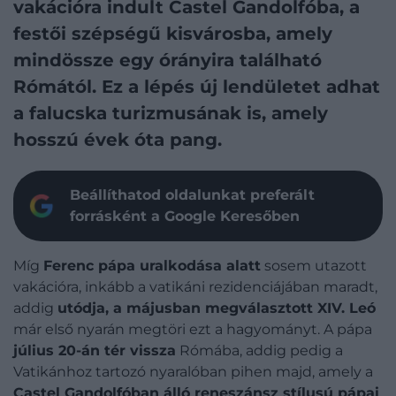
vakációra indult Castel Gandolfóba, a
festői szépségű kisvárosba, amely
mindössze egy órányira található
Rómától. Ez a lépés új lendületet adhat
a falucska turizmusának is, amely
hosszú évek óta pang.
Beállíthatod oldalunkat preferált
forrásként a Google Keresőben
Míg
Ferenc pápa uralkodása alatt
sosem utazott
vakációra, inkább a vatikáni rezidenciájában maradt,
addig
utódja, a májusban megválasztott XIV. Leó
már első nyarán megtöri ezt a hagyományt. A pápa
július 20-án tér vissza
Rómába, addig pedig a
Vatikánhoz tartozó nyaralóban pihen majd, amely a
Castel Gandolfóban álló reneszánsz stílusú pápai