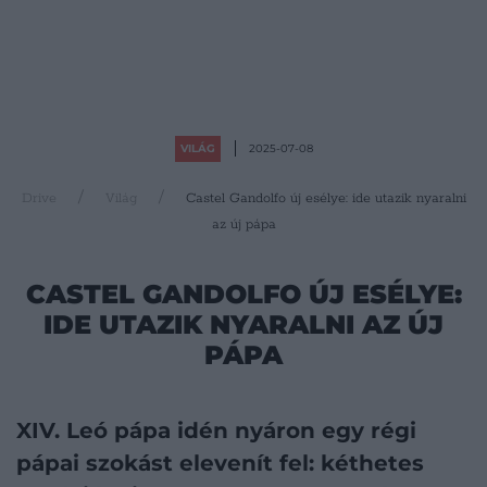
VILÁG
2025-07-08
Drive
Világ
Castel Gandolfo új esélye: ide utazik nyaralni
az új pápa
CASTEL GANDOLFO ÚJ ESÉLYE:
IDE UTAZIK NYARALNI AZ ÚJ
PÁPA
XIV. Leó pápa idén nyáron egy régi
pápai szokást elevenít fel: kéthetes