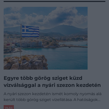
Egyre több görög sziget küzd
vízválsággal a nyári szezon kezdetén
A nyári szezon kezdetén ismét komoly nyomás alá
került több görög sziget vízellátása. A hatóságok…
VILÁG