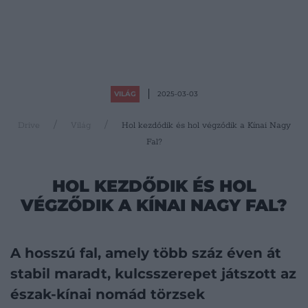
VILÁG
2025-03-03
Drive
Világ
Hol kezdődik és hol végződik a Kínai Nagy
Fal?
HOL KEZDŐDIK ÉS HOL
VÉGZŐDIK A KÍNAI NAGY FAL?
A hosszú fal, amely több száz éven át
stabil maradt, kulcsszerepet játszott az
észak-kínai nomád törzsek