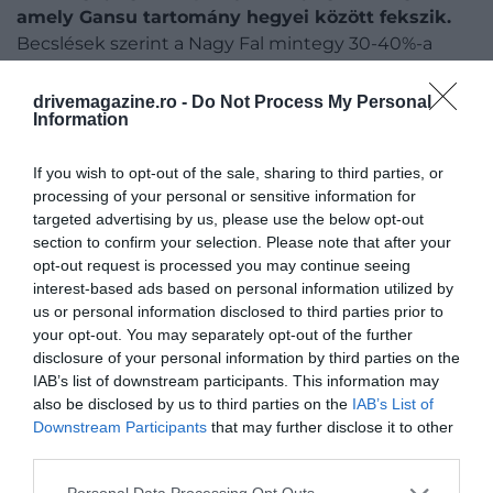
amely Gansu tartomány hegyei között fekszik.
Becslések szerint a Nagy Fal mintegy 30-40%-a
romos vagy teljesen eltűnt, és számos szakasza
rossz állapotban van. Egyes részeket azonban
drivemagazine.ro -
Do Not Process My Personal
Information
helyreállítottak és jól karbantartanak, különösen a
Pekinghez közeli szakaszokat, amelyek népszerű
If you wish to opt-out of the sale, sharing to third parties, or
turistalátványosságok.
processing of your personal or sensitive information for
targeted advertising by us, please use the below opt-out
section to confirm your selection. Please note that after your
opt-out request is processed you may continue seeing
interest-based ads based on personal information utilized by
us or personal information disclosed to third parties prior to
your opt-out. You may separately opt-out of the further
disclosure of your personal information by third parties on the
IAB’s list of downstream participants. This information may
also be disclosed by us to third parties on the
IAB’s List of
Downstream Participants
that may further disclose it to other
third parties.
Please note that this website/app uses one or more Google