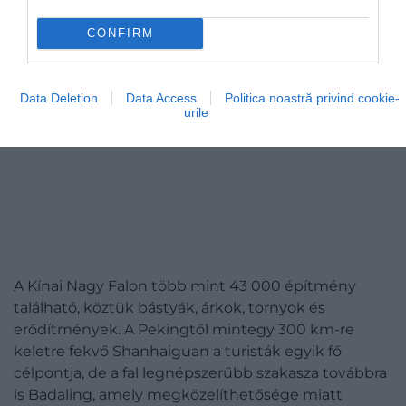
CONFIRM
Data Deletion
Data Access
Politica noastră privind cookie-
urile
A Kínai Nagy Falon több mint 43 000 építmény
található, köztük bástyák, árkok, tornyok és
erődítmények. A Pekingtől mintegy 300 km-re
keletre fekvő Shanhaiguan a turisták egyik fő
célpontja, de a fal legnépszerűbb szakasza továbbra
is Badaling, amely megközelíthetősége miatt