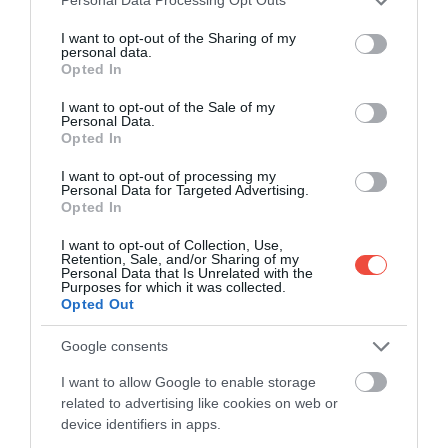
Personal Data Processing Opt Outs
services and may gather and store information including but
not limited to your visit or usage behaviour. You may click to
I want to opt-out of the Sharing of my
personal data.
grant or deny consent to Google and its third-party tags to
Opted In
use your data for below specified purposes in below Google
consent section.
I want to opt-out of the Sale of my
Personal Data.
Opted In
I want to opt-out of processing my
Personal Data for Targeted Advertising.
Opted In
I want to opt-out of Collection, Use,
Retention, Sale, and/or Sharing of my
Personal Data that Is Unrelated with the
KELETI VÉGPONT: SHANHAIGUAN ÉS
Purposes for which it was collected.
Opted Out
LAOLONGTOU
Google consents
I want to allow Google to enable storage
related to advertising like cookies on web or
device identifiers in apps.