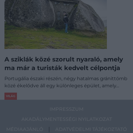
A sziklák közé szorult nyaraló, amely
ma már a turisták kedvelt célpontja
Portugália északi részén, négy hatalmas gránittömb
közé ékelődve áll egy különleges épület, amely…
VILÁG
IMPRESSZUM
AKADÁLYMENTESSÉGI NYILATKOZAT
MÉDIAAJÁNLÓ
ADATVÉDELMI TÁJÉKOZTATÓ