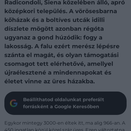
Radicondoli, Siena közelében álló, apró
középkori település. A vörösesbarna
kőházak és a boltíves utcák idilli
díszlete mögött azonban régóta
ugyanaz a gond húzódik: fogy a
lakosság. A falu ezért merész lépésre
szánta el magát, és olyan támogatási
csomagot tett elérhetővé, amellyel
újraélesztené a mindennapokat és
életet vinne az üres házakba.
Beállíthatod oldalunkat preferált
forrásként a Google Keresőben
Egykor mintegy 3000-en éltek itt, ma alig 966-an. A
450 ingatlan közül közel száz üres. Ezen változtatna