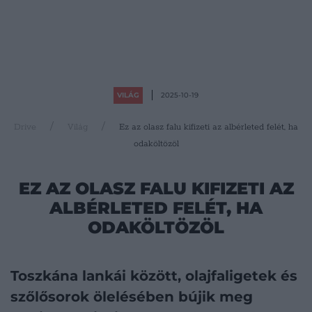
VILÁG
2025-10-19
Drive
Világ
Ez az olasz falu kifizeti az albérleted felét, ha
odaköltözöl
EZ AZ OLASZ FALU KIFIZETI AZ
ALBÉRLETED FELÉT, HA
ODAKÖLTÖZÖL
Toszkána lankái között, olajfaligetek és
szőlősorok ölelésében bújik meg