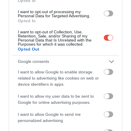
Opted In
Az elérhető ingatlanok köre széles. A történelmi
központban egy- és kéthálószobás lakások közül
I want to opt-out of processing my
Personal Data for Targeted Advertising.
lehet választani, a határban pedig tágas,
Opted In
olajfaligetekkel övezett parasztházak várják az új
tulajdonosokat. A vételárak nagyjából 50 ezer
I want to opt-out of Collection, Use,
Retention, Sale, and/or Sharing of my
eurótól indulnak, a nagyobb házak ára gyakran eléri
Personal Data that Is Unrelated with the
Purposes for which it was collected.
vagy meghaladja a 100 ezer eurót. A legtöbb épület
Opted Out
jó állapotú, de akad, amely körülbelül 10 ezer eurós
felújítást igényel – a támogatásokkal együtt így akár
Google consents
30 ezer euró körüli bekerülési költséggel is
I want to allow Google to enable storage
számolhat, aki ügyesen választ. A bérlőknek is vonzó
related to advertising like cookies on web or
a konstrukció: egy 60–80 négyzetméteres lakás
device identifiers in apps.
átlagosan havi 400 euróért bérelhető, amely a
támogatással nagyjából 200 euróra csökkenhet. A
I want to allow my user data to be sent to
feltételek világosak: vásárlás esetén legalább tíz év
Google for online advertising purposes.
helyben maradás szükséges, bérlésnél minimum
I want to allow Google to send me
négy év.
personalized advertising.