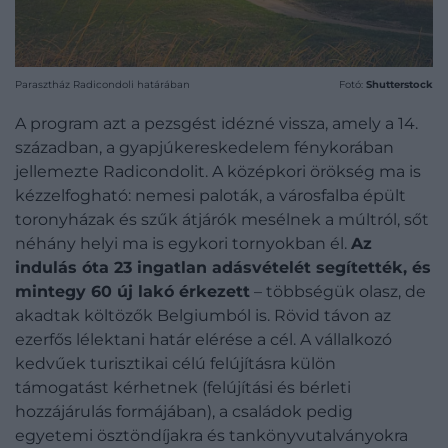
Parasztház Radicondoli határában
Fotó:
Shutterstock
A program azt a pezsgést idézné vissza, amely a 14.
században, a gyapjúkereskedelem fénykorában
jellemezte Radicondolit. A középkori örökség ma is
kézzelfogható: nemesi paloták, a városfalba épült
toronyházak és szűk átjárók mesélnek a múltról, sőt
néhány helyi ma is egykori tornyokban él.
Az
indulás óta 23 ingatlan adásvételét segítették, és
mintegy 60 új lakó érkezett
– többségük olasz, de
akadtak költözők Belgiumból is. Rövid távon az
ezerfős lélektani határ elérése a cél. A vállalkozó
kedvűek turisztikai célú felújításra külön
támogatást kérhetnek (felújítási és bérleti
hozzájárulás formájában), a családok pedig
egyetemi ösztöndíjakra és tankönyvutalványokra