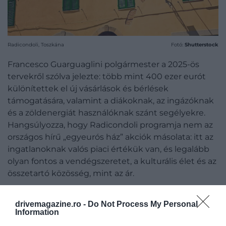
Radicondoli, Toszkána
Fotó:
Shutterstock
Francesco Guarguaglini polgármester a 2025-ös
tervekről szólva jelezte: több mint 400 ezer eurót
különítettek el új vásárlások és bérlések
támogatására, valamint a diákoknak, az ingázóknak
és a zöldenergiát használóknak szánt segélyekre.
Hangsúlyozza, hogy Radicondoli programja nem az
országos hírű „egyeurós ház” akciók másolata: itt az
ingatlanoknak valós piaci értékük van, és legalább
olyan fontos a vendégszeretet, a kulturális élet és az
összetartó közösség, mint az ár.
drivemagazine.ro -
Do Not Process My Personal
Information