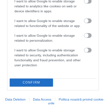
I want to allow Google to enable storage
A népességfogyás gyökerei az 1950-es
related to analytics like cookies on web or
évekig nyúlnak vissza, amikor a fiatalok
device identifiers in apps.
tömegesen költöztek munkáért a
nagyvárosokba. Ma évente körülbelül 15
I want to allow Google to enable storage
halálozásra mindössze három születés jut.
related to functionality of the website or app.
I want to allow Google to enable storage
related to personalization.
I want to allow Google to enable storage
related to security, including authentication
functionality and fraud prevention, and other
user protection.
CONFIRM
Data Deletion
Data Access
Politica noastră privind cookie-
urile