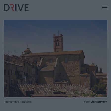
Radicondoli, Toszkána
Fotó:
Shutterstock