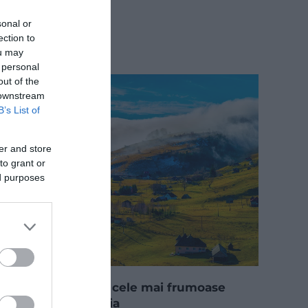
sonal or
ection to
ou may
 personal
out of the
 downstream
B’s List of
er and store
to grant or
ed purposes
Top 5 localități cu cele mai frumoase
nume din România