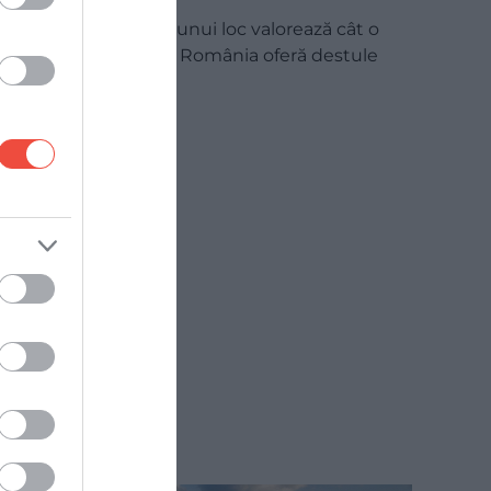
Câteodată, numele unui loc valorează cât o
invitație la călătorie. România oferă destule
exemple…
INTERN