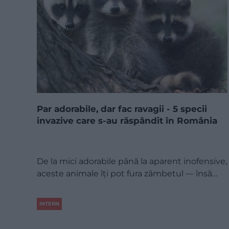
Par adorabile, dar fac ravagii - 5 specii
invazive care s-au răspândit în România
De la mici adorabile până la aparent inofensive,
aceste animale îți pot fura zâmbetul — însă…
INTERN