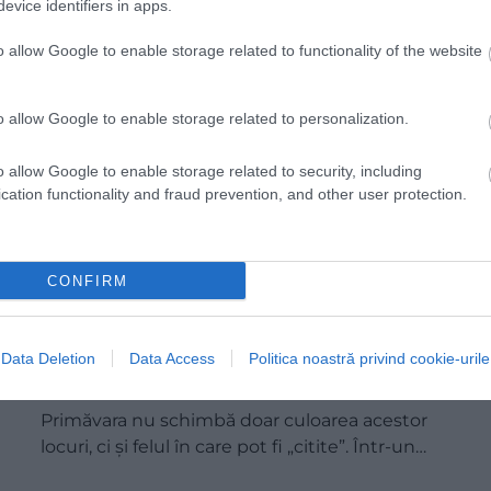
evice identifiers in apps.
o allow Google to enable storage related to functionality of the website
o allow Google to enable storage related to personalization.
o allow Google to enable storage related to security, including
cation functionality and fraud prevention, and other user protection.
CONFIRM
5 arboretumuri superbe din România,
unde primăvara își arată cel mai frumos
Data Deletion
Data Access
Politica noastră privind cookie-urile
chip
Primăvara nu schimbă doar culoarea acestor
locuri, ci și felul în care pot fi „citite”. Într-un…