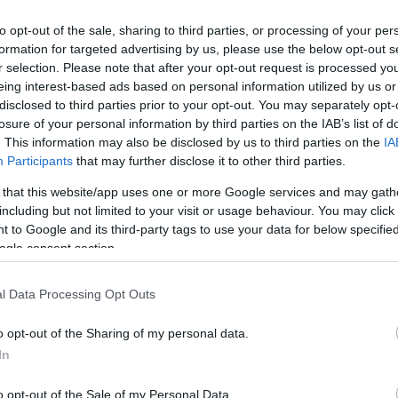
to opt-out of the sale, sharing to third parties, or processing of your per
formation for targeted advertising by us, please use the below opt-out s
r selection. Please note that after your opt-out request is processed y
eing interest-based ads based on personal information utilized by us or
disclosed to third parties prior to your opt-out. You may separately opt-
losure of your personal information by third parties on the IAB’s list of
. This information may also be disclosed by us to third parties on the
IA
Participants
that may further disclose it to other third parties.
 that this website/app uses one or more Google services and may gath
including but not limited to your visit or usage behaviour. You may click 
 to Google and its third-party tags to use your data for below specifi
ogle consent section.
l Data Processing Opt Outs
o opt-out of the Sharing of my personal data.
In
Greșeala pe care mulți o fac atunci când
merg cu cortul în România
o opt-out of the Sale of my Personal Data.