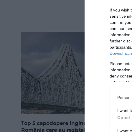
If you wish 
sensitive in
confirm you
continue se
information 
further disc
participants
Downstream 
Please note
information 
deny consent
in below Go
Persona
I want t
Opted 
Top 5 capodopere inginerești din
România care au rezistat probei timpului
I want t