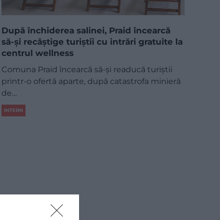
După închiderea salinei, Praid încearcă
să-și recâștige turiștii cu intrări gratuite la
centrul wellness
Comuna Praid încearcă să-și readucă turiștii
printr-o ofertă aparte, după catastrofa minieră
de…
INTERN