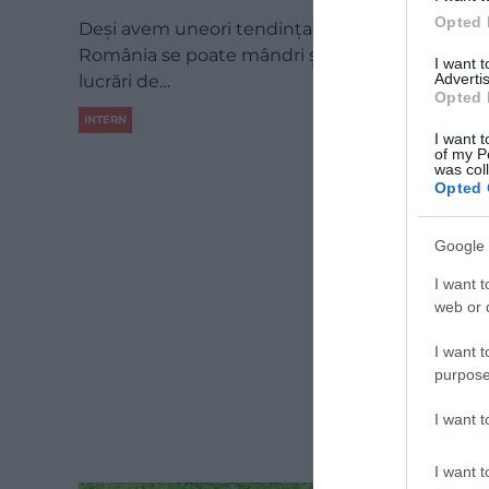
Opted 
Deși avem uneori tendința să o subestimăm,
România se poate mândri și cu numeroase
I want 
Advertis
lucrări de…
Opted 
INTERN
I want t
of my P
was col
Opted 
Google 
I want t
web or d
I want t
purpose
I want 
I want t