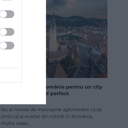
5 orașe mici din România pentru un city
break de weekend perfect
Nu ai nevoie de metropole aglomerate ca să
simți că ai evadat din rutină. În România,
multe orașe…