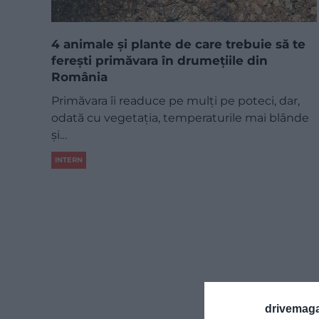
4 animale și plante de care trebuie să te
ferești primăvara în drumețiile din
România
Primăvara îi readuce pe mulți pe poteci, dar,
odată cu vegetația, temperaturile mai blânde
și…
INTERN
drivemaga