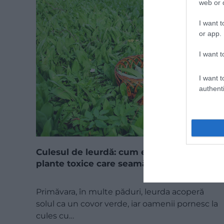
web or d
I want t
or app.
I want t
I want t
authenti
Culesul de leurdă: cum eviți cele trei
plante toxice care seamănă cu ea
Primăvara, în multe păduri, leurda acoperă
solul ca un covor verde, iar oamenii pornesc la
cules cu…