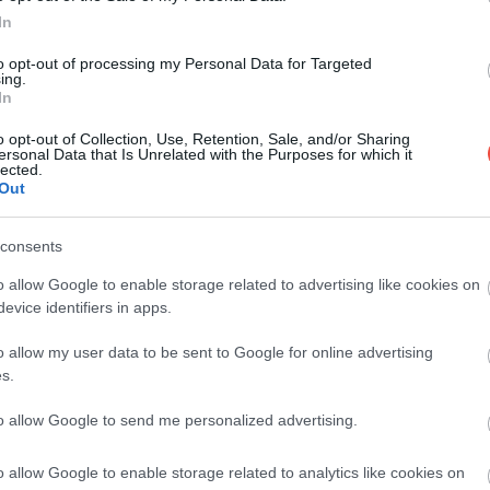
In
Farmecul campării libere este ușor de înțeles:
liniște, rupere de ritmul cotidian și contact
to opt-out of processing my Personal Data for Targeted
ing.
direct…
In
INTERN
o opt-out of Collection, Use, Retention, Sale, and/or Sharing
ersonal Data that Is Unrelated with the Purposes for which it
lected.
Out
consents
o allow Google to enable storage related to advertising like cookies on
evice identifiers in apps.
o allow my user data to be sent to Google for online advertising
s.
to allow Google to send me personalized advertising.
o allow Google to enable storage related to analytics like cookies on