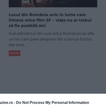
Locul din România unic în lume care
întrece orice film SF – viața nu ar trebui
să fie posibilă aici
Sub pământul din sud-estul României se află
un loc care pare desprins din science-fiction,
dar este…
INTERN
zine.ro -
Do Not Process My Personal Information