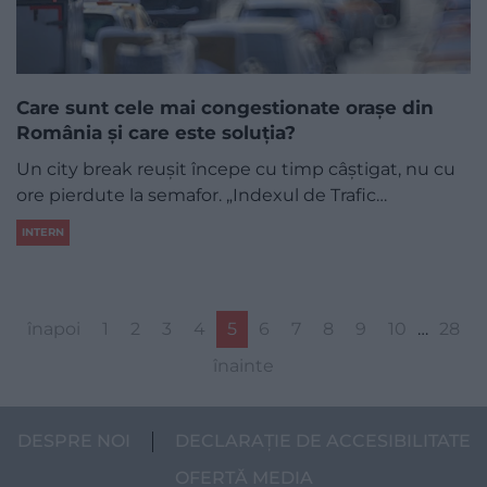
Care sunt cele mai congestionate orașe din
România și care este soluția?
Un city break reușit începe cu timp câștigat, nu cu
ore pierdute la semafor. „Indexul de Trafic…
INTERN
înapoi
1
2
3
4
5
6
7
8
9
10
…
28
înainte
DESPRE NOI
DECLARAȚIE DE ACCESIBILITATE
OFERTĂ MEDIA