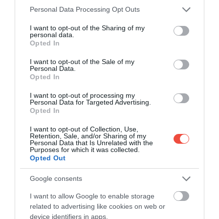
Please note that this website/app uses one or more Google
Personal Data Processing Opt Outs
services and may gather and store information including but
Și România a ajuns pe un clasament de
not limited to your visit or usage behaviour. You may click to
I want to opt-out of the Sharing of my
prestigiu al locurilor unice – iată ce este
personal data.
grant or deny consent to Google and its third-party tags to
Opted In
recomandat pentru 2026
use your data for below specified purposes in below Google
consent section.
Europa are astăzi multe orașe iconice care înseamnă
I want to opt-out of the Sale of my
Personal Data.
mai degrabă aglomerație decât odihnă, de aceea…
Opted In
INTERN
I want to opt-out of processing my
Personal Data for Targeted Advertising.
Opted In
I want to opt-out of Collection, Use,
Retention, Sale, and/or Sharing of my
Personal Data that Is Unrelated with the
Purposes for which it was collected.
Opted Out
Google consents
I want to allow Google to enable storage
related to advertising like cookies on web or
device identifiers in apps.