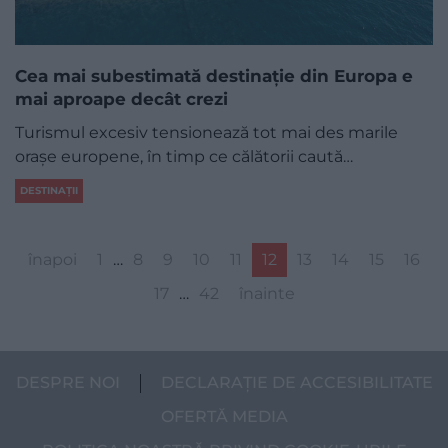
Cea mai subestimată destinație din Europa e
mai aproape decât crezi
Turismul excesiv tensionează tot mai des marile
orașe europene, în timp ce călătorii caută…
DESTINAȚII
înapoi
1
…
8
9
10
11
12
13
14
15
16
17
…
42
înainte
DESPRE NOI
DECLARAȚIE DE ACCESIBILITATE
OFERTĂ MEDIA