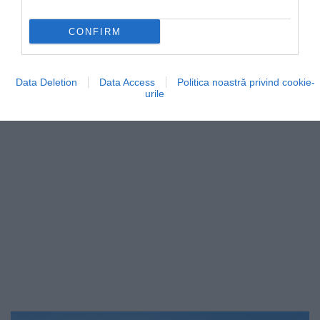
În Italia, un amfiteatru nu surprinde pe nimeni; în
Regatul Unit, da. Lângă Porthcurno, în cel mai…
CONFIRM
CULTURĂ
Data Deletion
Data Access
Politica noastră privind cookie-
urile