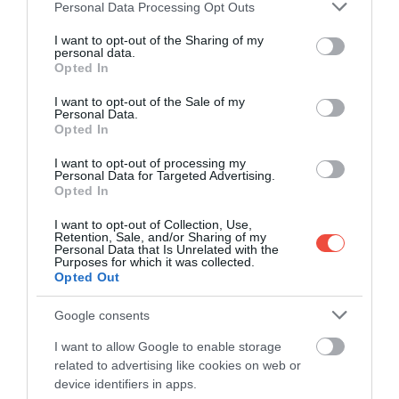
Please note that this website/app uses one or more Google
Personal Data Processing Opt Outs
Acest splendid oraș spaniol e aproape gol
services and may gather and store information including but
pentru că toată lumea vrea să vadă Sevilla și
not limited to your visit or usage behaviour. You may click to
I want to opt-out of the Sharing of my
personal data.
grant or deny consent to Google and its third-party tags to
Málaga
Opted In
use your data for below specified purposes in below Google
Unul dintre nestematele trecute cu vederea ale
consent section.
I want to opt-out of the Sale of my
Andaluziei este Jerez de la Frontera: un oraș în…
Personal Data.
Opted In
DESTINAȚII
I want to opt-out of processing my
Personal Data for Targeted Advertising.
Opted In
I want to opt-out of Collection, Use,
Retention, Sale, and/or Sharing of my
Personal Data that Is Unrelated with the
Purposes for which it was collected.
Opted Out
Google consents
I want to allow Google to enable storage
related to advertising like cookies on web or
device identifiers in apps.